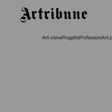
Artribune
Arti visive
Progetto
Professioni
Arti 