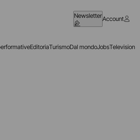
Newsletter
Account
performative
Editoria
Turismo
Dal mondo
Jobs
Television