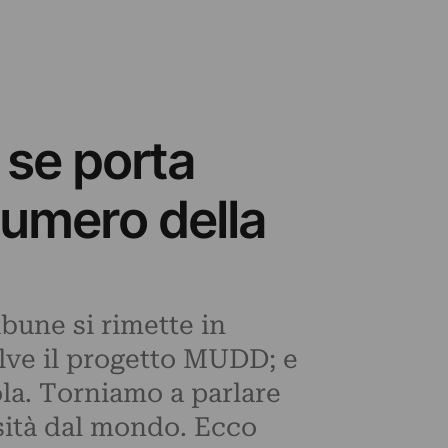
 se porta
numero della
ibune si rimette in
olve il progetto MUDD; e
ola. Torniamo a parlare
osità dal mondo. Ecco