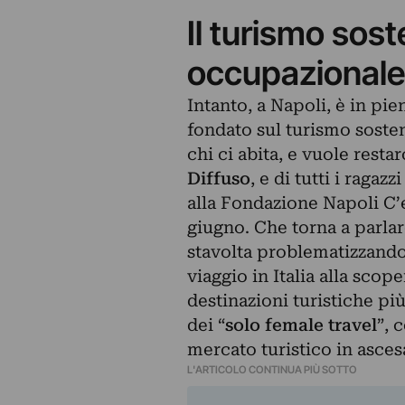
Il turismo sost
occupazionale
Intanto, a Napoli, è in pi
fondato sul turismo sosten
chi ci abita, e vuole restar
Diffuso
, e di tutti i raga
alla Fondazione Napoli C’e
giugno. Che torna a parla
stavolta problematizzando 
viaggio in Italia alla scop
destinazioni turistiche p
dei “
solo female travel
”, 
mercato turistico in asces
L'ARTICOLO CONTINUA PIÙ SOTTO