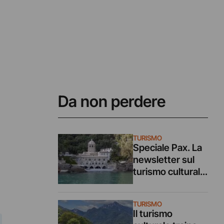
Da non perdere
TURISMO
Speciale Pax. La
newsletter sul
turismo culturale
arriva con un
numero estivo
TURISMO
ricco di itinerari e
Il turismo
suggerimenti di