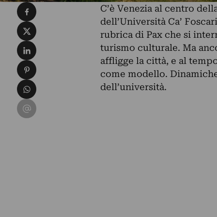
Condividi su Facebook
C’è Venezia al centro del
dell’Università Ca’ Foscar
Condividi su X
rubrica di Pax che si interr
Condividi su LinkedIn
turismo culturale. Ma ancor
affligge la città, e al tem
Condividi su Pinterest
come modello. Dinamiche c
Condividi su WhatsApp
dell’università.
Condividi su Email