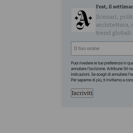
Fest, il settima
Scenari, polit
architettura, 
trend globali
Nome
(Required)
First
Puoi rivedere le tue preferenze in qua
annullare l’iscrizione. Artribune Srl no
indicazioni. Se scegli di annullare l’i
Per saperne di più, ti invitiamo a con
Iscriviti