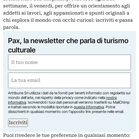
settimane, il venerdì, per offrire un orientamento agli
addetti ai lavori, agli appassionati e spunti originali a
chi esplora il mondo con occhi curiosi: iscriviti e passa
parola.
Pax, la newsletter che parla di turismo
culturale
Nome
(Required)
First
Email
(Required)
Artribune Srl utilizza i dati da te forniti per tenerti informato con regolarità sul
mondo dell’arte, nel rispetto della privacy come indicato nella
nostra
informativa
. Iscrivendoti i tuoi dati personali verranno trasferiti su MailChimp
e trattati secondo le modalità riportate in
questa informativa
. Potrai
disiscriverti in qualsiasi momento con l’apposito link presente nelle email.
Iscriviti
Puoi rivedere le tue preferenze in qualsiasi momento: