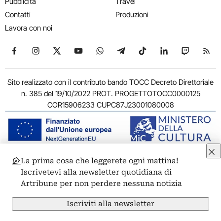
Pubblicità
Travel
Contatti
Produzioni
Lavora con noi
Seguici su Facebook
Seguici su Instagram
Seguici su X
Seguici su YouTube
Seguici su WhatsApp
Seguici su Telegram
Seguici su TikTok
Seguici su Link
Seguici su
Segui
Sito realizzato con il contributo bando TOCC Decreto Direttoriale
n. 385 del 19/10/2022 PROT. PROGETTOTOCC0000125
COR15906233 CUPC87J23001080008
La prima cosa che leggerete ogni mattina!
© 2011-2026 ARTRIBUNE srl – Corso Vittorio Emanuele II, 287 –
Iscrivetevi alla newsletter quotidiana di
00186 Roma - P.I. 11381581005
Artribune per non perdere nessuna notizia
Privacy: Responsabile della protezione dei dati personali
ARTRIBUNE srl – Corso Vittorio Emanuele II, 287 – 00186 Roma
Iscriviti alla newsletter
Termini e condizioni
Privacy Policy
Cookie Policy
Credits