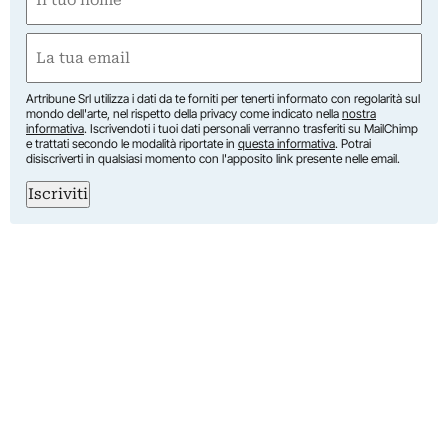
(Obbligatorio)
Nome
Email
(Obbligatorio)
Artribune Srl utilizza i dati da te forniti per tenerti informato con regolarità sul
mondo dell'arte, nel rispetto della privacy come indicato nella
nostra
informativa
. Iscrivendoti i tuoi dati personali verranno trasferiti su MailChimp
e trattati secondo le modalità riportate in
questa informativa
. Potrai
disiscriverti in qualsiasi momento con l'apposito link presente nelle email.
Iscriviti