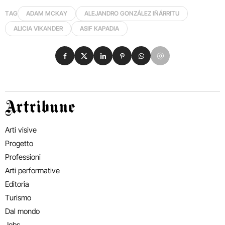
TAG
ADAM MCKAY
ALEJANDRO GONZÁLEZ IÑÁRRITU
ALICIA VIKANDER
ASIF KAPADIA
Condividi su Facebook
Condividi su X
Condividi su LinkedIn
Condividi su Pinterest
Condividi su WhatsApp
Condividi su Email
Artribune
Arti visive
Progetto
Professioni
Arti performative
Editoria
Turismo
Dal mondo
Jobs