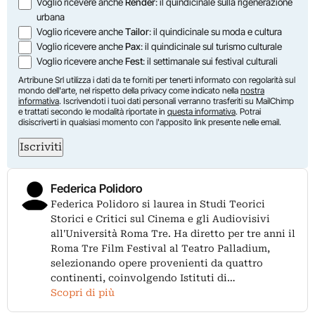
Voglio ricevere anche
Render
: il quindicinale sulla rigenerazione
urbana
Voglio ricevere anche
Tailor
: il quindicinale su moda e cultura
Voglio ricevere anche
Pax
: il quindicinale sul turismo culturale
Voglio ricevere anche
Fest
: il settimanale sui festival culturali
Artribune Srl utilizza i dati da te forniti per tenerti informato con regolarità sul
mondo dell'arte, nel rispetto della privacy come indicato nella
nostra
informativa
. Iscrivendoti i tuoi dati personali verranno trasferiti su MailChimp
e trattati secondo le modalità riportate in
questa informativa
. Potrai
disiscriverti in qualsiasi momento con l'apposito link presente nelle email.
Iscriviti
Federica Polidoro
Federica Polidoro si laurea in Studi Teorici
Storici e Critici sul Cinema e gli Audiovisivi
all'Università Roma Tre. Ha diretto per tre anni il
Roma Tre Film Festival al Teatro Palladium,
selezionando opere provenienti da quattro
continenti, coinvolgendo Istituti di…
Scopri di più