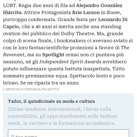
LGBT. Regia due anni di fila ad
Alejandro González
Iñárritu
. Attrice Protagonista
Brie Larson
in
Room
,
purtroppo confermata. Grande festa per
Leonardo Di
Caprio
, che a 40 anni si merita anche una standing
ovation del pubblico del Dolby Theatre. Ma, grande
colpo di scena finale, i bookmakers ci avevano sviato sì
con le loro fantascientifiche proiezioni a favore di
The
Revenant
, ma su
Spotlight
ormai non ci puntava più
nessuno, né gli
Independent Spirit Awards
avrebbero
potuto influenzare questa battuta inaspettata. Tutto
sommato premiazione equa. Spettacolo lento e poco
brioso. Se ne riparla tra un anno.
L'ARTICOLO CONTINUA PIÙ SOTTO
Tailor, il quindicinale su moda e cultura
Ultime tendenze internazionali, i focus sulla
sostenibilità, gli approfondimenti sulle fashion
week, le carriere e la formazione accademica.
Nome