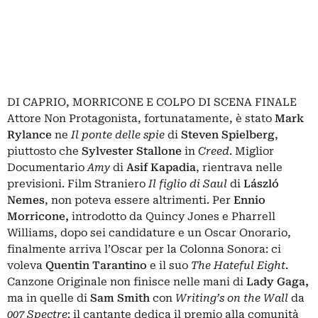
DI CAPRIO, MORRICONE E COLPO DI SCENA FINALE
Attore Non Protagonista, fortunatamente, è stato
Mark
Rylance
ne
Il ponte delle spie
di
Steven Spielberg
,
piuttosto che
Sylvester Stallone
in
Creed
. Miglior
Documentario
Amy
di
Asif Kapadia
, rientrava nelle
previsioni. Film Straniero
Il figlio di Saul
di
László
Nemes
, non poteva essere altrimenti. Per
Ennio
Morricone,
introdotto da Quincy Jones e Pharrell
Williams, dopo sei candidature e un Oscar Onorario,
finalmente arriva l’Oscar per la Colonna Sonora: ci
voleva
Quentin Tarantino
e il suo
The Hateful Eight
.
Canzone Originale non finisce nelle mani di
Lady Gaga,
ma in quelle di
Sam Smith
con
Writing’s on the Wall
da
007 Spectre
: il cantante dedica il premio alla comunità