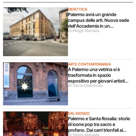
DIDATTICA
Palermo avrà un grande
campus delle arti. Nuova sede
dell’Accademia in un
di Helga Marsala
complesso monumentale
recuperato
ARTE CONTEMPORANEA
A Palermo una vetrina si è
trasformata in spazio
espositivo per giovani artisti
di Daria Castellese
siciliani
DAL MONDO
Palermo e Santa Rosalia: storie
di icone pop tra sacro e
profano. Dai carri trionfali ai
di Helga Marsala
murales