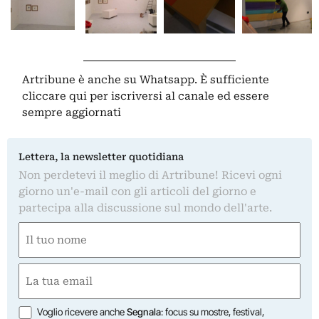
Artribune è anche su Whatsapp. È sufficiente
cliccare qui
per iscriversi al canale ed essere
sempre aggiornati
Lettera, la newsletter quotidiana
Non perdetevi il meglio di Artribune! Ricevi ogni
giorno un'e-mail con gli articoli del giorno e
partecipa alla discussione sul mondo dell'arte.
Nome
(Obbligatorio)
Nome
Email
(Obbligatorio)
Opzioni
Voglio ricevere anche
Segnala
: focus su mostre, festival,