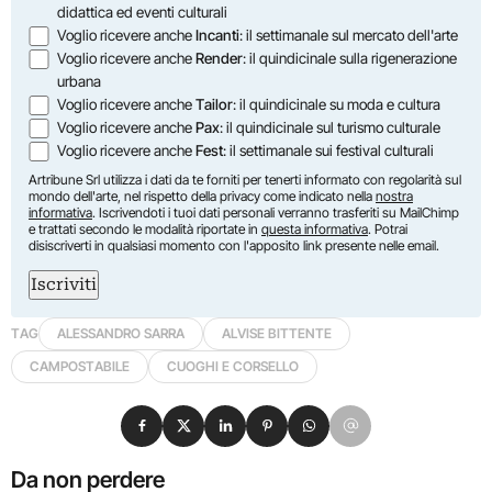
didattica ed eventi culturali
Voglio ricevere anche
Incanti
: il settimanale sul mercato dell'arte
Voglio ricevere anche
Render
: il quindicinale sulla rigenerazione
urbana
Voglio ricevere anche
Tailor
: il quindicinale su moda e cultura
Voglio ricevere anche
Pax
: il quindicinale sul turismo culturale
Voglio ricevere anche
Fest
: il settimanale sui festival culturali
Artribune Srl utilizza i dati da te forniti per tenerti informato con regolarità sul
mondo dell'arte, nel rispetto della privacy come indicato nella
nostra
informativa
. Iscrivendoti i tuoi dati personali verranno trasferiti su MailChimp
e trattati secondo le modalità riportate in
questa informativa
. Potrai
disiscriverti in qualsiasi momento con l'apposito link presente nelle email.
Iscriviti
TAG
ALESSANDRO SARRA
ALVISE BITTENTE
CAMPOSTABILE
CUOGHI E CORSELLO
Condividi su Facebook
Condividi su X
Condividi su LinkedIn
Condividi su Pinterest
Condividi su WhatsApp
Condividi su Email
Da non perdere