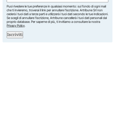
Puoi rivedere le tue preferenze in qualsiasi momento: sul fondo di ogni mail
che ti invieremo, troverai il link per annullare l’iscrizione. Artribune Srl non
cederà i tuoi dati a terze parti e utilizzerà i tuoi dati secondo le tue indicazioni.
Se scegli di annullare l’iscrizione, Artribune cancellerà i tuoi dati personali dal
proprio database. Per saperne di più, ti invitiamo a consultare la nostra
Privacy Policy
.
Iscriviti