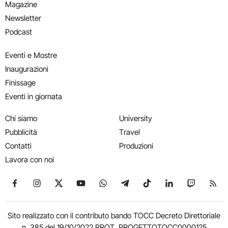
Magazine
Newsletter
Podcast
Eventi e Mostre
Inaugurazioni
Finissage
Eventi in giornata
Chi siamo
University
Pubblicità
Travel
Contatti
Produzioni
Lavora con noi
Seguici su Facebook
Seguici su Instagram
Seguici su X
Seguici su YouTube
Seguici su WhatsApp
Seguici su Telegram
Seguici su TikTok
Seguici su Link
Seguici su
Segui
Sito realizzato con il contributo bando TOCC Decreto Direttoriale
n. 385 del 19/10/2022 PROT. PROGETTOTOCC0000125