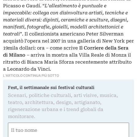
Picasso e Gaudí. “
L’allestimento è puntuale e
impeccabile: collega con disinvoltura artisti, tecniche e
materiali diversi: dipinti, ceramiche e sculture, disegni,
manifesti, fotografie, gioielli, modelli architettonici e
teatrali
”. Il collezionista americano Peter Silverman
acquistò l’opera nel 2007 in una galleria di New York per
19mila dollari: ora – come scrive
Il Corriere della Sera
di Milano
– arriva in mostra alla Villa Reale di Monza il
ritratto di Bianca Maria Sforza recentemente attribuito
a Leonardo da Vinci.
L'ARTICOLO CONTINUA PIÙ SOTTO
Fest, il settimanale sui festival culturali
Scenari, politiche culturali, arti visive, musica,
teatro, architettura, design, artigianato,
rigenerazione urbana e i trend globali da
monitorare.
Nome
(Obbligatorio)