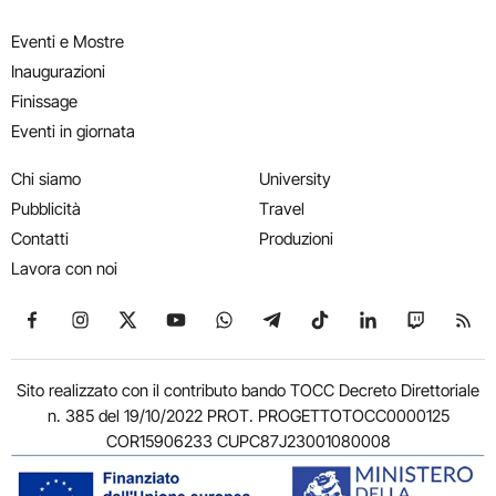
Eventi e Mostre
Inaugurazioni
Finissage
Eventi in giornata
Chi siamo
University
Pubblicità
Travel
Contatti
Produzioni
Lavora con noi
Seguici su Facebook
Seguici su Instagram
Seguici su X
Seguici su YouTube
Seguici su WhatsApp
Seguici su Telegram
Seguici su TikTok
Seguici su Link
Seguici su
Segui
Sito realizzato con il contributo bando TOCC Decreto Direttoriale
n. 385 del 19/10/2022 PROT. PROGETTOTOCC0000125
COR15906233 CUPC87J23001080008