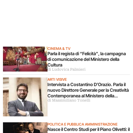
CINEMA & TV
Parla il regista di “Felicità”, la campagna
di comunicazione del Ministero della
Cultura
di Ludovica Palmieri
ARTI VISIVE
Intervista a Costantino D’Orazio. Parla il
nuovo Direttore Generale per la Creatività
Contemporanea al Ministero della
di Massimiliano Tonelli
Cultura
POLITICA E PUBBLICA AMMINISTRAZIONE
Nasce il Centro Studi per il Piano Olivetti: il