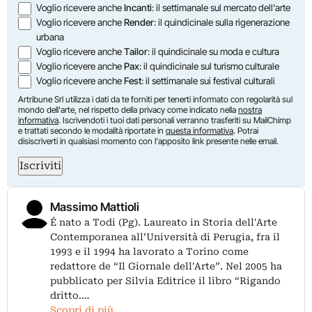
Voglio ricevere anche
Incanti
: il settimanale sul mercato dell'arte
Voglio ricevere anche
Render
: il quindicinale sulla rigenerazione
urbana
Voglio ricevere anche
Tailor
: il quindicinale su moda e cultura
Voglio ricevere anche
Pax
: il quindicinale sul turismo culturale
Voglio ricevere anche
Fest
: il settimanale sui festival culturali
Artribune Srl utilizza i dati da te forniti per tenerti informato con regolarità sul
mondo dell'arte, nel rispetto della privacy come indicato nella
nostra
informativa
. Iscrivendoti i tuoi dati personali verranno trasferiti su MailChimp
e trattati secondo le modalità riportate in
questa informativa
. Potrai
disiscriverti in qualsiasi momento con l'apposito link presente nelle email.
Iscriviti
Massimo Mattioli
É nato a Todi (Pg). Laureato in Storia dell'Arte
Contemporanea all’Università di Perugia, fra il
1993 e il 1994 ha lavorato a Torino come
redattore de “Il Giornale dell'Arte”. Nel 2005 ha
pubblicato per Silvia Editrice il libro “Rigando
dritto.…
Scopri di più