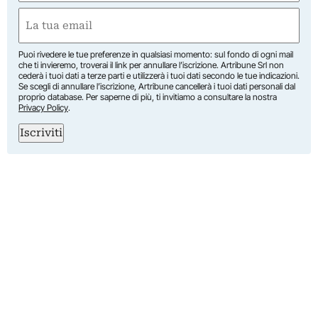
Nome
Email
(Obbligatorio)
Puoi rivedere le tue preferenze in qualsiasi momento: sul fondo di ogni mail
che ti invieremo, troverai il link per annullare l’iscrizione. Artribune Srl non
cederà i tuoi dati a terze parti e utilizzerà i tuoi dati secondo le tue indicazioni.
Se scegli di annullare l’iscrizione, Artribune cancellerà i tuoi dati personali dal
proprio database. Per saperne di più, ti invitiamo a consultare la nostra
Privacy Policy
.
Iscriviti