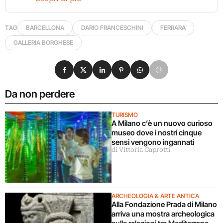
TAG
BARCELLONA
DARIO FRANCESCHINI
FERRARA
GALLERIA BORGHESE
Condividi su Facebook
Condividi su X
Condividi su LinkedIn
Condividi su Pinterest
Condividi su WhatsApp
Condividi su Email
Da non perdere
TURISMO
A Milano c’è un nuovo curioso
museo dove i nostri cinque
sensi vengono ingannati
di Vittoria Caprotti
ARCHEOLOGIA & ARTE ANTICA
Alla Fondazione Prada di Milano
arriva una mostra archeologica