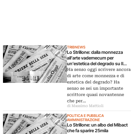
TRIBNEWS
Lo Strillone: dalla monnezza
all’arte vademecum per
un’estetica del degrado su Il
Foglio. E poi bufera sul Salone
Ha senso oggi scrivere ancora
del libro, Juan Munoz, Gorizia
di arte come monnezza e di
estetica del degrado? Ha
senso se sei un importante
scrittore quasi novantenne
che per…
di Massimo Mattioli
POLITICA E PUBBLICA
AMMINISTRAZIONE
Lo Strillone: un albo del Mibact
che fa sparire 25mila