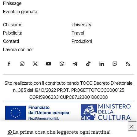
Finissage
Eventi in giornata
Chi siamo
University
Pubblicità
Travel
Contatti
Produzioni
Lavora con noi
Seguici su Facebook
Seguici su Instagram
Seguici su X
Seguici su YouTube
Seguici su WhatsApp
Seguici su Telegram
Seguici su TikTok
Seguici su Link
Seguici su
Segui
Sito realizzato con il contributo bando TOCC Decreto Direttoriale
n. 385 del 19/10/2022 PROT. PROGETTOTOCC0000125
COR15906233 CUPC87J23001080008
La prima cosa che leggerete ogni mattina!
© 2011-2026 ARTRIBUNE srl – Corso Vittorio Emanuele II, 287 –