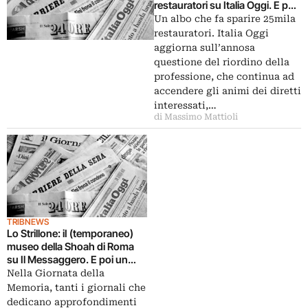
restauratori su Italia Oggi. E poi
la Deposizione Borghese di
Un albo che fa sparire 25mila
Raffaello, Palazzo dei Diamanti,
restauratori. Italia Oggi
Leonardo da Vinci
aggiorna sull’annosa
questione del riordino della
professione, che continua ad
accendere gli animi dei diretti
interessati,…
di Massimo Mattioli
TRIBNEWS
Lo Strillone: iI (temporaneo)
museo della Shoah di Roma
su Il Messaggero. E poi un
analfabeta per la Fondazione
Nella Giornata della
Cini, SOS Esquilino, libri 2.0
Memoria, tanti i giornali che
dedicano approfondimenti