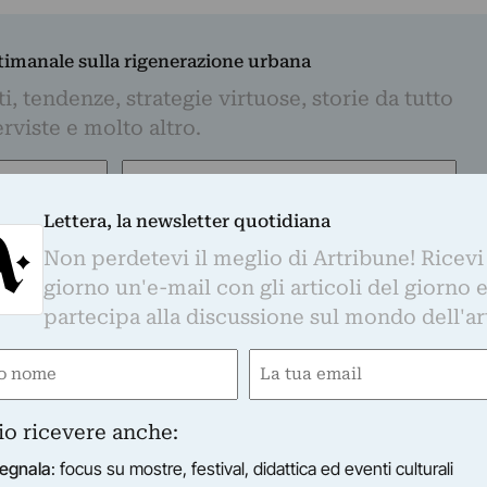
ttimanale sulla rigenerazione urbana
, tendenze, strategie virtuose, storie da tutto
rviste e molto altro.
Email
(Obbligatorio)
Lettera, la newsletter quotidiana
iti per tenerti informato con regolarità sul mondo dell'arte, nel rispetto della
Non perdetevi il meglio di Artribune! Ricevi
nformativa
. Iscrivendoti i tuoi dati personali verranno trasferiti su MailChimp
te in
questa informativa
. Potrai disiscriverti in qualsiasi momento con
giorno un'e-mail con gli articoli del giorno 
partecipa alla discussione sul mondo dell'ar
e
Email
gatorio)
(Obbligatorio)
io ricevere anche:
egnala
: focus su mostre, festival, didattica ed eventi culturali