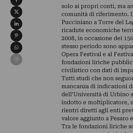
solo ai propri conti, ma a
Condividi su X
comunità di riferimento. Il
Condividi su LinkedIn
Pucciniano a Torre del La
ricadute economiche territ
Condividi su Pinterest
2008, in occasione dei 150
Condividi su WhatsApp
stesso periodo sono apparsi
Opera Festival e al Festiv
Condividi su Email
fondazioni liriche pubblic
civilistico con dati di imp
Tutti studi che non seguon
mancanza di indicazioni da
dell’Università di Urbino 
indotto e moltiplicatore, 
rientri diretti agli enti pr
valore aggiunto a Pesaro e
Tra le fondazioni liriche 