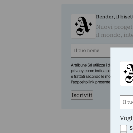
Render, il bise
Nuovi progetti
il mondo, inte
Nome
(Obbligatorio)
Nome
Artribune Srl utilizza i dati da te forn
privacy come indicato nella
nostra i
e trattati secondo le modalità riporta
l'apposito link presente nelle email.
Iscriviti
Nom
(Obbli
Nome
Vogl
S