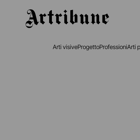
Artribune
Arti visive
Progetto
Professioni
Arti 