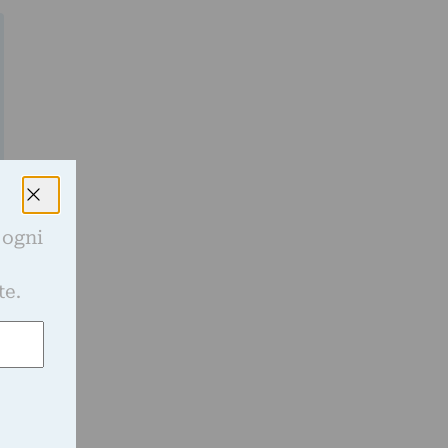
 ogni
e
te.