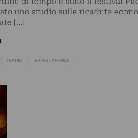
rdine di tempo è stato il festival P
to uno studio sulle ricadute econom
ate […]
4
TEATRO
TEATRO LA FENICE