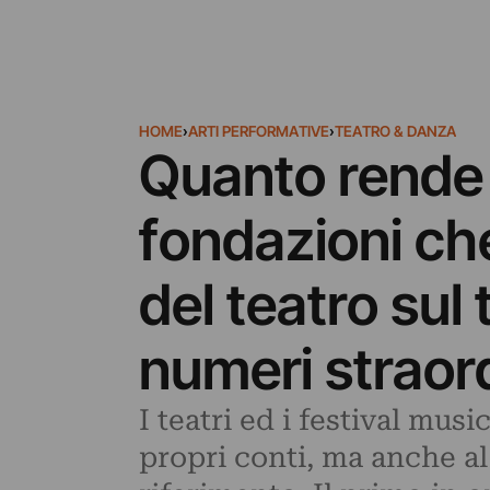
HOME
›
ARTI PERFORMATIVE
›
TEATRO & DANZA
Quanto rende L
fondazioni ch
del teatro sul
numeri straord
I teatri ed i festival mus
propri conti, ma anche a