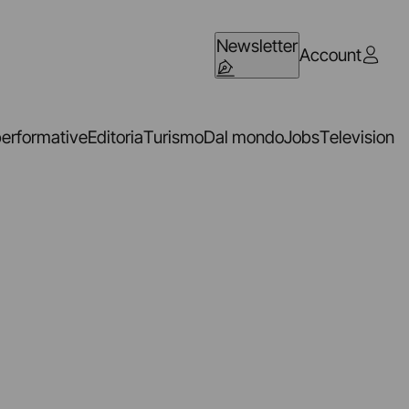
Newsletter
Account
performative
Editoria
Turismo
Dal mondo
Jobs
Television