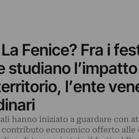
a Fenice? Fra i festi
e studiano l’impatt
 territorio, l’ente v
inari
icali hanno iniziato a guardare con a
l contributo economico offerto alle