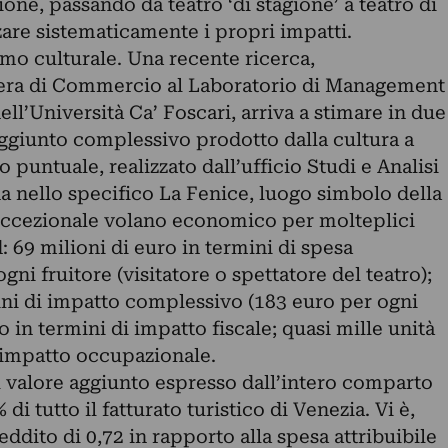
one, passando da teatro ‘di stagione’ a teatro di
zare sistematicamente i propri impatti.
ismo culturale. Una recente ricerca,
era di Commercio al Laboratorio di Management
dell’Università Ca’ Foscari, arriva a stimare in due
 aggiunto complessivo prodotto dalla cultura a
 puntuale, realizzato dall’ufficio Studi e Analisi
 nello specifico La Fenice, luogo simbolo della
eccezionale volano economico per molteplici
: 69 milioni di euro in termini di spesa
ogni fruitore (visitatore o spettatore del teatro);
ini di impatto complessivo (183 euro per ogni
ro in termini di impatto fiscale; quasi mille unità
’impatto occupazionale.
l valore aggiunto espresso dall’intero comparto
% di tutto il fatturato turistico di Venezia. Vi è,
eddito di 0,72 in rapporto alla spesa attribuibile