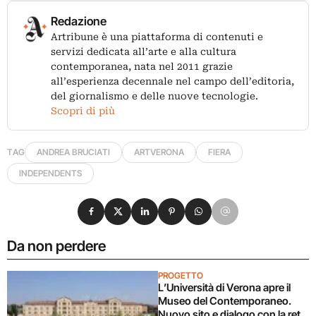
Redazione
Artribune è una piattaforma di contenuti e
servizi dedicata all’arte e alla cultura
contemporanea, nata nel 2011 grazie
all’esperienza decennale nel campo dell’editoria,
del giornalismo e delle nuove tecnologie.
Scopri di più
TAG
ANDREA BRUCIATI
ARTVERONA
FIERA
INDEPENDENTS
Condividi su Facebook
Condividi su X
Condividi su LinkedIn
Condividi su Pinterest
Condividi su WhatsApp
Condividi su Email
Da non perdere
PROGETTO
L’Università di Verona apre il
Museo del Contemporaneo.
Nuovo sito e dialogo con la rete