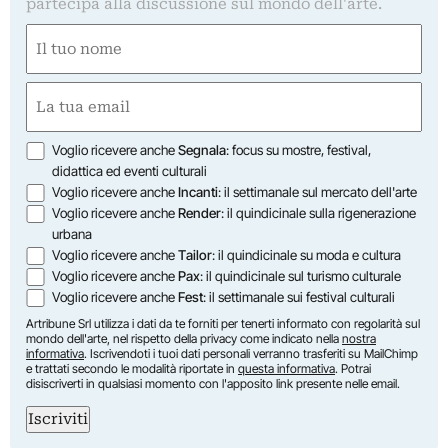
partecipa alla discussione sul mondo dell'arte.
Nome
(Required)
First
Email
(Required)
Opzioni
Voglio ricevere anche
Segnala
: focus su mostre, festival,
didattica ed eventi culturali
Voglio ricevere anche
Incanti
: il settimanale sul mercato dell'arte
Voglio ricevere anche
Render
: il quindicinale sulla rigenerazione
urbana
Voglio ricevere anche
Tailor
: il quindicinale su moda e cultura
Voglio ricevere anche
Pax
: il quindicinale sul turismo culturale
Voglio ricevere anche
Fest
: il settimanale sui festival culturali
Artribune Srl utilizza i dati da te forniti per tenerti informato con regolarità sul
mondo dell'arte, nel rispetto della privacy come indicato nella
nostra
informativa
. Iscrivendoti i tuoi dati personali verranno trasferiti su MailChimp
e trattati secondo le modalità riportate in
questa informativa
. Potrai
disiscriverti in qualsiasi momento con l'apposito link presente nelle email.
Iscriviti