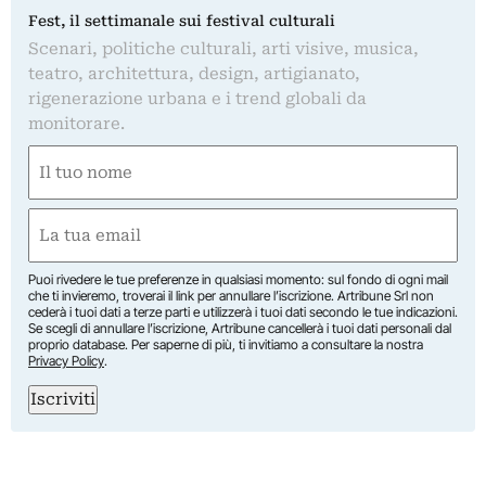
Fest, il settimanale sui festival culturali
Scenari, politiche culturali, arti visive, musica,
teatro, architettura, design, artigianato,
rigenerazione urbana e i trend globali da
monitorare.
Nome
(Required)
First
Email
(Required)
Puoi rivedere le tue preferenze in qualsiasi momento: sul fondo di ogni mail
che ti invieremo, troverai il link per annullare l’iscrizione. Artribune Srl non
cederà i tuoi dati a terze parti e utilizzerà i tuoi dati secondo le tue indicazioni.
Se scegli di annullare l’iscrizione, Artribune cancellerà i tuoi dati personali dal
proprio database. Per saperne di più, ti invitiamo a consultare la nostra
Privacy Policy
.
Iscriviti