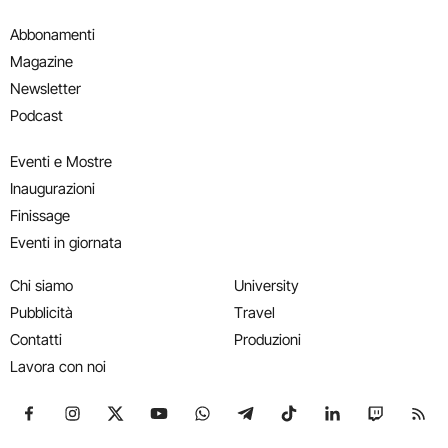
Abbonamenti
Magazine
Newsletter
Podcast
Eventi e Mostre
Inaugurazioni
Finissage
Eventi in giornata
Chi siamo
University
Pubblicità
Travel
Contatti
Produzioni
Lavora con noi
Seguici su Facebook
Seguici su Instagram
Seguici su X
Seguici su YouTube
Seguici su WhatsApp
Seguici su Telegram
Seguici su TikTok
Seguici su Link
Seguici su
Segui