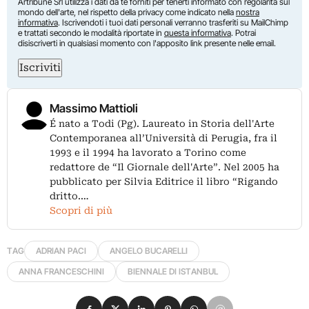
Artribune Srl utilizza i dati da te forniti per tenerti informato con regolarità sul
mondo dell'arte, nel rispetto della privacy come indicato nella
nostra
informativa
. Iscrivendoti i tuoi dati personali verranno trasferiti su MailChimp
e trattati secondo le modalità riportate in
questa informativa
. Potrai
disiscriverti in qualsiasi momento con l'apposito link presente nelle email.
Iscriviti
Massimo Mattioli
É nato a Todi (Pg). Laureato in Storia dell'Arte
Contemporanea all’Università di Perugia, fra il
1993 e il 1994 ha lavorato a Torino come
redattore de “Il Giornale dell'Arte”. Nel 2005 ha
pubblicato per Silvia Editrice il libro “Rigando
dritto.…
Scopri di più
TAG
ADRIAN PACI
ANGELO BUCARELLI
ANNA FRANCESCHINI
BIENNALE DI ISTANBUL
Condividi su Facebook
Condividi su X
Condividi su LinkedIn
Condividi su Pinterest
Condividi su WhatsApp
Condividi su Email