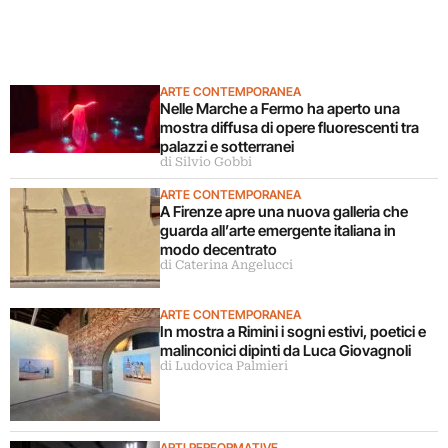
ARTE CONTEMPORANEA
Nelle Marche a Fermo ha aperto una
mostra diffusa di opere fluorescenti tra
palazzi e sotterranei
di Silvio Gobbi
ARTE CONTEMPORANEA
A Firenze apre una nuova galleria che
guarda all’arte emergente italiana in
modo decentrato
di Caterina Angelucci
ARTE CONTEMPORANEA
In mostra a Rimini i sogni estivi, poetici e
malinconici dipinti da Luca Giovagnoli
di Ludovica Palmieri
ARTI PERFORMATIVE