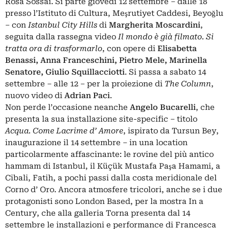
Rosa Sossai. Si parte giovedì 12 settembre – dalle 18
presso l’Istituto di Cultura, Meşrutiyet Caddesi, Beyoğlu
– con
Istanbul City Hills
di
Margherita Moscardini
,
seguita dalla rassegna video
Il mondo è già filmato. Si
tratta ora di trasformarlo
, con opere di
Elisabetta
Benassi, Anna Franceschini, Pietro Mele, Marinella
Senatore, Giulio Squillacciotti
. Si passa a sabato 14
settembre – alle 12 – per la proiezione di
The Column
,
nuovo video di
Adrian Paci
.
Non perde l’occasione neanche
Angelo Bucarelli
, che
presenta la sua installazione site‐specific – titolo
Acqua. Come Lacrime d’ Amore
, ispirato da Tursun Bey,
inaugurazione il 14 settembre – in una location
particolarmente affascinante: le rovine del più antico
hammam di Istanbul, il Küçük Mustafa Paşa Hamami, a
Cibali, Fatih, a pochi passi dalla costa meridionale del
Corno d’ Oro. Ancora atmosfere tricolori, anche se i due
protagonisti sono London Based, per la mostra In a
Century, che alla galleria Torna presenta dal 14
settembre le installazioni e performance di Francesca