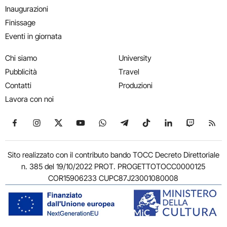
Inaugurazioni
Finissage
Eventi in giornata
Chi siamo
University
Pubblicità
Travel
Contatti
Produzioni
Lavora con noi
Seguici su Facebook
Seguici su Instagram
Seguici su X
Seguici su YouTube
Seguici su WhatsApp
Seguici su Telegram
Seguici su TikTok
Seguici su Link
Seguici su
Segui
Sito realizzato con il contributo bando TOCC Decreto Direttoriale
n. 385 del 19/10/2022 PROT. PROGETTOTOCC0000125
COR15906233 CUPC87J23001080008