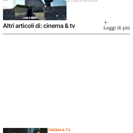
di Laura Bevione
Altri articoli di: cinema & tv
Leggi di più
CINEMA & TV