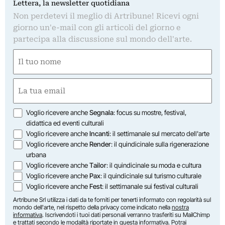
Lettera, la newsletter quotidiana
Non perdetevi il meglio di Artribune! Ricevi ogni
giorno un'e-mail con gli articoli del giorno e
partecipa alla discussione sul mondo dell'arte.
Nome
(Obbligatorio)
Nome
Email
(Obbligatorio)
Opzioni
Voglio ricevere anche
Segnala
: focus su mostre, festival,
didattica ed eventi culturali
Voglio ricevere anche
Incanti
: il settimanale sul mercato dell'arte
Voglio ricevere anche
Render
: il quindicinale sulla rigenerazione
urbana
Voglio ricevere anche
Tailor
: il quindicinale su moda e cultura
Voglio ricevere anche
Pax
: il quindicinale sul turismo culturale
Voglio ricevere anche
Fest
: il settimanale sui festival culturali
Artribune Srl utilizza i dati da te forniti per tenerti informato con regolarità sul
mondo dell'arte, nel rispetto della privacy come indicato nella
nostra
informativa
. Iscrivendoti i tuoi dati personali verranno trasferiti su MailChimp
e trattati secondo le modalità riportate in
questa informativa
. Potrai