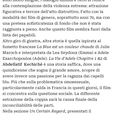
alla contemplazione della violenza estrema: attrazione
figurativa e terrore dell’atto distruttivo. Fatto con la
modalità dei film di genere, soprattutto anni 70, ma con
una pretesa sofisticatezza di fondo che non è stata
raggiunta a pieno. Anche questo film sembra fuori dalla
lista dei papabili.
Altro giro di giostra, altra storia è quella ispirata al
fumetto francese
La Blue est un couleur chaude
di Julie
Maroch e interpretata da Lea Seydoux (Emma) e Adele
Exarchopoulos (Adele).
La Vie d’Adele Chapitre 1 &2
di
Abdellatif Kechichè
è una storia saffica, dove una
quindicenne che sogna il grande amore, scopre di
avere invece una passione per la ragazza dai capelli
blu. Più che sulla problematica omosessuale,
particolarmente calda in Francia in questi giorni, il film
si concentra sulla questione sociale. La differente
estrazione della coppia sarà la causa finale della
inconciliabilità delle parti.
Nella sezione
Un Certain Regard
, presentati il