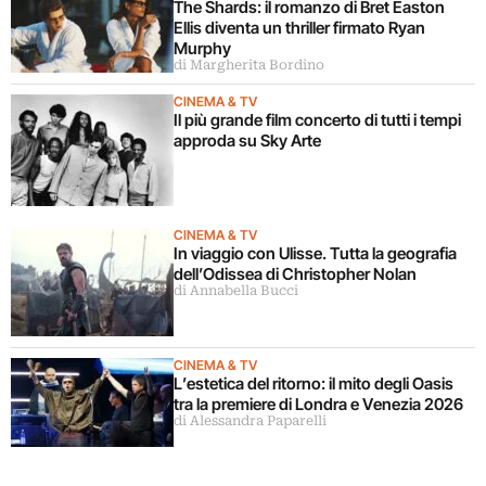
The Shards: il romanzo di Bret Easton
Ellis diventa un thriller firmato Ryan
Murphy
di Margherita Bordino
CINEMA & TV
Il più grande film concerto di tutti i tempi
approda su Sky Arte
CINEMA & TV
In viaggio con Ulisse. Tutta la geografia
dell’Odissea di Christopher Nolan
di Annabella Bucci
CINEMA & TV
L’estetica del ritorno: il mito degli Oasis
tra la premiere di Londra e Venezia 2026
di Alessandra Paparelli