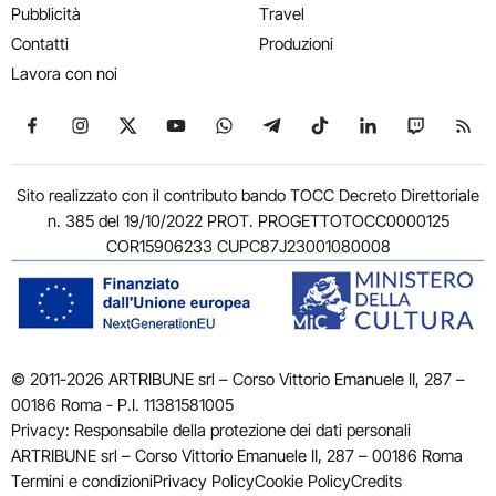
Pubblicità
Travel
Contatti
Produzioni
Lavora con noi
Seguici su Facebook
Seguici su Instagram
Seguici su X
Seguici su YouTube
Seguici su WhatsApp
Seguici su Telegram
Seguici su TikTok
Seguici su Link
Seguici su
Segui
Sito realizzato con il contributo bando TOCC Decreto Direttoriale
n. 385 del 19/10/2022 PROT. PROGETTOTOCC0000125
COR15906233 CUPC87J23001080008
© 2011-2026 ARTRIBUNE srl – Corso Vittorio Emanuele II, 287 –
00186 Roma - P.I. 11381581005
Privacy: Responsabile della protezione dei dati personali
ARTRIBUNE srl – Corso Vittorio Emanuele II, 287 – 00186 Roma
Termini e condizioni
Privacy Policy
Cookie Policy
Credits