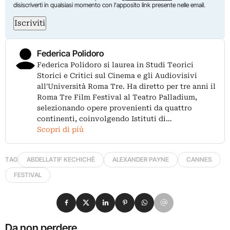
disiscriverti in qualsiasi momento con l'apposito link presente nelle email.
Iscriviti
Federica Polidoro
Federica Polidoro si laurea in Studi Teorici
Storici e Critici sul Cinema e gli Audiovisivi
all'Università Roma Tre. Ha diretto per tre anni il
Roma Tre Film Festival al Teatro Palladium,
selezionando opere provenienti da quattro
continenti, coinvolgendo Istituti di…
Scopri di più
TAG
ABDELLATIF KECHICHÈ
ALEXANDER PAYNE
CANNES
FESTIVAL
Condividi su Facebook
Condividi su X
Condividi su LinkedIn
Condividi su Pinterest
Condividi su WhatsApp
Condividi su Email
Da non perdere