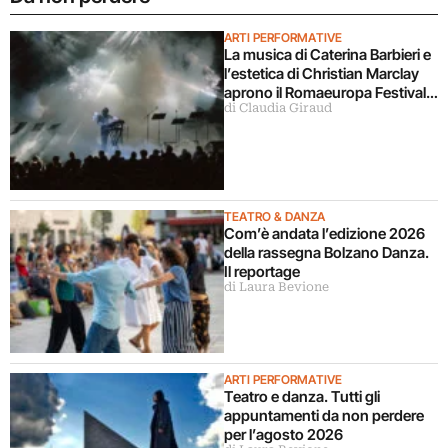
ARTI PERFORMATIVE
La musica di Caterina Barbieri e
l’estetica di Christian Marclay
aprono il Romaeuropa Festival
di Claudia Giraud
2026
TEATRO & DANZA
Com’è andata l’edizione 2026
della rassegna Bolzano Danza.
Il reportage
di Laura Bevione
ARTI PERFORMATIVE
Teatro e danza. Tutti gli
appuntamenti da non perdere
per l’agosto 2026