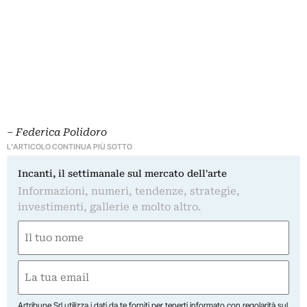
– Federica Polidoro
L'ARTICOLO CONTINUA PIÙ SOTTO
Incanti, il settimanale sul mercato dell'arte
Informazioni, numeri, tendenze, strategie,
investimenti, gallerie e molto altro.
Nome
(Obbligatorio)
Nome
Email
(Obbligatorio)
Artribune Srl utilizza i dati da te forniti per tenerti informato con regolarità sul