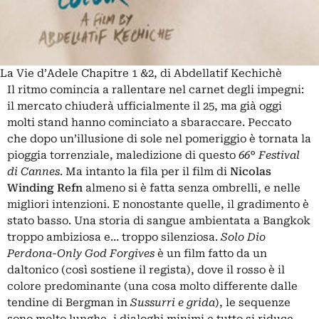
La Vie d’Adele Chapitre 1 &2, di Abdellatif Kechichè
Il ritmo comincia a rallentare nel carnet degli impegni:
il mercato chiuderà ufficialmente il 25, ma già oggi
molti stand hanno cominciato a sbaraccare. Peccato
che dopo un’illusione di sole nel pomeriggio è tornata la
pioggia torrenziale, maledizione di questo
66° Festival
di Cannes
. Ma intanto la fila per il film di
Nicolas
Winding Refn
almeno si è fatta senza ombrelli, e nelle
migliori intenzioni. E nonostante quelle, il gradimento è
stato basso. Una storia di sangue ambientata a Bangkok
troppo ambiziosa e… troppo silenziosa.
Solo Dio
Perdona-Only God Forgives
è un film fatto da un
daltonico (così sostiene il regista), dove il rosso è il
colore predominante (una cosa molto differente dalle
tendine di Bergman in
Sussurri e grida
), le sequenze
sono molto lunghe, i dialoghi minimi e tutto si riduce