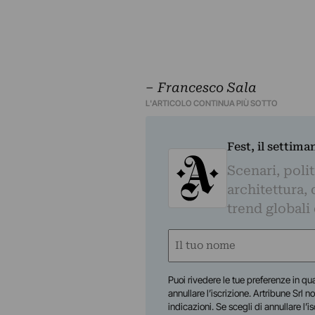
–
Francesco Sala
L'ARTICOLO CONTINUA PIÙ SOTTO
Fest, il settima
Scenari, polit
architettura, 
trend globali
Nome
(Obbligatorio)
Nome
Puoi rivedere le tue preferenze in qua
annullare l’iscrizione. Artribune Srl no
indicazioni. Se scegli di annullare l’i