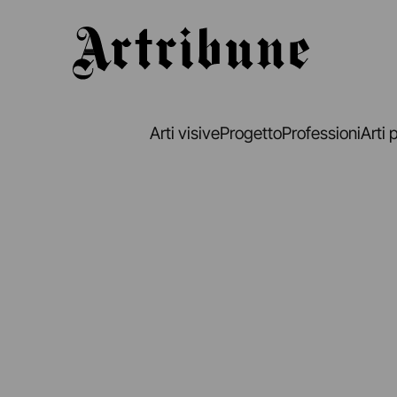
Artribune
Arti visive
Progetto
Professioni
Arti 