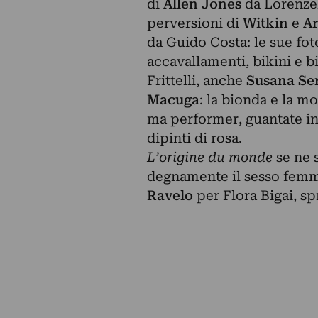
di
Allen Jones
da Lorenzel
perversioni di
Witkin
e
Ar
da Guido Costa: le sue foto
accavallamenti, bikini e b
Frittelli, anche
Susana Se
Macuga
: la bionda e la 
ma performer, guantate in 
dipinti di rosa.
L’origine du monde
se ne 
degnamente il sesso femmi
Ravelo
per Flora Bigai, sp