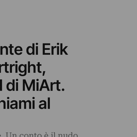
te di Erik
rtright,
 di MiArt.
hiami al
. Un conto è il nudo