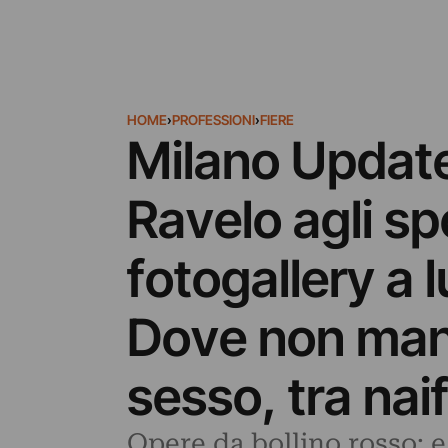
HOME
›
PROFESSIONI
›
FIERE
Milano Updates
Ravelo agli spo
fotogallery a l
Dove non manca
sesso, tra nai
Opere da bollino rosso: e