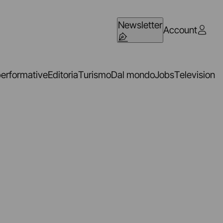
Newsletter
Account
performative
Editoria
Turismo
Dal mondo
Jobs
Television