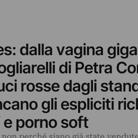
: dalla vagina gigan
gliarelli di Petra Co
uci rosse dagli stand
no gli espliciti ric
f e porno soft
 non perché siano già state vendute