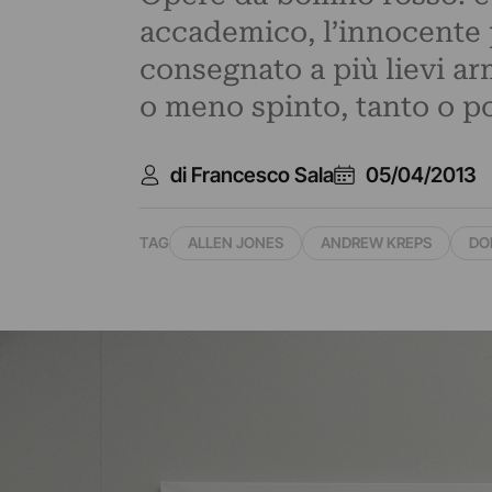
accademico, l’innocente p
consegnato a più lievi ar
o meno spinto, tanto o po
di Francesco Sala
05/04/2013
TAG
ALLEN JONES
ANDREW KREPS
DO