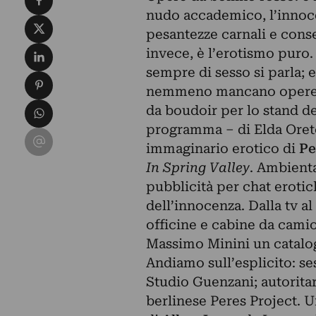
nudo accademico, l’innoce
Condividi su X
pesantezze carnali e conse
Condividi su LinkedIn
invece, è l’erotismo puro.
sempre di sesso si parla;
Condividi su Pinterest
nemmeno mancano opere ch
Condividi su WhatsApp
da boudoir per lo stand de
programma – di Elda Oreto:
Condividi su Email
immaginario erotico di
Pe
In Spring Valley
. Ambienta
pubblicità per chat eroti
dell’innocenza. Dalla tv al
officine e cabine da cami
Massimo Minini un catalogo
Andiamo sull’esplicito: se
Studio Guenzani; autorita
berlinese Peres Project. Un