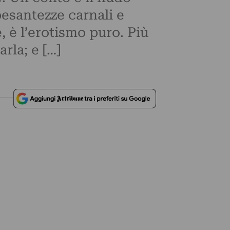
esantezze carnali e
, è l’erotismo puro. Più
rla; e […]