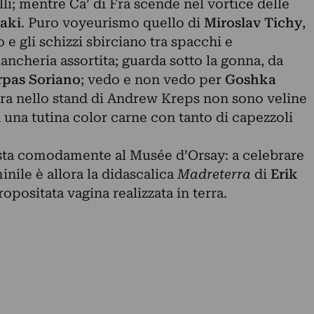
li; mentre Ca’ di Fra scende nel vortice delle
aki
. Puro voyeurismo quello di
Miroslav Tichy
,
 e gli schizzi sbirciano tra spacchi e
iancheria assortita; guarda sotto la gonna, da
rpas Soriano
; vedo e non vedo per
Goshka
mora nello stand di Andrew Kreps non sono veline
una tutina color carne con tanto di capezzoli
sta comodamente al Musée d’Orsay: a celebrare
nile è allora la didascalica
Madreterra
di
Erik
ropositata vagina realizzata in terra.