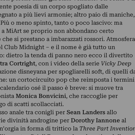
nte poesia di un corpo spogliato dalle
gnato a più lievi armonie; altro paio di maniche,
 Più o meno spinto, tanto o poco lascivo: ma
 e a MiArt se proprio non abbondano certo
e si prestano a imbarazzati rossori. Atmosfera
l Club Midnight – e il nome è già tutto un
 dietro la tenda di panno nero ecco il divertito
tra Cortright
, con i video della serie
Vicky Deep
zione disneyana per spogliarelli soft, di quelli d
che: un cortocircuito pop che reimposta i termini
 calendario osé il passo è breve: si muove tra
onista
Monica Bonvicini
, che raccoglie per
 di scatti scollacciati.
sso anale tra conigli per
Sean Landers
allo
rie divinità androgine per
Dorothy Iannone
al
’orgia in forma di trittico la
Three
Part
Inventio