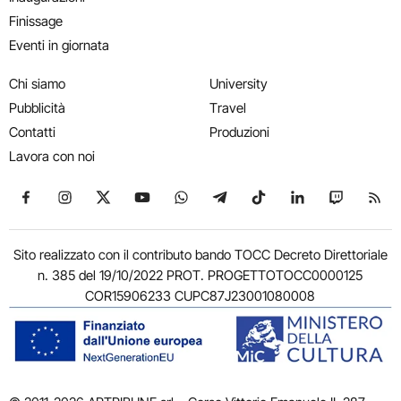
Finissage
Eventi in giornata
Chi siamo
University
Pubblicità
Travel
Contatti
Produzioni
Lavora con noi
Seguici su Facebook
Seguici su Instagram
Seguici su X
Seguici su YouTube
Seguici su WhatsApp
Seguici su Telegram
Seguici su TikTok
Seguici su Link
Seguici su
Segui
Sito realizzato con il contributo bando TOCC Decreto Direttoriale
n. 385 del 19/10/2022 PROT. PROGETTOTOCC0000125
COR15906233 CUPC87J23001080008