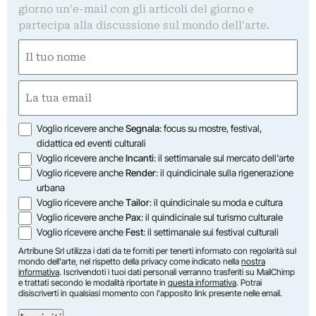
giorno un'e-mail con gli articoli del giorno e
partecipa alla discussione sul mondo dell'arte.
Nome
(Required)
First
Email
(Required)
Opzioni
Voglio ricevere anche
Segnala
: focus su mostre, festival,
didattica ed eventi culturali
Voglio ricevere anche
Incanti
: il settimanale sul mercato dell'arte
Voglio ricevere anche
Render
: il quindicinale sulla rigenerazione
urbana
Voglio ricevere anche
Tailor
: il quindicinale su moda e cultura
Voglio ricevere anche
Pax
: il quindicinale sul turismo culturale
Voglio ricevere anche
Fest
: il settimanale sui festival culturali
Artribune Srl utilizza i dati da te forniti per tenerti informato con regolarità sul
mondo dell'arte, nel rispetto della privacy come indicato nella
nostra
informativa
. Iscrivendoti i tuoi dati personali verranno trasferiti su MailChimp
e trattati secondo le modalità riportate in
questa informativa
. Potrai
disiscriverti in qualsiasi momento con l'apposito link presente nelle email.