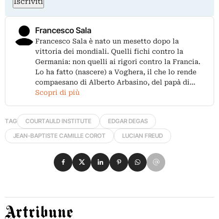
Iscriviti
Francesco Sala
Francesco Sala è nato un mesetto dopo la
vittoria dei mondiali. Quelli fichi contro la
Germania: non quelli ai rigori contro la Francia.
Lo ha fatto (nascere) a Voghera, il che lo rende
compaesano di Alberto Arbasino, del papà di…
Scopri di più
TAG
COURTAULD INSTITUTE
EDGAR DEGAS
JEAN-BAPTISTE CAMILLE COROT
LUCIAN FREUD
Condividi su Facebook
Condividi su X
Condividi su LinkedIn
Condividi su Pinterest
Condividi su WhatsApp
Condividi su Email
Artribune