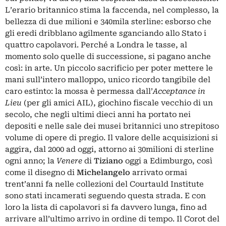
L’erario britannico stima la faccenda, nel complesso, la
bellezza di due milioni e 340mila sterline: esborso che
gli eredi dribblano agilmente sganciando allo Stato i
quattro capolavori. Perché a Londra le tasse, al
momento solo quelle di successione, si pagano anche
così: in arte. Un piccolo sacrificio per poter mettere le
mani sull’intero malloppo, unico ricordo tangibile del
caro estinto: la mossa è permessa dall’
Acceptance in
Lieu
(per gli amici AIL), giochino fiscale vecchio di un
secolo, che negli ultimi dieci anni ha portato nei
depositi e nelle sale dei musei britannici uno strepitoso
volume di opere di pregio. Il valore delle acquisizioni si
aggira, dal 2000 ad oggi, attorno ai 30milioni di sterline
ogni anno; la
Venere
di
Tiziano
oggi a Edimburgo, così
come il disegno di
Michelangelo
arrivato ormai
trent’anni fa nelle collezioni del Courtauld Institute
sono stati incamerati seguendo questa strada. E con
loro la lista di capolavori si fa davvero lunga, fino ad
arrivare all’ultimo arrivo in ordine di tempo. Il Corot del