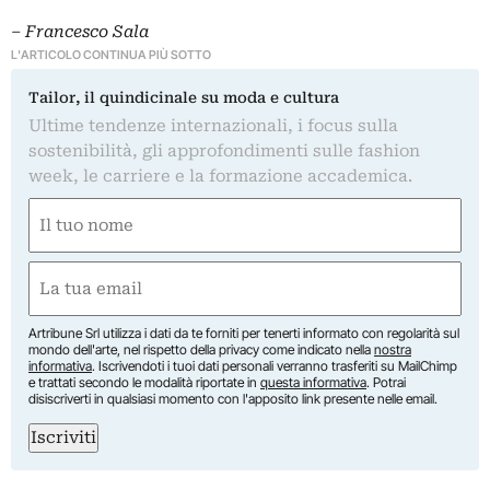
– Francesco Sala
L'ARTICOLO CONTINUA PIÙ SOTTO
Tailor, il quindicinale su moda e cultura
Ultime tendenze internazionali, i focus sulla
sostenibilità, gli approfondimenti sulle fashion
week, le carriere e la formazione accademica.
Nome
(Required)
First
Email
(Required)
Artribune Srl utilizza i dati da te forniti per tenerti informato con regolarità sul
mondo dell'arte, nel rispetto della privacy come indicato nella
nostra
informativa
. Iscrivendoti i tuoi dati personali verranno trasferiti su MailChimp
e trattati secondo le modalità riportate in
questa informativa
. Potrai
disiscriverti in qualsiasi momento con l'apposito link presente nelle email.
Iscriviti