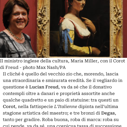
Il ministro inglese della cultura, Maria Miller, con il Corot
di Freud - photo Max Nash/PA
Il cliché è quello del vecchio zio che, morendo, lascia
una straordinaria e smisurata eredità. Se il vegliardo in
questione è
Lucian Freud
, va da sé che il donativo
contempli oltre a danari e proprietà assortite anche
qualche quadretto e un paio di statuine: tra questi un
Corot
, nella fattispecie
L’Italienne
dipinta nell’ultima
stagione artistica del maestro; e tre bronzi di
Degas
,
tanto per gradire. Roba buona, roba di marca: roba su
cui pende, va da sé, una cospicua tassa di successione.