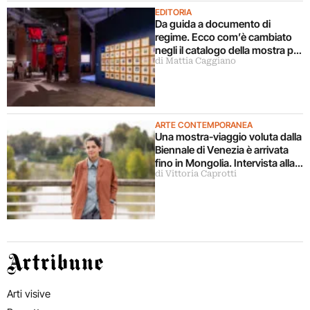
EDITORIA
Da guida a documento di
regime. Ecco com’è cambiato
negli il catalogo della mostra più
di Mattia Caggiano
importante del mondo
ARTE CONTEMPORANEA
Una mostra-viaggio voluta dalla
Biennale di Venezia è arrivata
fino in Mongolia. Intervista alla
di Vittoria Caprotti
curatrice
Artribune
Arti visive