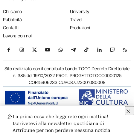
Chi siamo
University
Pubblicità
Travel
Contatti
Produzioni
Lavora con noi
Seguici su Facebook
Seguici su Instagram
Seguici su X
Seguici su YouTube
Seguici su WhatsApp
Seguici su Telegram
Seguici su TikTok
Seguici su Link
Seguici su
Segui
Sito realizzato con il contributo bando TOCC Decreto Direttoriale
n. 385 del 19/10/2022 PROT. PROGETTOTOCC0000125
COR15906233 CUPC87J23001080008
La prima cosa che leggerete ogni mattina!
© 2011-2026 ARTRIBUNE srl – Corso Vittorio Emanuele II, 287 –
Iscrivetevi alla newsletter quotidiana di
00186 Roma - P.I. 11381581005
Artribune per non perdere nessuna notizia
Privacy: Responsabile della protezione dei dati personali