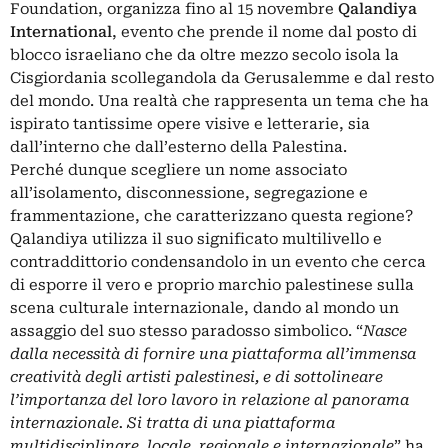
Foundation, organizza fino al 15 novembre
Qalandiya
International
, evento che prende il nome dal posto di
blocco israeliano che da oltre mezzo secolo isola la
Cisgiordania scollegandola da Gerusalemme e dal resto
del mondo. Una realtà che rappresenta un tema che ha
ispirato tantissime opere visive e letterarie, sia
dall’interno che dall’esterno della Palestina.
Perché dunque scegliere un nome associato
all’isolamento, disconnessione, segregazione e
frammentazione, che caratterizzano questa regione?
Qalandiya
utilizza il suo significato multilivello e
contraddittorio condensandolo in un evento che cerca
di esporre il vero e proprio marchio palestinese sulla
scena culturale internazionale, dando al mondo un
assaggio del suo stesso paradosso simbolico. “
Nasce
dalla necessità di fornire una piattaforma all’immensa
creatività degli artisti palestinesi, e di sottolineare
l’importanza del loro lavoro in relazione al panorama
internazionale. Si tratta di una piattaforma
multidisciplinare, locale, regionale e internazionale
” ha