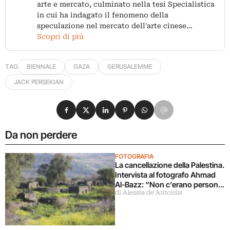
arte e mercato, culminato nella tesi Specialistica
in cui ha indagato il fenomeno della
speculazione nel mercato dell'arte cinese…
Scopri di più
TAG
BIENNALE
GAZA
GERUSALEMME
JACK PERSEKIAN
Condividi su Facebook
Condividi su X
Condividi su LinkedIn
Condividi su Pinterest
Condividi su WhatsApp
Condividi su Email
Da non perdere
FOTOGRAFIA
La cancellazione della Palestina.
Intervista al fotografo Ahmad
Al-Bazz: “Non c’erano persone
di Alessia de Antoniis
da fotografare”