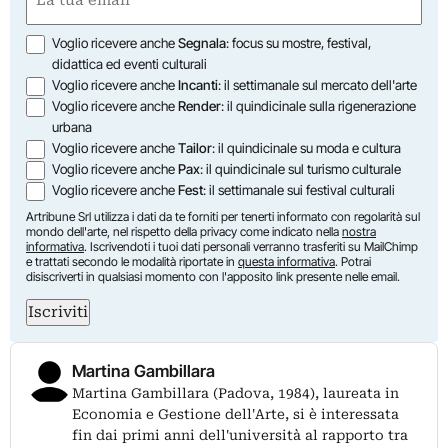
(Required)
Opzioni
Voglio ricevere anche
Segnala
: focus su mostre, festival,
didattica ed eventi culturali
Voglio ricevere anche
Incanti
: il settimanale sul mercato dell'arte
Voglio ricevere anche
Render
: il quindicinale sulla rigenerazione
urbana
Voglio ricevere anche
Tailor
: il quindicinale su moda e cultura
Voglio ricevere anche
Pax
: il quindicinale sul turismo culturale
Voglio ricevere anche
Fest
: il settimanale sui festival culturali
Artribune Srl utilizza i dati da te forniti per tenerti informato con regolarità sul
mondo dell'arte, nel rispetto della privacy come indicato nella
nostra
informativa
. Iscrivendoti i tuoi dati personali verranno trasferiti su MailChimp
e trattati secondo le modalità riportate in
questa informativa
. Potrai
disiscriverti in qualsiasi momento con l'apposito link presente nelle email.
Iscriviti
Martina Gambillara
Martina Gambillara (Padova, 1984), laureata in
Economia e Gestione dell'Arte, si è interessata
fin dai primi anni dell'università al rapporto tra