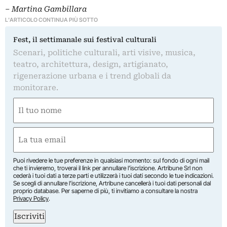
– Martina Gambillara
L'ARTICOLO CONTINUA PIÙ SOTTO
Fest, il settimanale sui festival culturali
Scenari, politiche culturali, arti visive, musica,
teatro, architettura, design, artigianato,
rigenerazione urbana e i trend globali da
monitorare.
Nome
(Required)
First
Email
(Required)
Puoi rivedere le tue preferenze in qualsiasi momento: sul fondo di ogni mail
che ti invieremo, troverai il link per annullare l’iscrizione. Artribune Srl non
cederà i tuoi dati a terze parti e utilizzerà i tuoi dati secondo le tue indicazioni.
Se scegli di annullare l’iscrizione, Artribune cancellerà i tuoi dati personali dal
proprio database. Per saperne di più, ti invitiamo a consultare la nostra
Privacy Policy
.
Iscriviti