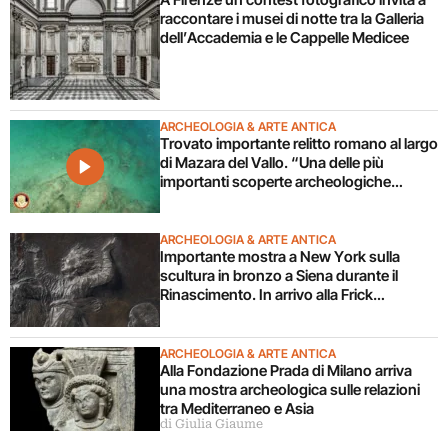
raccontare i musei di notte tra la Galleria
dell’Accademia e le Cappelle Medicee
ARCHEOLOGIA & ARTE ANTICA
Trovato importante relitto romano al largo
di Mazara del Vallo. “Una delle più
importanti scoperte archeologiche
subacquee da anni”. Il video
ARCHEOLOGIA & ARTE ANTICA
Importante mostra a New York sulla
scultura in bronzo a Siena durante il
Rinascimento. In arrivo alla Frick
Collection
ARCHEOLOGIA & ARTE ANTICA
Alla Fondazione Prada di Milano arriva
una mostra archeologica sulle relazioni
tra Mediterraneo e Asia
di Giulia Giaume