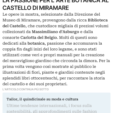
LA PASSIONE PER L’ARTE BOTANICA AL
CASTELLO DI MIRAMARE
Le opere in mostra, selezionate dalla Direzione del
Museo di Miramare, provengono dalla ricca
Biblioteca
del Castello
, che custodisce migliaia di preziosi volumi
collezionati da
Massimiliano d’Asburgo
e dalla
consorte
Carlotta del Belgio
. Molti di questi sono
dedicati alla
botanica
, passione che accomunava la
coppia fin dagli inizi del loro legame, e sono stati
utilizzati come veri e propri manuali per la creazione
del meraviglioso giardino che circonda la dimora. Per la
prima volta vengono così mostrate al pubblico le
illustrazioni di fiori, piante e giardini contenute negli
splendidi libri ottocenteschi, per raccontare la storia
del castello e dei suoi proprietari.
L'ARTICOLO CONTINUA PIÙ SOTTO
Tailor, il quindicinale su moda e cultura
Ultime tendenze internazionali, i focus sulla
sostenibilità, gli approfondimenti sulle fashion