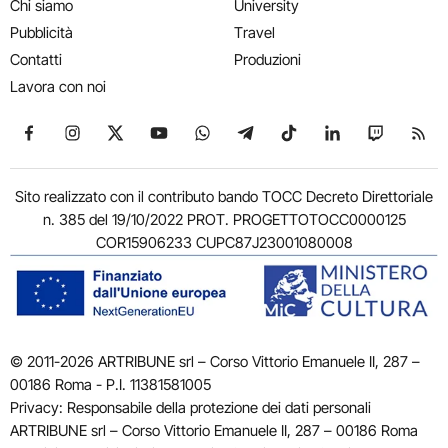
Chi siamo
University
Pubblicità
Travel
Contatti
Produzioni
Lavora con noi
Seguici su Facebook
Seguici su Instagram
Seguici su X
Seguici su YouTube
Seguici su WhatsApp
Seguici su Telegram
Seguici su TikTok
Seguici su Link
Seguici su
Segui
Sito realizzato con il contributo bando TOCC Decreto Direttoriale
n. 385 del 19/10/2022 PROT. PROGETTOTOCC0000125
COR15906233 CUPC87J23001080008
© 2011-2026 ARTRIBUNE srl – Corso Vittorio Emanuele II, 287 –
00186 Roma - P.I. 11381581005
Privacy: Responsabile della protezione dei dati personali
ARTRIBUNE srl – Corso Vittorio Emanuele II, 287 – 00186 Roma