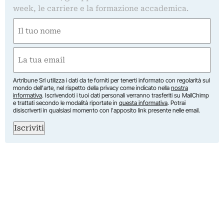
week, le carriere e la formazione accademica.
Nome
(Obbligatorio)
Nome
Email
(Obbligatorio)
Artribune Srl utilizza i dati da te forniti per tenerti informato con regolarità sul
mondo dell'arte, nel rispetto della privacy come indicato nella
nostra
informativa
. Iscrivendoti i tuoi dati personali verranno trasferiti su MailChimp
e trattati secondo le modalità riportate in
questa informativa
. Potrai
disiscriverti in qualsiasi momento con l'apposito link presente nelle email.
Iscriviti