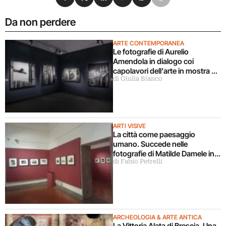
Da non perdere
ARTE CONTEMPORANEA
Le fotografie di Aurelio
Amendola in dialogo coi
capolavori dell’arte in mostra a
di Giulia Bianco
Milano
ARTI VISIVE
La città come paesaggio
umano. Succede nelle
fotografie di Matilde Damele in
di Fabio Petrelli
mostra a Roma
ARCHEOLOGIA & ARTE ANTICA
La Vittoria Alata di Brescia. Una