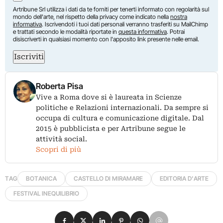
Artribune Srl utilizza i dati da te forniti per tenerti informato con regolarità sul
mondo dell'arte, nel rispetto della privacy come indicato nella
nostra
informativa
. Iscrivendoti i tuoi dati personali verranno trasferiti su MailChimp
e trattati secondo le modalità riportate in
questa informativa
. Potrai
disiscriverti in qualsiasi momento con l'apposito link presente nelle email.
Iscriviti
Roberta Pisa
Vive a Roma dove si è laureata in Scienze
politiche e Relazioni internazionali. Da sempre si
occupa di cultura e comunicazione digitale. Dal
2015 è pubblicista e per Artribune segue le
attività social.
Scopri di più
TAG
BOTANICA
CASTELLO DI MIRAMARE
EDITORIA D'ARTE
FESTIVAL INEQUILIBRIO
Condividi su Facebook
Condividi su X
Condividi su LinkedIn
Condividi su Pinterest
Condividi su WhatsApp
Condividi su Email