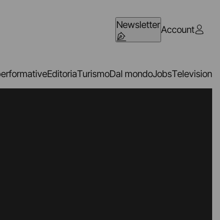
Newsletter
Account
performative
Editoria
Turismo
Dal mondo
Jobs
Television