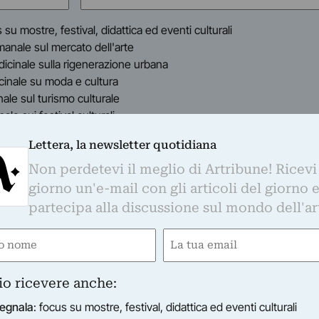
(Obbligatorio)
s su mostre, festival, didattica ed eventi culturali
timanale sul mercato dell'arte
indicinale sulla rigenerazione urbana
dicinale su moda e cultura
inale sul turismo culturale
anale sui festival culturali
i informato con regolarità sul mondo dell'arte, nel rispetto della privacy come indic
Lettera, la newsletter quotidiana
i verranno trasferiti su MailChimp e trattati secondo le modalità riportate in
quest
Non perdetevi il meglio di Artribune! Ricevi
o con l'apposito link presente nelle email.
giorno un'e-mail con gli articoli del giorno 
partecipa alla discussione sul mondo dell'ar
e
Email
gatorio)
(Obbligatorio)
io ricevere anche:
 contenuti e servizi dedicata all’arte e alla cultura
 grazie all’esperienza decennale nel campo dell’editoria
egnala
: focus su mostre, festival, didattica ed eventi culturali