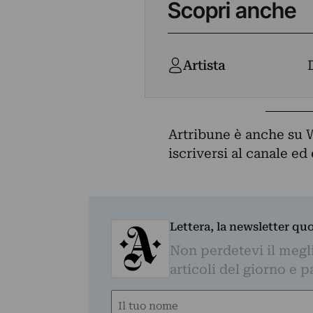
Scopri anche
Artista
Artribune è anche su 
iscriversi al canale e
Lettera, la newsletter qu
Non perdetevi il megli
articoli del giorno e 
Nome