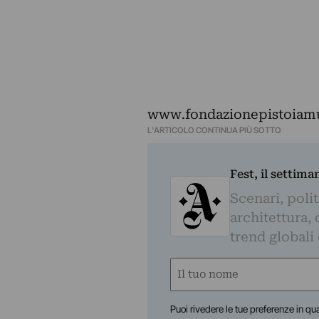
www.fondazionepistoiamu
L'ARTICOLO CONTINUA PIÙ SOTTO
Fest, il settima
Scenari, polit
architettura, 
trend globali
Nome
(Obbligatorio)
Nome
Puoi rivedere le tue preferenze in qua