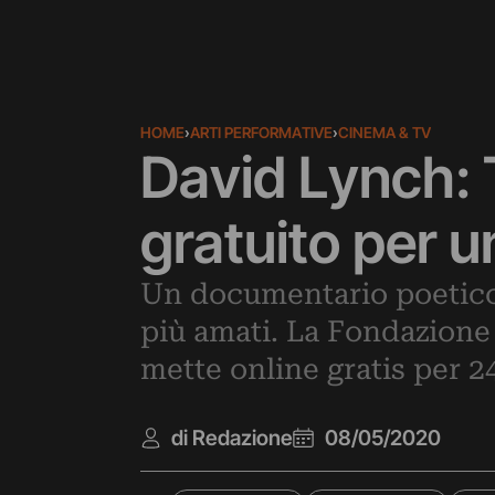
HOME
›
ARTI PERFORMATIVE
›
CINEMA & TV
David Lynch: T
gratuito per u
Un documentario poetico 
più amati. La Fondazione
mette online gratis per 
di Redazione
08/05/2020