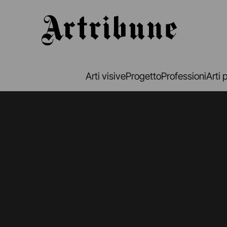
Artribune
Arti visive
Progetto
Professioni
Arti 