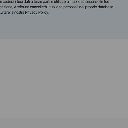
n cederà i tuoi dati a terze parti e utilizzerà i tuoi dati secondo le tue
scrizione, Artribune cancellerà i tuoi dati personali dal proprio database.
sultare la nostra
Privacy Policy
.