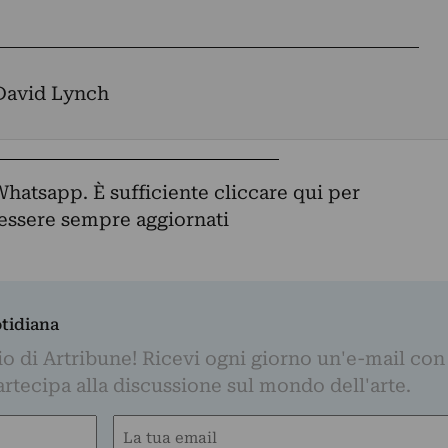
David Lynch
Whatsapp. È sufficiente
cliccare qui
per
d essere sempre aggiornati
otidiana
o di Artribune! Ricevi ogni giorno un'e-mail con 
partecipa alla discussione sul mondo dell'arte.
Email