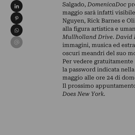
Condividi su LinkedIn
Salgado
,
DomenicaDoc
pr
maggio sarà infatti visibil
Condividi su Pinterest
Nguyen, Rick Barnes e Ol
Condividi su WhatsApp
alla figura artistica e uman
Mullholland Drive
.
David 
Condividi su Email
immagini, musica ed estratt
oscuri meandri del suo mo
Per vedere gratuitamente il
la password indicata nella 
maggio alle ore 24 di dom
Il prossimo appuntamento,
Does New York
.