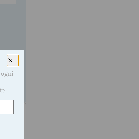
ato nella
a
 ogni
e
te.
, del