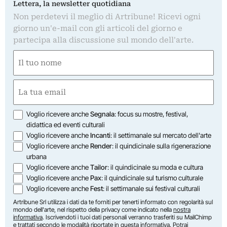
Lettera, la newsletter quotidiana
Non perdetevi il meglio di Artribune! Ricevi ogni
giorno un'e-mail con gli articoli del giorno e
partecipa alla discussione sul mondo dell'arte.
Nome
(Required)
First
Email
(Required)
Opzioni
Voglio ricevere anche
Segnala
: focus su mostre, festival,
didattica ed eventi culturali
Voglio ricevere anche
Incanti
: il settimanale sul mercato dell'arte
Voglio ricevere anche
Render
: il quindicinale sulla rigenerazione
urbana
Voglio ricevere anche
Tailor
: il quindicinale su moda e cultura
Voglio ricevere anche
Pax
: il quindicinale sul turismo culturale
Voglio ricevere anche
Fest
: il settimanale sui festival culturali
Artribune Srl utilizza i dati da te forniti per tenerti informato con regolarità sul
mondo dell'arte, nel rispetto della privacy come indicato nella
nostra
informativa
. Iscrivendoti i tuoi dati personali verranno trasferiti su MailChimp
e trattati secondo le modalità riportate in
questa informativa
. Potrai