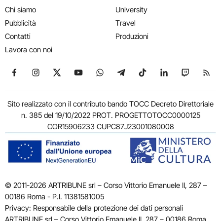
Chi siamo
University
Pubblicità
Travel
Contatti
Produzioni
Lavora con noi
Seguici su Facebook
Seguici su Instagram
Seguici su X
Seguici su YouTube
Seguici su WhatsApp
Seguici su Telegram
Seguici su TikTok
Seguici su Link
Seguici su
Segui
Sito realizzato con il contributo bando TOCC Decreto Direttoriale
n. 385 del 19/10/2022 PROT. PROGETTOTOCC0000125
COR15906233 CUPC87J23001080008
© 2011-2026 ARTRIBUNE srl – Corso Vittorio Emanuele II, 287 –
00186 Roma - P.I. 11381581005
Privacy: Responsabile della protezione dei dati personali
ARTRIBUNE srl – Corso Vittorio Emanuele II, 287 – 00186 Roma