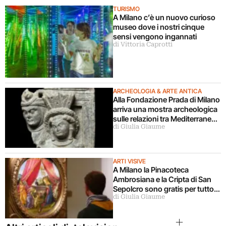
TURISMO
A Milano c’è un nuovo curioso
museo dove i nostri cinque
sensi vengono ingannati
di Vittoria Caprotti
ARCHEOLOGIA & ARTE ANTICA
Alla Fondazione Prada di Milano
arriva una mostra archeologica
sulle relazioni tra Mediterraneo
di Giulia Giaume
e Asia
ARTI VISIVE
A Milano la Pinacoteca
Ambrosiana e la Cripta di San
Sepolcro sono gratis per tutto
di Giulia Giaume
agosto (ma solo per milanesi)