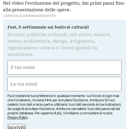
Nel video l’evoluzione del progetto, dai primi passi fino
alla presentazione delle opere.
L'ARTICOLO CONTINUA PIÙ SOTTO
Fest, il settimanale sui festival culturali
Scenari, politiche culturali, arti visive, musica,
teatro, architettura, design, artigianato,
rigenerazione urbana e i trend globali da
monitorare.
Nome
(Required)
First
Email
(Required)
Puoi rivedere le tue preferenze in qualsiasi momento: sul fondo di ogni mail
che ti invieremo, troverai il link per annullare l’iscrizione. Artribune Srl non
cederà i tuoi dati a terze parti e utilizzerà i tuoi dati secondo le tue indicazioni.
Se scegli di annullare l’iscrizione, Artribune cancellerà i tuoi dati personali dal
proprio database. Per saperne di più, ti invitiamo a consultare la nostra
Privacy Policy
.
Iscriviti