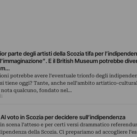
r parte degli artisti della Scozia tifa per l’indipende
l’immaginazione”. E il British Museum potrebbe dive
um…
oni potrebbe avere l’eventuale trionfo degli indipendent
i tiene oggi? Tante, anche nell’ambito artistico-culturale
 nota qualcuno, fondato nel…
li
. Al voto in Scozia per decidere sull’indipendenza
 in scena l’atteso e per certi versi drammatico referend
dipendenza della Scozia. Ci prepariamo ad accogliere l’es