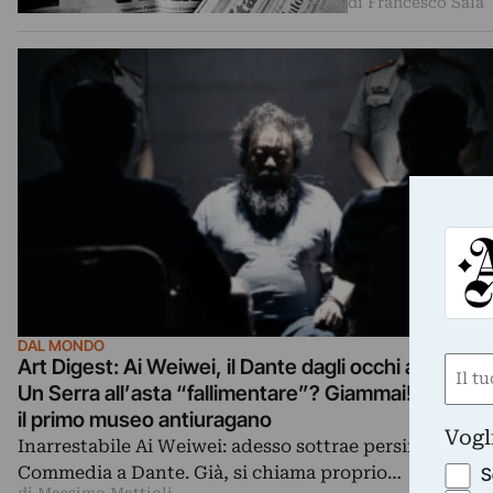
di Francesco Sala
DAL MONDO
Nom
Art Digest: Ai Weiwei, il Dante dagli occhi a mandor
Un Serra all’asta “fallimentare”? Giammai! Il Whitn
(Obbli
il primo museo antiuragano
Nome
Vogl
Inarrestabile Ai Weiwei: adesso sottrae persino La Div
Commedia a Dante. Già, si chiama proprio…
S