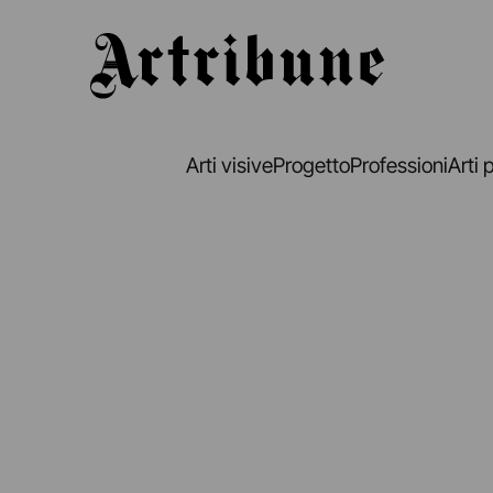
Artribune
Arti visive
Progetto
Professioni
Arti 