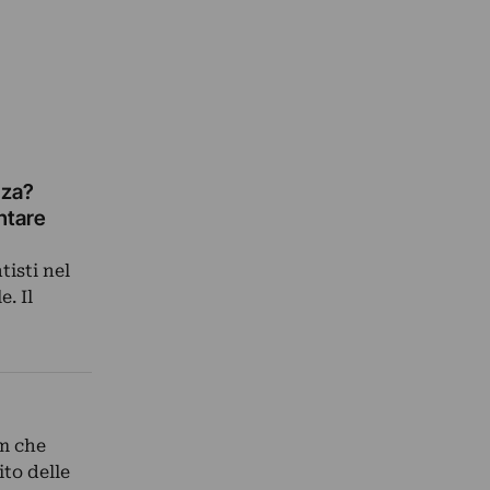
nza?
ntare
isti nel
. Il
um che
ito delle