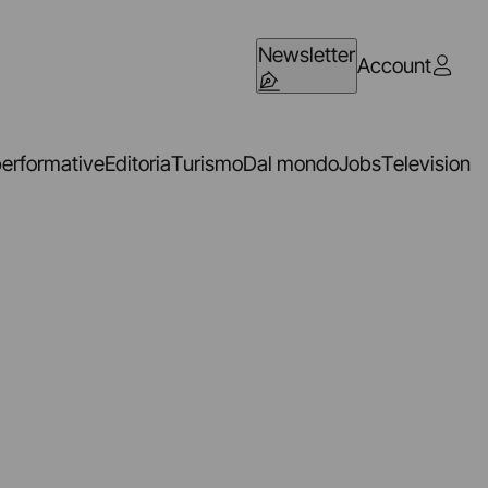
Newsletter
Account
performative
Editoria
Turismo
Dal mondo
Jobs
Television