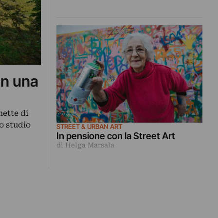
on una
mette di
o studio
STREET & URBAN ART
In pensione con la Street Art
di Helga Marsala