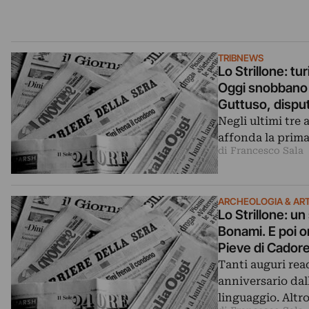
TRIBNEWS
Lo Strillone: tu
Oggi snobbano il
Guttuso, disput
Negli ultimi tre 
affonda la prima
di Francesco Sala
ARCHEOLOGIA & ART
Lo Strillone: u
Bonami. E poi or
Pieve di Cadore
Tanti auguri re
anniversario da
linguaggio. Altr