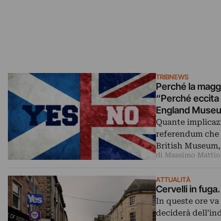
TRIBNEWS
Perché la maggio
“Perché eccita 
England Muse
Quante implicazi
referendum che s
British Museum,
di Massimo Mattio
ATTUALITÀ
Cervelli in fuga
In queste ore va
deciderà dell’in