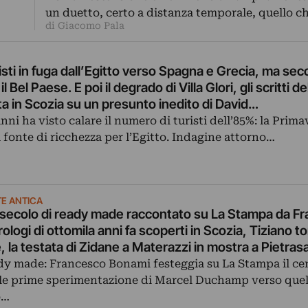
un duetto, certo a distanza temporale, quello c
di Giacomo Pala
risti in fuga dall’Egitto verso Spagna e Grecia, ma sec
 Bel Paese. E poi il degrado di Villa Glori, gli scritti d
a in Scozia su un presunto inedito di David…
anni ha visto calare il numero di turisti dell’85%: la Prim
 fonte di ricchezza per l’Egitto. Indagine attorno…
E ANTICA
n secolo di ready made raccontato su La Stampa da F
ologi di ottomila anni fa scoperti in Scozia, Tiziano t
, la testata di Zidane a Materazzi in mostra a Pietra
ady made: Francesco Bonami festeggia su La Stampa il c
lle prime sperimentazione di Marcel Duchamp verso quel 
o…