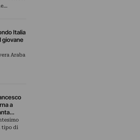
he…
ondo Italia
el giovane
avera Araba
rancesco
orna a
santa…
entesimo
tipo di