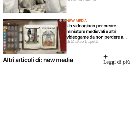
New York
NEW MEDIA
Un videogioco per creare
miniature medievali e altri
videogame da non perdere a
di Matteo Lupetti
maggio 2026
Altri articoli di: new media
Leggi di più