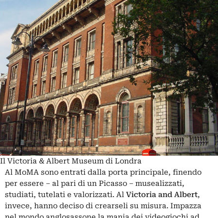
Il Victoria & Albert Museum di Londra
Al MoMA sono entrati dalla porta principale, finendo
per essere – al pari di un Picasso – musealizzati,
studiati, tutelati e valorizzati. Al
Victoria and Albert
,
invece, hanno deciso di crearseli su misura. Impazza
nel mondo anglosassone la mania dei videogiochi ad