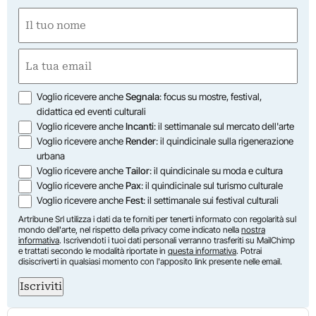
Nome
(Obbligatorio)
Nome
Email
(Obbligatorio)
Opzioni
Voglio ricevere anche
Segnala
: focus su mostre, festival,
didattica ed eventi culturali
Voglio ricevere anche
Incanti
: il settimanale sul mercato dell'arte
Voglio ricevere anche
Render
: il quindicinale sulla rigenerazione
urbana
Voglio ricevere anche
Tailor
: il quindicinale su moda e cultura
Voglio ricevere anche
Pax
: il quindicinale sul turismo culturale
Voglio ricevere anche
Fest
: il settimanale sui festival culturali
Artribune Srl utilizza i dati da te forniti per tenerti informato con regolarità sul
mondo dell'arte, nel rispetto della privacy come indicato nella
nostra
informativa
. Iscrivendoti i tuoi dati personali verranno trasferiti su MailChimp
e trattati secondo le modalità riportate in
questa informativa
. Potrai
disiscriverti in qualsiasi momento con l'apposito link presente nelle email.
Iscriviti