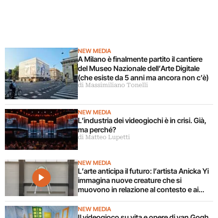
NEW MEDIA
A Milano è finalmente partito il cantiere
del Museo Nazionale dell’Arte Digitale
(che esiste da 5 anni ma ancora non c’è)
di Massimiliano Tonelli
NEW MEDIA
L’industria dei videogiochi è in crisi. Già,
ma perché?
di Matteo Lupetti
NEW MEDIA
L’arte anticipa il futuro: l’artista Anicka Yi
immagina nuove creature che si
muovono in relazione al contesto e ai
corpi circostanti
NEW MEDIA
Il videogioco su vita e opere di van Gogh