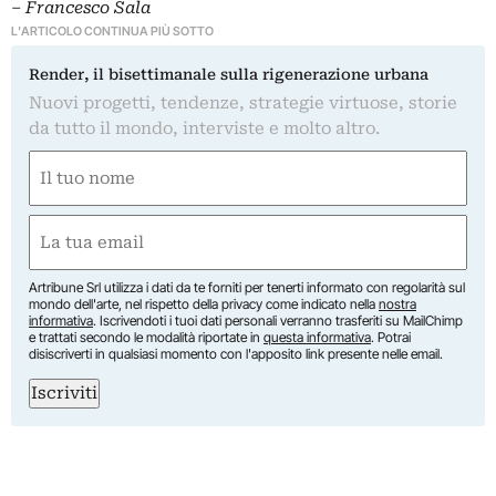
– Francesco Sala
L'ARTICOLO CONTINUA PIÙ SOTTO
Render, il bisettimanale sulla rigenerazione urbana
Nuovi progetti, tendenze, strategie virtuose, storie
da tutto il mondo, interviste e molto altro.
Nome
(Obbligatorio)
Nome
Email
(Obbligatorio)
Artribune Srl utilizza i dati da te forniti per tenerti informato con regolarità sul
mondo dell'arte, nel rispetto della privacy come indicato nella
nostra
informativa
. Iscrivendoti i tuoi dati personali verranno trasferiti su MailChimp
e trattati secondo le modalità riportate in
questa informativa
. Potrai
disiscriverti in qualsiasi momento con l'apposito link presente nelle email.
Iscriviti