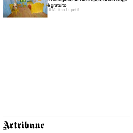
è gratuito
di Matteo Lupetti
Artribune