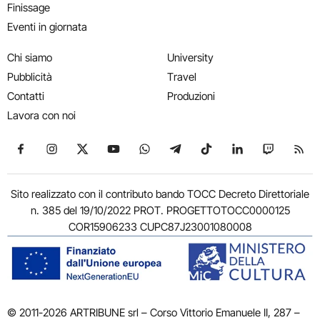
Finissage
Eventi in giornata
Chi siamo
University
Pubblicità
Travel
Contatti
Produzioni
Lavora con noi
Seguici su Facebook
Seguici su Instagram
Seguici su X
Seguici su YouTube
Seguici su WhatsApp
Seguici su Telegram
Seguici su TikTok
Seguici su Link
Seguici su
Segui
Sito realizzato con il contributo bando TOCC Decreto Direttoriale
n. 385 del 19/10/2022 PROT. PROGETTOTOCC0000125
COR15906233 CUPC87J23001080008
© 2011-2026 ARTRIBUNE srl – Corso Vittorio Emanuele II, 287 –