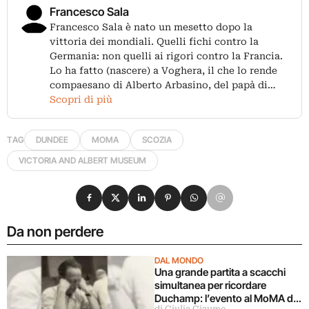
Francesco Sala
Francesco Sala è nato un mesetto dopo la
vittoria dei mondiali. Quelli fichi contro la
Germania: non quelli ai rigori contro la Francia.
Lo ha fatto (nascere) a Voghera, il che lo rende
compaesano di Alberto Arbasino, del papà di…
Scopri di più
TAG
DUNDEE
MOMA
SCOZIA
VICTORIA AND ALBERT MUSEUM
Condividi su Facebook
Condividi su X
Condividi su LinkedIn
Condividi su Pinterest
Condividi su WhatsApp
Condividi su Email
Da non perdere
DAL MONDO
Una grande partita a scacchi
simultanea per ricordare
Duchamp: l’evento al MoMA di
di Giulia Giaume