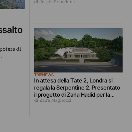
di Jussin Franchina
ssalto
 potere di
…
TRIBNEWS
In attesa della Tate 2, Londra si
regala la Serpentine 2. Presentato
il progetto di Zaha Hadid per la
di Zaira Magliozzi
Sackler Gallery: inaugurazione a
settembre con Marisa Merz