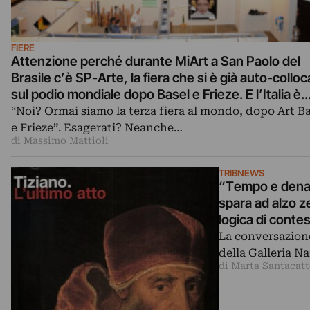
FIERE
Attenzione perché durante MiArt a San Paolo del
Brasile c’è SP-Arte, la fiera che si è già auto-colloc
sul podio mondiale dopo Basel e Frieze. E l’Italia è
presente con Noero, Lia Rumma e Continua
“Noi? Ormai siamo la terza fiera al mondo, dopo Art Ba
e Frieze”. Esagerati? Neanche…
di Massimo Mattioli
TRIBNEWS
“Tempo e denaro
spara ad alzo z
logica di conte
La conversazione
della Galleria Na
di Marta Santacatt