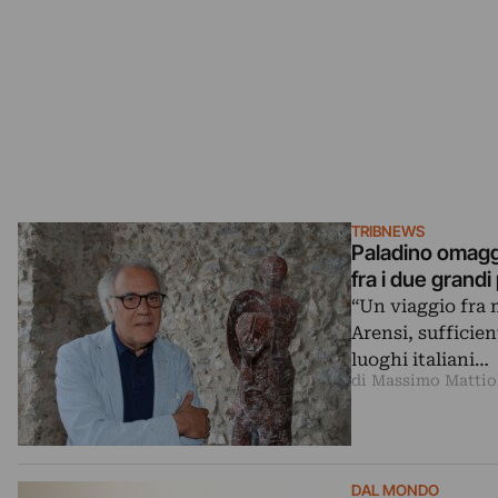
TRIBNEWS
Paladino omaggi
fra i due grand
“Un viaggio fra 
Arensi, sufficien
luoghi italiani…
di Massimo Mattio
DAL MONDO