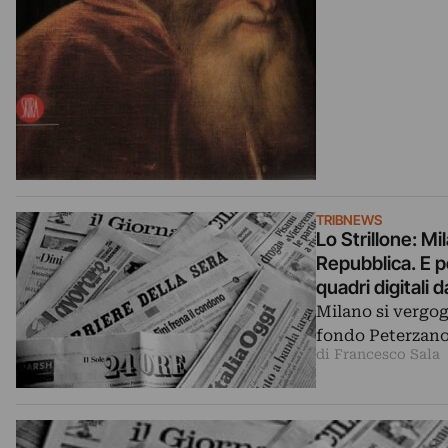
TRIBNEWS
Lo Strillone: M
Repubblica. E po
quadri digitali
Milano si vergog
fondo Peterzano?
di Francesco Sala