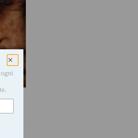
 ogni
e
te.
mbre.