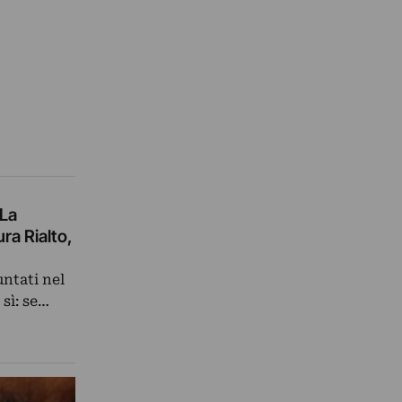
 La
ra Rialto,
untati nel
sì: se…