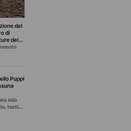
zione del
o di
ture del
rremoto
nello Puppi
essuna
una sala
olo, tanti…