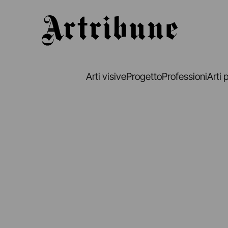
Artribune
Arti visive
Progetto
Professioni
Arti 