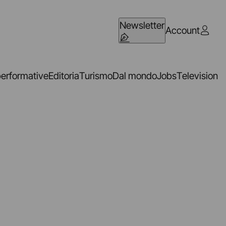
Newsletter
Account
performative
Editoria
Turismo
Dal mondo
Jobs
Television