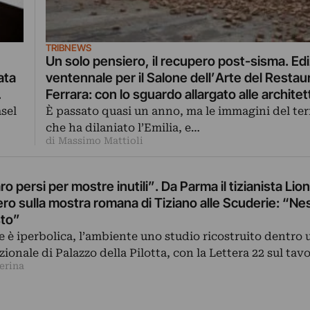
TRIBNEWS
Un solo pensiero, il recupero post-sisma. Edi
ata
ventennale per il Salone dell’Arte del Restaur
Ferrara: con lo sguardo allargato alle architet
Novecento
sel
È passato quasi un anno, ma le immagini del te
che ha dilaniato l’Emilia, e…
di Massimo Mattioli
 persi per mostre inutili”. Da Parma il tizianista Lio
ero sulla mostra romana di Tiziano alle Scuderie: “N
sto”
 è iperbolica, l’ambiente uno studio ricostruito dentro 
zionale di Palazzo della Pilotta, con la Lettera 22 sul tav
erina