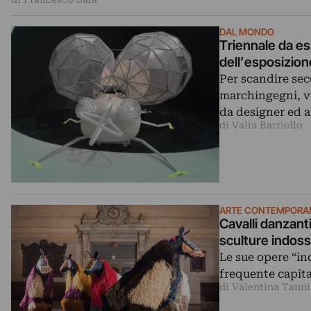
DAL MONDO
Triennale da es
dell’esposizion
Per scandire sec
marchingegni, vi
da designer ed a
di Valia Barriello
ARTE CONTEMPORA
Cavalli danzant
sculture indoss
Le sue opere “in
frequente capita
di Valentina Tanni