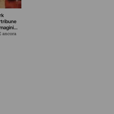
rk
rtribune
mmagini…
È ancora