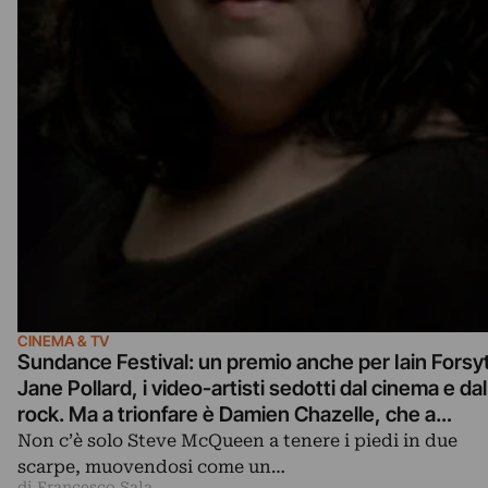
CINEMA & TV
Sundance Festival: un premio anche per Iain Forsy
Jane Pollard, i video-artisti sedotti dal cinema e dal
rock. Ma a trionfare è Damien Chazelle, che a
nemmeno trent’anni si candida a next big thing del
Non c’è solo Steve McQueen a tenere i piedi in due
cinema internazionale
scarpe, muovendosi come un…
di Francesco Sala