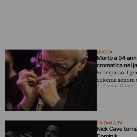
MUSICA
Morto a 94 anni
cromatica nel j
Scomparso il gr
colonna sonora 
di Claudia Giraud
CINEMA & TV
Nick Cave torna
Dominik