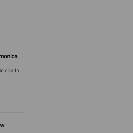
rmonica
e con la
e…
ew