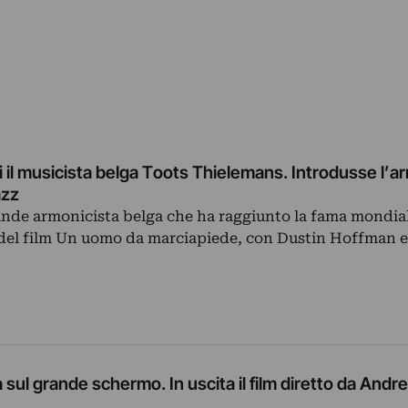
 il musicista belga Toots Thielemans. Introdusse l’a
azz
ande armonicista belga che ha raggiunto la fama mondial
del film Un uomo da marciapiede, con Dustin Hoffman 
 sul grande schermo. In uscita il film diretto da Andr