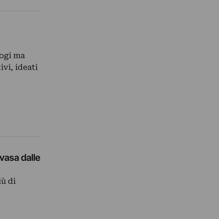
logi ma
vi, ideati
vasa dalle
iù di