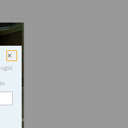
 ogni
e
te.