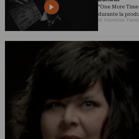
“One More Time 
durante la prod
di Valentina Tanni