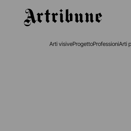
Artribune
Arti visive
Progetto
Professioni
Arti 