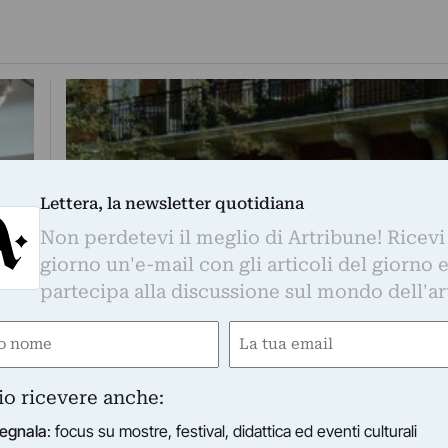
Lettera, la newsletter quotidiana
Non perdetevi il meglio di Artribune! Ricevi
giorno un'e-mail con gli articoli del giorno 
partecipa alla discussione sul mondo dell'ar
e
Email
ired)
(Required)
io ricevere anche:
egnala
: focus su mostre, festival, didattica ed eventi culturali