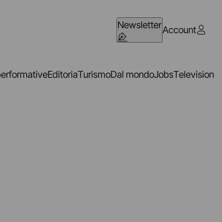
Newsletter
Account
performative
Editoria
Turismo
Dal mondo
Jobs
Television