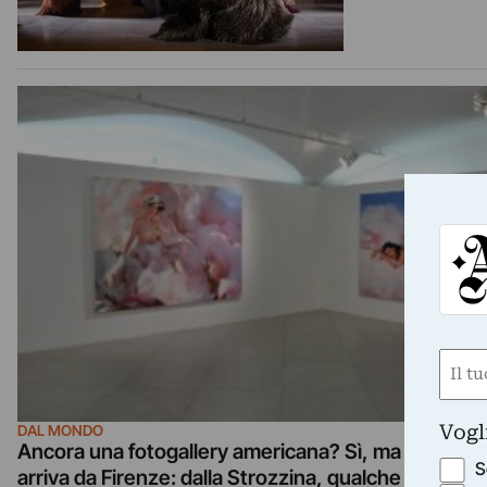
Nom
(Requ
First
Vogl
DAL MONDO
Ancora una fotogallery americana? Sì, ma stavolta
S
arriva da Firenze: dalla Strozzina, qualche highlight