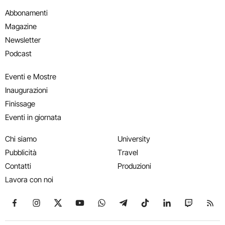
Abbonamenti
Magazine
Newsletter
Podcast
Eventi e Mostre
Inaugurazioni
Finissage
Eventi in giornata
Chi siamo
University
Pubblicità
Travel
Contatti
Produzioni
Lavora con noi
Seguici su Facebook
Seguici su Instagram
Seguici su X
Seguici su YouTube
Seguici su WhatsApp
Seguici su Telegram
Seguici su TikTok
Seguici su Link
Seguici su
Segui