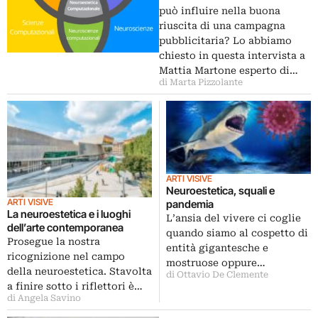
può influire nella buona
riuscita di una campagna
pubblicitaria? Lo abbiamo
chiesto in questa intervista a
Mattia Martone esperto di…
di Marta Pizzolante
ARTI VISIVE
Neuroestetica, squali e
ARTI VISIVE
pandemia
La neuroestetica e i luoghi
L’ansia del vivere ci coglie
dell’arte contemporanea
quando siamo al cospetto di
Prosegue la nostra
entità gigantesche e
ricognizione nel campo
mostruose oppure…
della neuroestetica. Stavolta
di Ottavio De Clemente
a finire sotto i riflettori è…
di Angela Savino