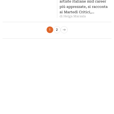
artiste italiane mid career
più apprezzate, si racconta
ai Martedì Critici,…
di Helga Marsala
Paginazione degli articoli
1
2
Pagina successiva