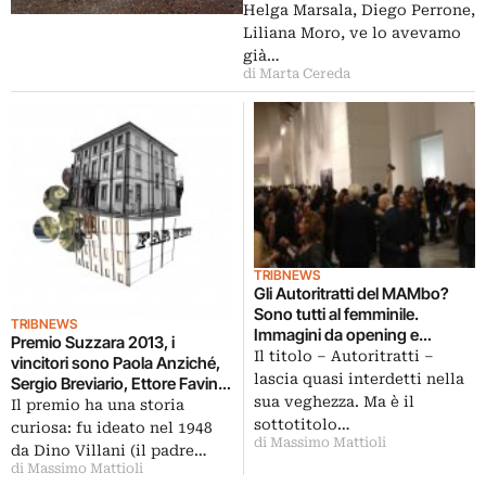
Helga Marsala, Diego Perrone,
Liliana Moro, ve lo avevamo
già…
di Marta Cereda
TRIBNEWS
Gli Autoritratti del MAMbo?
Sono tutti al femminile.
TRIBNEWS
Immagini da opening e
Premio Suzzara 2013, i
cocktail della mostra al museo
Il titolo – Autoritratti –
vincitori sono Paola Anziché,
bolognese…
lascia quasi interdetti nella
Sergio Breviario, Ettore Favini
sua veghezza. Ma è il
& Antonio Rovaldi e Stefania
Il premio ha una storia
Galegati Shines
sottotitolo…
curiosa: fu ideato nel 1948
di Massimo Mattioli
da Dino Villani (il padre…
di Massimo Mattioli