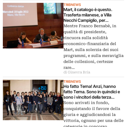
TRIBNEWS
Mart, il catalogo è questo.
Trasferta milanese, a Villa
Necchi Campiglio, per
presentare il futuro del museo:
Mentre Franco Bernabè, in
con Lea Vergine a intrecciare
qualità di presidente,
arte e letteratura
rincuora sulla solidità
economico-finanziaria del
Mart, sulla solerzia dei suoi
programmi, e sulla meraviglia
delle collezioni, certezze
rare…
di Ginevra Bria
TRIBNEWS
Ho fatto Terna! Anzi, hanno
fatto Terna. Sono in quindici e
sono i vincitori della terza
edizione del noto art prize. Tutti
Sono arrivati in fondo,
in trasferta a Mosca, seguiti
conquistando il favore della
dalle telecamere di Alessandra
giuria e aggiudicandosi la
Galletta. Un video-diario a
vittoria, ognuno per una delle
puntate, ospitato da Artribune
categorie in concorso.