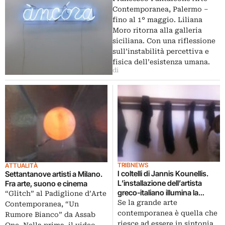
Contemporanea, Palermo –
fino al 1° maggio. Liliana
Moro ritorna alla galleria
siciliana. Con una riflessione
sull’instabilità percettiva e
fisica dell’esistenza umana.
di
TRIBNEWS
ATTUALITÀ
I coltelli di Jannis Kounellis.
Settantanove artisti a Milano.
L’installazione dell’artista
Fra arte, suono e cinema
greco-italiano illumina la
“Glitch” al Padiglione d’Arte
sezione Arte del Todi Festival,
Se la grande arte
Contemporanea, “Un
con la Russia come ospite
contemporanea è quella che
Rumore Bianco” da Assab
d’onore. Ecco immagini e
riesce ad essere in sintonia
One. Nella prima, il video…