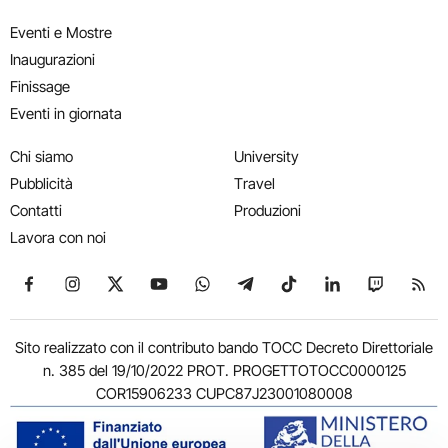
Eventi e Mostre
Inaugurazioni
Finissage
Eventi in giornata
Chi siamo
University
Pubblicità
Travel
Contatti
Produzioni
Lavora con noi
Seguici su Facebook
Seguici su Instagram
Seguici su X
Seguici su YouTube
Seguici su WhatsApp
Seguici su Telegram
Seguici su TikTok
Seguici su Link
Seguici su
Segui
Sito realizzato con il contributo bando TOCC Decreto Direttoriale
n. 385 del 19/10/2022 PROT. PROGETTOTOCC0000125
COR15906233 CUPC87J23001080008