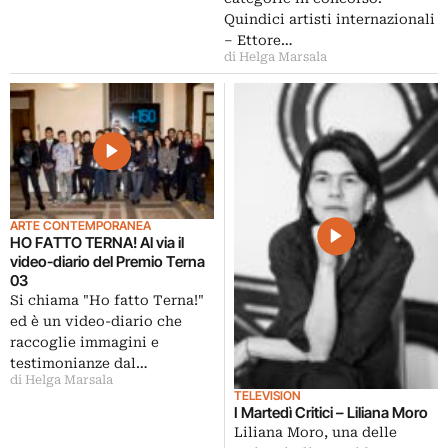
Television
Quindici artisti internazionali
– Ettore…
di Helga Marsala
ARTE CONTEMPORANEA
HO FATTO TERNA! Al via il
video-diario del Premio Terna
03
Si chiama "Ho fatto Terna!"
ed è un video-diario che
raccoglie immagini e
testimonianze dal…
di Helga Marsala
TELEVISION
I Martedì Critici – Liliana Moro
Liliana Moro, una delle