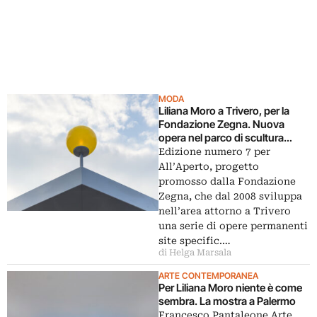
MODA
Liliana Moro a Trivero, per la
Fondazione Zegna. Nuova
opera nel parco di scultura
All’Aperto: un’installazione a
Edizione numero 7 per
misura di turisti e cittadini
All’Aperto, progetto
promosso dalla Fondazione
Zegna, che dal 2008 sviluppa
nell’area attorno a Trivero
una serie di opere permanenti
site specific.…
di Helga Marsala
ARTE CONTEMPORANEA
Per Liliana Moro niente è come
sembra. La mostra a Palermo
Francesco Pantaleone Arte