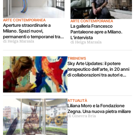
ARTE CONTEMPORANEA
ARTE CONTEMPORANEA
Aperture straordinarie a
La galleria Francesco
Milano. Spazi nuovi,
Pantaleone apre a Milano.
permanenti o temporanei tra
L’intervista
di Helga Marsala
miart e il Salone
di Helga Marsala
TRIBNEWS
Sky Arte Updates: il potere
terapeutico dell’arte, in 20 anni
di collaborazioni tra autori e
pazienti del Paolo Pini di Milano
ATTUALITÀ
Liliana Moro e la Fondazione
Zegna. Una nuova pietra miliare
di Ginevra Bria