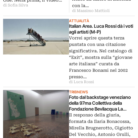
video
con la…
di Sofia Silva
di Massimo Mattioli
ATTUALITÀ
Italian Area. Luca Rossi dà i voti
agli artisti (M-P)
Vorrei aprire questa terza
puntata con una citazione
significativa. Nel catalogo di
“Exit”, mostra sulla “giovane
arte italiana” curata da
Francesco Bonami nel 2002
presso…
di Luca Rossi
TRIBNEWS
Foto dal backstage veneziano
della 97ma Collettiva della
Fondazione Bevilacqua La
Masa. Siamo andati a curiosare
Il responso della giuria,
in anteprima dietro le quinte…
formata da Ilaria Bonacossa,
Mirella Brugnerotto, Gigiotto
Del Vecchio, Antonio Grulli,