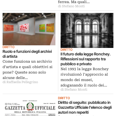
ferrea. Ma quali…
di Stefano Monti
DIRITTO
DIRITTO
Ruolo e funzioni degli archivi
Il futuro della legge Ronchey.
di artista
Riflessioni sul rapporto tra
Come funziona un archivio
pubblico e privato
d’artista e quali obiettivi si
Nel 1993 la legge Ronchey
pone? Queste sono solo
rivoluzionò l’approccio al
alcune delle…
mondo dei musei,
di Raffaella Pellegrino
sdoganando il ruolo dei…
di Stefano Monti
DIRITTO
Diritto di seguito: pubblicato in
Gazzetta Ufficiale l’elenco degli
autori non reperiti