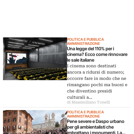
POLITICA E PUBBLICA
AMMINISTRAZIONE
Una legge del 110% per i
cinema? Ecco come rinnovare
le sale italiane
I cinema sono destinati
ancora a ridursi di numero;
occorre fare in modo che ne
rimangano pochi ma buoni e
che diventino presidi
culturali a…
di Massimiliano Tonelli
POLITICA E PUBBLICA
AMMINISTRAZIONE
Pene severe e Daspo urbano
per gli ambientalisti che
imbrattano i monumenti. La