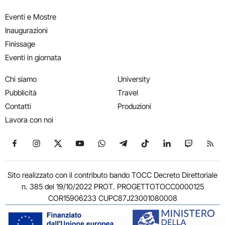
Eventi e Mostre
Inaugurazioni
Finissage
Eventi in giornata
Chi siamo
University
Pubblicità
Travel
Contatti
Produzioni
Lavora con noi
Seguici su Facebook
Seguici su Instagram
Seguici su X
Seguici su YouTube
Seguici su WhatsApp
Seguici su Telegram
Seguici su TikTok
Seguici su Link
Seguici su
Segui
Sito realizzato con il contributo bando TOCC Decreto Direttoriale
n. 385 del 19/10/2022 PROT. PROGETTOTOCC0000125
COR15906233 CUPC87J23001080008