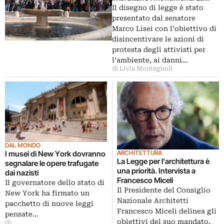
proposta di FdI
Il disegno di legge è stato
presentato dal senatore
Marco Lisei con l’obiettivo di
disincentivare le azioni di
protesta degli attivisti per
l’ambiente, ai danni…
di Livia Montagnoli
DAL MONDO
ARCHITETTURA
I musei di New York dovranno
La Legge per l’architettura è
segnalare le opere trafugate
una priorità. Intervista a
dai nazisti
Francesco Miceli
Il governatore dello stato di
Il Presidente del Consiglio
New York ha firmato un
Nazionale Architetti
pacchetto di nuove leggi
Francesco Miceli delinea gli
pensate…
obiettivi del suo mandato,
di