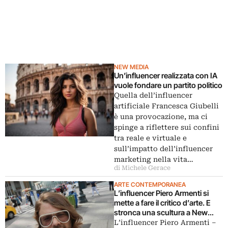
NEW MEDIA
Un’influencer realizzata con IA
vuole fondare un partito politico
Quella dell’influencer
artificiale Francesca Giubelli
è una provocazione, ma ci
spinge a riflettere sui confini
tra reale e virtuale e
sull’impatto dell’influencer
marketing nella vita…
di Michele Gerace
ARTE CONTEMPORANEA
L’influencer Piero Armenti si
mette a fare il critico d’arte. E
stronca una scultura a New
York
L’influencer Piero Armenti –