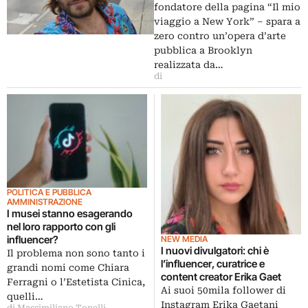
fondatore della pagina “Il mio
viaggio a New York” – spara a
zero contro un’opera d’arte
pubblica a Brooklyn
realizzata da…
di
POLITICA E PUBBLICA
AMMINISTRAZIONE
I musei stanno esagerando
nel loro rapporto con gli
influencer?
NEW MEDIA
I nuovi divulgatori: chi è
Il problema non sono tanto i
l’influencer, curatrice e
grandi nomi come Chiara
content creator Erika Gaet
Ferragni o l’Estetista Cinica,
Ai suoi 50mila follower di
quelli…
Instagram Erika Gaetani
di Massimiliano Tonelli