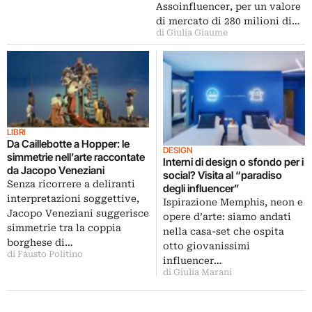
Assoinfluencer, per un valore
di mercato di 280 milioni di…
di Giulia Giaume
LIBRI
Da Caillebotte a Hopper: le
DESIGN
simmetrie nell’arte raccontate
Interni di design o sfondo per i
da Jacopo Veneziani
social? Visita al “paradiso
Senza ricorrere a deliranti
degli influencer”
interpretazioni soggettive,
Ispirazione Memphis, neon e
Jacopo Veneziani suggerisce
opere d’arte: siamo andati
simmetrie tra la coppia
nella casa-set che ospita
borghese di…
otto giovanissimi
di Fausto Politino
influencer…
di Giulia Marani