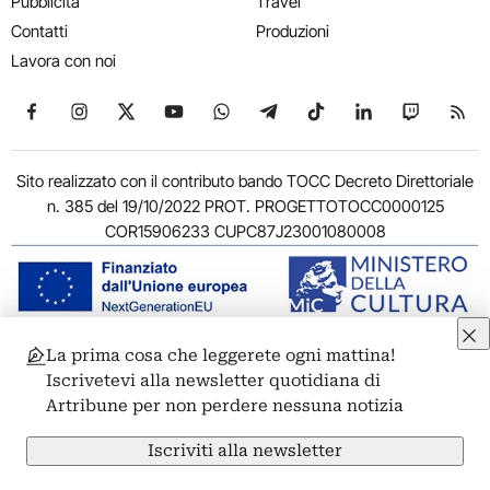
Pubblicità
Travel
Contatti
Produzioni
Lavora con noi
Seguici su Facebook
Seguici su Instagram
Seguici su X
Seguici su YouTube
Seguici su WhatsApp
Seguici su Telegram
Seguici su TikTok
Seguici su Link
Seguici su
Segui
Sito realizzato con il contributo bando TOCC Decreto Direttoriale
n. 385 del 19/10/2022 PROT. PROGETTOTOCC0000125
COR15906233 CUPC87J23001080008
La prima cosa che leggerete ogni mattina!
© 2011-2026 ARTRIBUNE srl – Corso Vittorio Emanuele II, 287 –
Iscrivetevi alla newsletter quotidiana di
00186 Roma - P.I. 11381581005
Artribune per non perdere nessuna notizia
Privacy: Responsabile della protezione dei dati personali
ARTRIBUNE srl – Corso Vittorio Emanuele II, 287 – 00186 Roma
Iscriviti alla newsletter
Termini e condizioni
Privacy Policy
Cookie Policy
Credits