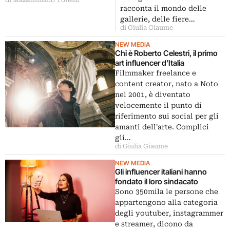
racconta il mondo delle
gallerie, delle fiere…
di Giulia Giaume
NEW MEDIA
Chi è Roberto Celestri, il primo
art influencer d’Italia
Filmmaker freelance e
content creator, nato a Noto
nel 2001, è diventato
velocemente il punto di
riferimento sui social per gli
amanti dell'arte. Complici
gli…
di Giulia Giaume
NEW MEDIA
Gli influencer italiani hanno
fondato il loro sindacato
Sono 350mila le persone che
appartengono alla categoria
degli youtuber, instagrammer
e streamer, dicono da