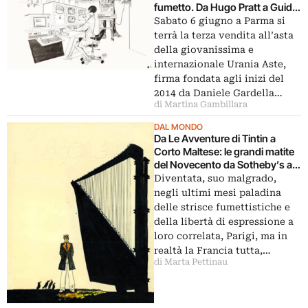
fumetto. Da Hugo Pratt a Guido
Crepax, 300 pezzi da collezione
Sabato 6 giugno a Parma si
per un settore di nicchia in
terrà la terza vendita all’asta
della giovanissima e
internazionale Urania Aste,
firma fondata agli inizi del
2014 da Daniele Gardella…
di Martina Gambillara
DAL MONDO
Da Le Avventure di Tintin a
Corto Maltese: le grandi matite
del Novecento da Sotheby’s a
Parigi per un’asta che omaggia
Diventata, suo malgrado,
il fumetto
negli ultimi mesi paladina
delle strisce fumettistiche e
della libertà di espressione a
loro correlata, Parigi, ma in
realtà la Francia tutta,…
di Marta Pettinau