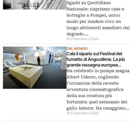
degrado. E poi rischia la
Sgarbi su Quotidiano
chiusura il Museo del Ciclismo,
Nazionale: riapriamo case e
Hugo Pratt visto da Mino Milani,
botteghe a Pompei, unico
gli Anni Settanta in mostra a
modo per rendere vivo un
Roma…
luogo altrimenti assediato dal
degrado.…
di Francesco Sala
DAL MONDO
Cala il sipario sul Festival del
fumetto di Angoulême. La più
grande rassegna europea
dedicata ai comics festeggia i
Ha celebrato in pompa magna
suoi primi quarant’anni. E dice
Albert Uderzo, cogliendo
addio al direttore Benedict
l’occasione della recente
Mouchart
avventura cinematografica
della sua creatura più
fortunata: quel satanasso del
gallo Asterix. Ha omaggiato…
di Francesco Sala