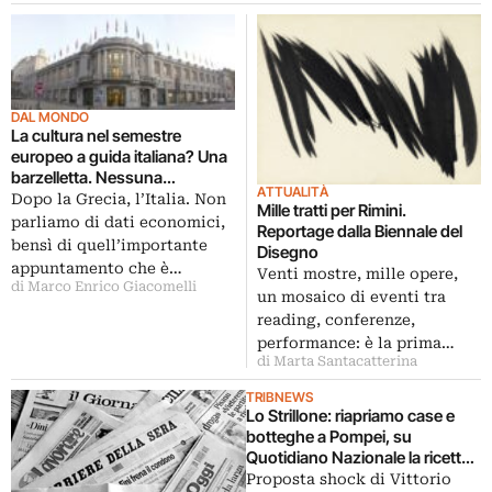
DAL MONDO
La cultura nel semestre
europeo a guida italiana? Una
barzelletta. Nessuna
ATTUALITÀ
organizzazione, niente
Dopo la Grecia, l’Italia. Non
Mille tratti per Rimini.
comitati scientifici, ma per chi
parliamo di dati economici,
Reportage dalla Biennale del
vuole organizzare qualcosa,
bensì di quell’importante
Disegno
c’è pure un prezziario: leggete
appuntamento che è…
Venti mostre, mille opere,
qui…
di Marco Enrico Giacomelli
un mosaico di eventi tra
reading, conferenze,
performance: è la prima…
di Marta Santacatterina
TRIBNEWS
Lo Strillone: riapriamo case e
botteghe a Pompei, su
Quotidiano Nazionale la ricetta
di Vittorio Sgarbi contro il
Proposta shock di Vittorio