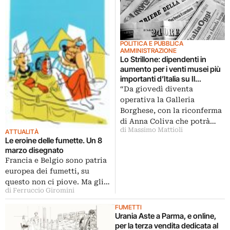
POLITICA E PUBBLICA
AMMINISTRAZIONE
Lo Strillone: dipendenti in
aumento per i venti musei più
importanti d’Italia su Il
Messaggero. E poi Street Art
“Da giovedì diventa
su Sky Arte HD, Corto Maltese
operativa la Galleria
apocrifo
Borghese, con la riconferma
di Anna Coliva che potrà…
di Massimo Mattioli
ATTUALITÀ
Le eroine delle fumette. Un 8
marzo disegnato
Francia e Belgio sono patria
europea dei fumetti, su
questo non ci piove. Ma gli…
di Ferruccio Giromini
FUMETTI
Urania Aste a Parma, e online,
per la terza vendita dedicata al