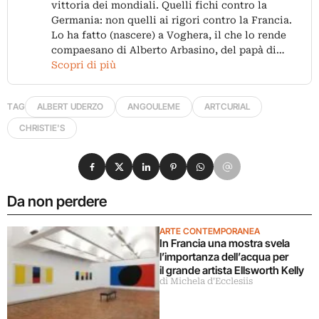
vittoria dei mondiali. Quelli fichi contro la
Germania: non quelli ai rigori contro la Francia.
Lo ha fatto (nascere) a Voghera, il che lo rende
compaesano di Alberto Arbasino, del papà di…
Scopri di più
TAG
ALBERT UDERZO
ANGOULEME
ARTCURIAL
CHRISTIE'S
Condividi su Facebook
Condividi su X
Condividi su LinkedIn
Condividi su Pinterest
Condividi su WhatsApp
Condividi su Email
Da non perdere
ARTE CONTEMPORANEA
In Francia una mostra svela
l’importanza dell’acqua per
il grande artista Ellsworth Kelly
di Michela d'Ecclesiis