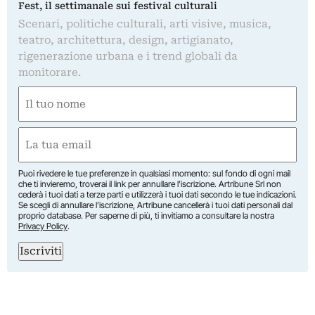
Fest, il settimanale sui festival culturali
Scenari, politiche culturali, arti visive, musica,
teatro, architettura, design, artigianato,
rigenerazione urbana e i trend globali da
monitorare.
Nome
(Required)
First
Email
(Required)
Puoi rivedere le tue preferenze in qualsiasi momento: sul fondo di ogni mail
che ti invieremo, troverai il link per annullare l’iscrizione. Artribune Srl non
cederà i tuoi dati a terze parti e utilizzerà i tuoi dati secondo le tue indicazioni.
Se scegli di annullare l’iscrizione, Artribune cancellerà i tuoi dati personali dal
proprio database. Per saperne di più, ti invitiamo a consultare la nostra
Privacy Policy
.
Iscriviti