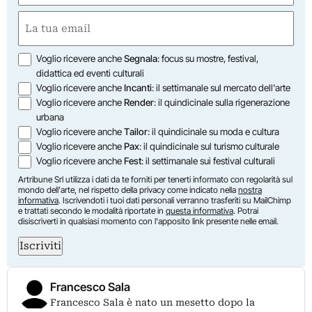
First
Email
(Required)
Opzioni
Voglio ricevere anche
Segnala
: focus su mostre, festival,
didattica ed eventi culturali
Voglio ricevere anche
Incanti
: il settimanale sul mercato dell'arte
Voglio ricevere anche
Render
: il quindicinale sulla rigenerazione
urbana
Voglio ricevere anche
Tailor
: il quindicinale su moda e cultura
Voglio ricevere anche
Pax
: il quindicinale sul turismo culturale
Voglio ricevere anche
Fest
: il settimanale sui festival culturali
Artribune Srl utilizza i dati da te forniti per tenerti informato con regolarità sul
mondo dell'arte, nel rispetto della privacy come indicato nella
nostra
informativa
. Iscrivendoti i tuoi dati personali verranno trasferiti su MailChimp
e trattati secondo le modalità riportate in
questa informativa
. Potrai
disiscriverti in qualsiasi momento con l'apposito link presente nelle email.
Iscriviti
Francesco Sala
Francesco Sala è nato un mesetto dopo la