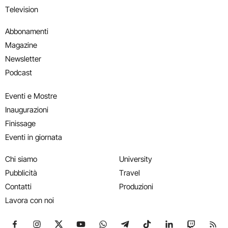
Television
Abbonamenti
Magazine
Newsletter
Podcast
Eventi e Mostre
Inaugurazioni
Finissage
Eventi in giornata
Chi siamo
University
Pubblicità
Travel
Contatti
Produzioni
Lavora con noi
Seguici su Facebook
Seguici su Instagram
Seguici su X
Seguici su YouTube
Seguici su WhatsApp
Seguici su Telegram
Seguici su TikTok
Seguici su Link
Seguici su
Segui