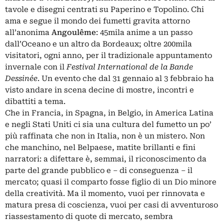
tavole e disegni centrati su Paperino e Topolino. Chi
ama e segue il mondo dei fumetti gravita attorno
all’anonima
Angoulême
: 45mila anime a un passo
dall’Oceano e un altro da Bordeaux; oltre 200mila
visitatori, ogni anno, per il tradizionale appuntamento
invernale con il
Festival International de la Bande
Dessinée
. Un evento che dal 31 gennaio al 3 febbraio ha
visto andare in scena decine di mostre, incontri e
dibattiti a tema.
Che in Francia, in Spagna, in Belgio, in America Latina
e negli Stati Uniti ci sia una cultura del fumetto un po’
più raffinata che non in Italia, non è un mistero. Non
che manchino, nel Belpaese, matite brillanti e fini
narratori: a difettare è, semmai, il riconoscimento da
parte del grande pubblico e – di conseguenza – il
mercato; quasi il comparto fosse figlio di un Dio minore
della creatività. Ma il momento, vuoi per rinnovata e
matura presa di coscienza, vuoi per casi di avventuroso
riassestamento di quote di mercato, sembra