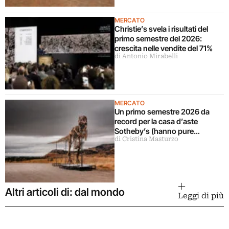
MERCATO
Christie’s svela i risultati del
primo semestre del 2026:
crescita nelle vendite del 71%
di Antonio Mirabelli
MERCATO
Un primo semestre 2026 da
record per la casa d’aste
Sotheby’s (hanno pure
di Cristina Masturzo
venduto il dinosauro più
costoso della storia)
Altri articoli di: dal mondo
Leggi di più