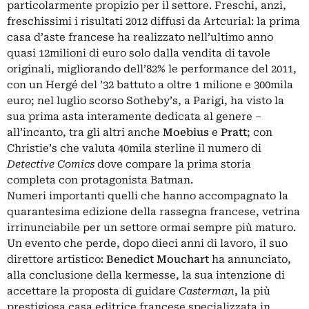
particolarmente propizio per il settore. Freschi, anzi,
freschissimi i risultati 2012 diffusi da Artcurial: la prima
casa d’aste francese ha realizzato nell’ultimo anno
quasi 12milioni di euro solo dalla vendita di tavole
originali, migliorando dell’82% le performance del 2011,
con un Hergé del ’32 battuto a oltre 1 milione e 300mila
euro; nel luglio scorso Sotheby’s, a Parigi, ha visto la
sua prima asta interamente dedicata al genere –
all’incanto, tra gli altri anche
Moebius
e
Pratt
; con
Christie’s che valuta 40mila sterline il numero di
Detective Comics
dove compare la prima storia
completa con protagonista Batman.
Numeri importanti quelli che hanno accompagnato la
quarantesima edizione della rassegna francese, vetrina
irrinunciabile per un settore ormai sempre più maturo.
Un evento che perde, dopo dieci anni di lavoro, il suo
direttore artistico:
Benedict Mouchart
ha annunciato,
alla conclusione della kermesse, la sua intenzione di
accettare la proposta di guidare
Casterman
, la più
prestigiosa casa editrice francese specializzata in