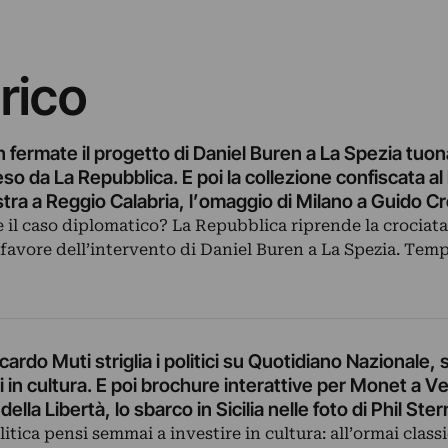
rico
on fermate il progetto di Daniel Buren a La Spezia tuon
eso da La Repubblica. E poi la collezione confiscata a
ra a Reggio Calabria, l’omaggio di Milano a Guido Cr
andom International al MoMA…
e il caso diplomatico? La Repubblica riprende la crociata
 favore dell’intervento di Daniel Buren a La Spezia. Tem
ccardo Muti striglia i politici su Quotidiano Nazionale,
i in cultura. E poi brochure interattive per Monet a V
della Libertà, lo sbarco in Sicilia nelle foto di Phil Ste
olitica pensi semmai a investire in cultura: all’ormai class