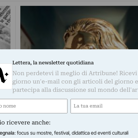
Lettera, la newsletter quotidiana
Non perdetevi il meglio di Artribune! Ricevi
giorno un'e-mail con gli articoli del giorno 
partecipa alla discussione sul mondo dell'ar
e
Email
ti e
ired)
(Required)
ro …
a
io ricevere anche:
egnala
: focus su mostre, festival, didattica ed eventi culturali