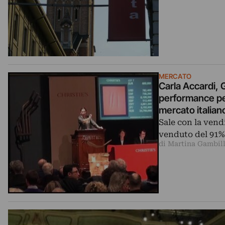
MERCATO
Carla Accardi,
performance per
mercato italian
Sale con la vend
venduto del 91% 
di Martina Gambil