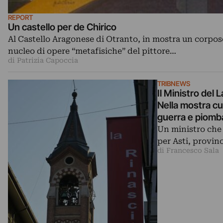
REPORT
Un castello per de Chirico
Al Castello Aragonese di Otranto, in mostra un corpos
nucleo di opere “metafisiche” del pittore…
di Patrizia Capoccia
TRIBNEWS
Il Ministro del 
Nella mostra cur
guerra e piomb
Un ministro che
per Asti, provin
di Francesco Sala