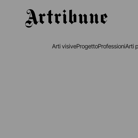
Artribune
Arti visive
Progetto
Professioni
Arti 