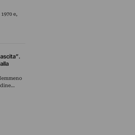
 1970 e,
nascita”.
alla
. Nemmeno
ordine…