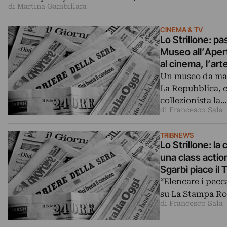
di Martina Gambillara
CINEMA & TV
Lo Strillone: p
Museo all’Aperto
al cinema, l’ar
Un museo da mar
La Repubblica, c
collezionista la…
di Francesco Sala
TRIBNEWS
Lo Strillone: la
una class actio
Sgarbi piace il
“Elencare i pecc
su La Stampa Ro
di Francesco Sala