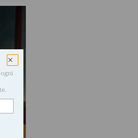
 ogni
e
te.