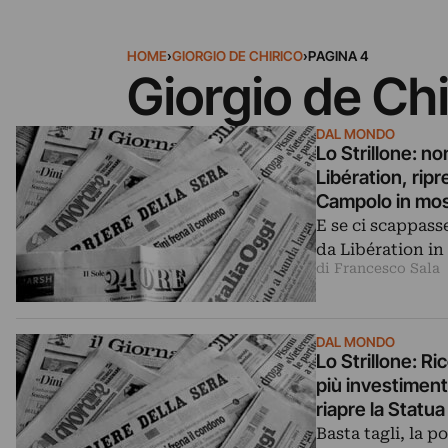
HOME
›
GIORGIO DE CHIRICO
›
PAGINA 4
Giorgio de Chi
DAL MONDO
Lo Strillone: n
Libération, ripr
Campolo in most
Rain Room di R
E se ci scappass
da Libération in
di Francesco Sala
DAL MONDO
Lo Strillone: Ri
più investiment
riapre la Statua 
Basta tagli, la p