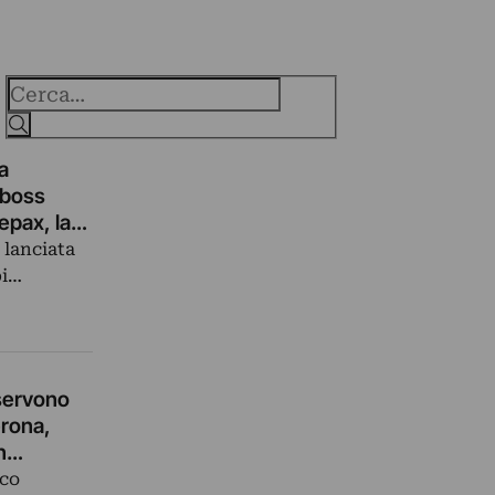
Cerca
a
l boss
epax, la
 lanciata
pi…
 servono
erona,
rn…
ico