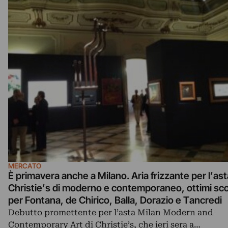
MERCATO
È primavera anche a Milano. Aria frizzante per l’ast
Christie’s di moderno e contemporaneo, ottimi sc
per Fontana, de Chirico, Balla, Dorazio e Tancredi
Debutto promettente per l’asta Milan Modern and
Contemporary Art di Christie’s, che ieri sera a…