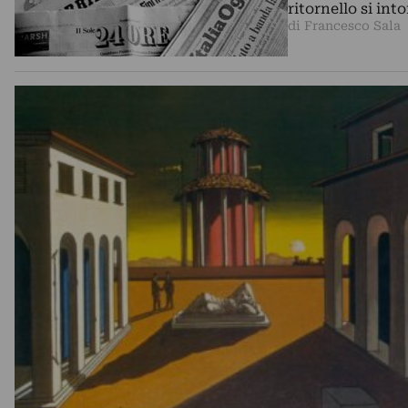
ritornello si int
di Francesco Sala