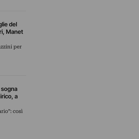
lie del
tri, Manet
zzini per
pa sogna
rico, a
rio”: così