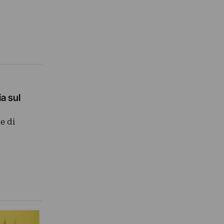
a sul
e di