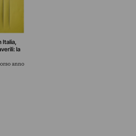
 Italia,
erili: la
scorso anno