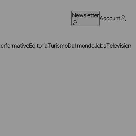
Newsletter
Account
performative
Editoria
Turismo
Dal mondo
Jobs
Television