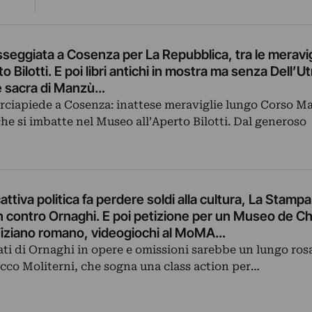
asseggiata a Cosenza per La Repubblica, tra le meravig
 Bilotti. E poi libri antichi in mostra ma senza Dell’U
te sacra di Manzù…
ciapiede a Cosenza: inattese meraviglie lungo Corso Ma
he si imbatte nel Museo all’Aperto Bilotti. Dal generoso
 cattiva politica fa perdere soldi alla cultura, La Stam
n contro Ornaghi. E poi petizione per un Museo de Chi
 Tiziano romano, videogiochi al MoMA…
ati di Ornaghi in opere e omissioni sarebbe un lungo rosa
cco Moliterni, che sogna una class action per…