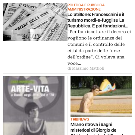
POLITICA E PUBBLICA
AMMINISTRAZIONE
Lo Strillone: Franceschini e il
turismo mordi-e-fuggi su La
Repubblica. E poi fondazioni
liriche, Giorgio de Chirico,
“Per far rispettare il decoro ci
disegno
vogliono le ordinanze dei
Comuni e il controllo delle
città da parte delle forze
dell’ordine”. Ci voleva una
voce…
di Massimo Mattioli
TRIBNEWS
Milano ritrova i Bagni
misteriosi di Giorgio de