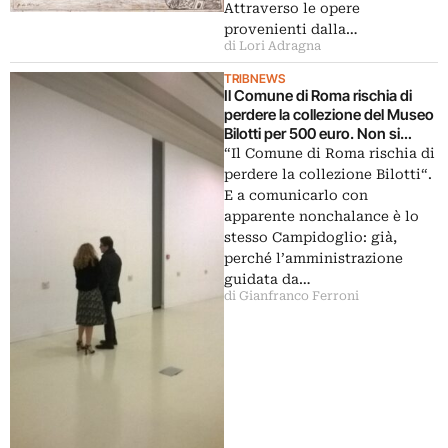
Attraverso le opere
provenienti dalla…
di Lori Adragna
TRIBNEWS
Il Comune di Roma rischia di
perdere la collezione del Museo
Bilotti per 500 euro. Non si
trovano i soldi per assicurare il
“Il Comune di Roma rischia di
trasporto
perdere la collezione Bilotti“.
E a comunicarlo con
apparente nonchalance è lo
stesso Campidoglio: già,
perché l’amministrazione
guidata da…
di Gianfranco Ferroni