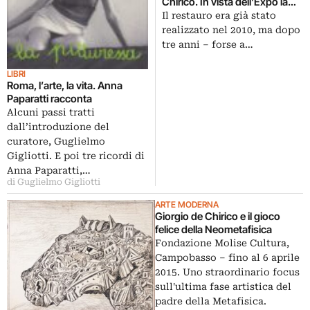
Chirico. In vista dell’Expo la
Triennale restaura anche la
Il restauro era già stato
celebre fontana collocata nei
realizzato nel 2010, ma dopo
giardini di Palazzo dell’Arte
tre anni – forse a…
LIBRI
Roma, l’arte, la vita. Anna
Paparatti racconta
Alcuni passi tratti
dall’introduzione del
curatore, Guglielmo
Gigliotti. E poi tre ricordi di
Anna Paparatti,…
di Guglielmo Gigliotti
ARTE MODERNA
Giorgio de Chirico e il gioco
felice della Neometafisica
Fondazione Molise Cultura,
Campobasso – fino al 6 aprile
2015. Uno straordinario focus
sull'ultima fase artistica del
padre della Metafisica.