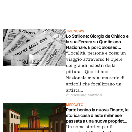
TRIBNEWS
Lo Strillone: Giorgio de Chirico e
la sua Ferrara su Quotidiano
Nazionale. E poi Colosseo
senza manutenzione, la
“Località, persone e cose: un
riscossa del libro di carta
viaggio attraverso le opere
dei grandi maestri della
pittura”. Quotidiano
Nazionale avvia una serie di
articoli che focalizzano un
artista…
di Massimo Mattioli
MERCATO
Parte benino la nuova Finarte, la
storica casa d’aste milanese
passata a una nuova proprietà.
Ecco i dati della prima asta di
Un nome storico per il