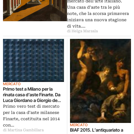
contemporaneo
mercato dell’arte italiano.
Una casa d’aste tra le più
note, che la scorsa primavera
iniziava una nuova stagione
di vita.…
di Helga Marsala
MERCATO
Primo test a Milano per la
rinata casa d’aste Finarte. Da
Luca Giordano a Giorgio de
Chirico, a Bruno Munari: ecco i
Primo vero test di mercato
cataloghi
per la casa d’aste milanese
Finarte, costituita nel 2014
MERCATO
con…
BIAF 2015. L’antiquariato a
di Martina Gambillara