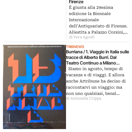
Firenze
È giunta alla 29esima
edizione la Biennale
Internazionale
dell’Antiquariato di Firenze.
Allestita a Palazzo Corsini,…
di Vera Agosti
TRIBNEWS
Burriana / 1. Viaggio in Italia sulle
tracce di Alberto Burri. Dal
Teatro Continuo a Milano
all’Umbria, terra natale del
Siamo in agosto, tempo di
grande artista
vacanze e di viaggi. E allora
anche Artribune ha deciso di
raccontarvi un viaggio: ma
non uno qualsiasi, bensì…
di Antonella Crippa