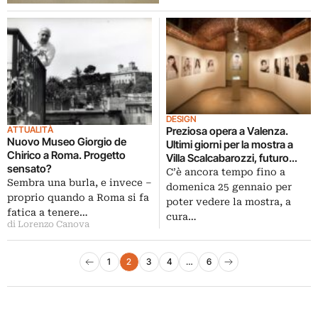
DESIGN
ATTUALITÀ
Preziosa opera a Valenza.
Nuovo Museo Giorgio de
Ultimi giorni per la mostra a
Chirico a Roma. Progetto
Villa Scalcabarozzi, futuro
sensato?
Museo del Gioiello. Una
C’è ancora tempo fino a
Sembra una burla, e invece –
wunderkammer di dipinti e
domenica 25 gennaio per
proprio quando a Roma si fa
gioielli
poter vedere la mostra, a
fatica a tenere…
cura…
di Lorenzo Canova
Paginazione degli articoli
1
2
3
4
…
6
Pagina precedente
Pagina successiva