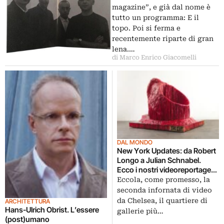
magazine”, e già dal nome è
tutto un programma: E il
topo. Poi si ferma e
recentemente riparte di gran
lena.…
di Marco Enrico Giacomelli
DAL MONDO
New York Updates: da Robert
Longo a Julian Schnabel.
Ecco i nostri videoreportage
dalle super galleries del
Eccola, come promesso, la
distretto di Chelsea: volume
seconda infornata di video
due…
da Chelsea, il quartiere di
ARCHITETTURA
Hans-Ulrich Obrist. L’essere
gallerie più…
(post)umano