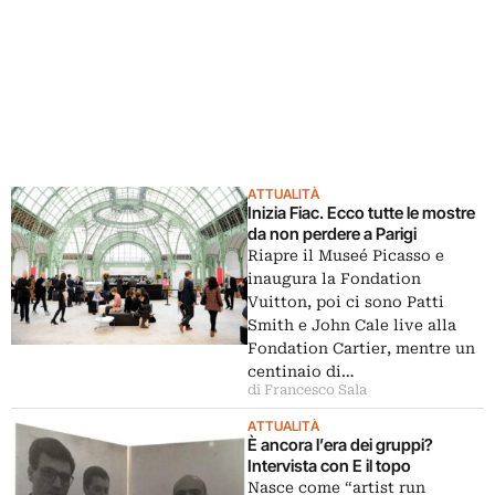
ATTUALITÀ
Inizia Fiac. Ecco tutte le mostre
da non perdere a Parigi
Riapre il Museé Picasso e
inaugura la Fondation
Vuitton, poi ci sono Patti
Smith e John Cale live alla
Fondation Cartier, mentre un
centinaio di…
di Francesco Sala
ATTUALITÀ
È ancora l’era dei gruppi?
Intervista con E il topo
Nasce come “artist run