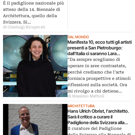
È il padiglione nazionale più
atteso della 14. Biennale di
Architettura, quello della
Svizzera. Si…
di Gianluigi Ricuperati
DAL MONDO
Manifesta 10, ecco tutti gli artisti
presenti a San Pietroburgo:
dall’Italia ci saranno Lara
Favaretto e Paola Pivi.
“Da sempre scegliamo di
Prestigioso l’elenco, da Marlene
operare in aree contrastate,
Dumas a Thomas Hirschhorn,
perché crediamo che l’arte
da Francis Alÿs a Ragnar
fornisca prospettive e stimoli
Kjartansson
riflessioni sulla società. Ora
mi rivolgo a chi detiene…
di Massimo Mattioli
ARCHITETTURA
Hans Ulrich Obrist, l’architetto.
Sarà il critico a curare il
Padiglione della Svizzera alla
Biennale al via fra tre mesi a
Il curatore del Padiglione
Venezia: progetto eclettico, fra
della Svizzera alla Biennale di