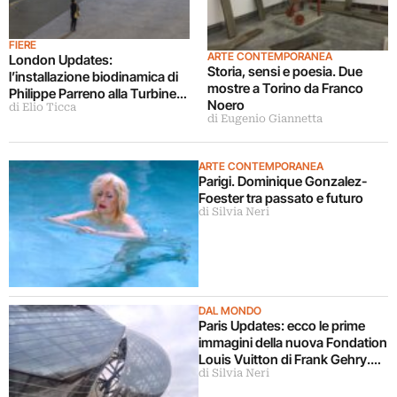
FIERE
ARTE CONTEMPORANEA
London Updates:
Storia, sensi e poesia. Due
l’installazione biodinamica di
mostre a Torino da Franco
Philippe Parreno alla Turbine
Noero
di Elio Ticca
Hall della Tate Modern
di Eugenio Giannetta
ARTE CONTEMPORANEA
Parigi. Dominique Gonzalez-
Foester tra passato e futuro
di Silvia Neri
DAL MONDO
Paris Updates: ecco le prime
immagini della nuova Fondation
Louis Vuitton di Frank Gehry.
di Silvia Neri
Mostra di debutto con big come
Richter, Boltanski, Eliasson e