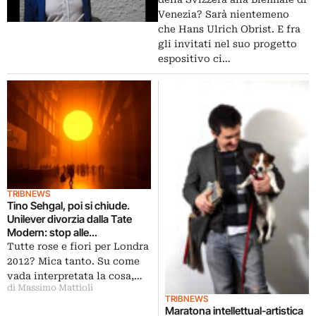
gli invitati Dan Graham, Philippe
Venezia? Sarà nientemeno
Parreno, Tino Sehgal
che Hans Ulrich Obrist. E fra
gli invitati nel suo progetto
espositivo ci…
TRIBNEWS
Tino Sehgal, poi si chiude.
Unilever divorzia dalla Tate
Modern: stop alle
sponsorizzazioni per i
Tutte rose e fiori per Londra
megaprogetti nella Turbine
2012? Mica tanto. Su come
Hall
vada interpretata la cosa,…
di Massimo Mattioli
TRIBNEWS
Maratona intellettual-artistica