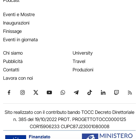
Podcast
Eventi e Mostre
Inaugurazioni
Finissage
Eventi in giornata
Chi siamo
University
Pubblicità
Travel
Contatti
Produzioni
Lavora con noi
Seguici su Facebook
Seguici su Instagram
Seguici su X
Seguici su YouTube
Seguici su WhatsApp
Seguici su Telegram
Seguici su TikTok
Seguici su Link
Seguici su
Segui
Sito realizzato con il contributo bando TOCC Decreto Direttoriale
n. 385 del 19/10/2022 PROT. PROGETTOTOCC0000125
COR15906233 CUPC87J23001080008