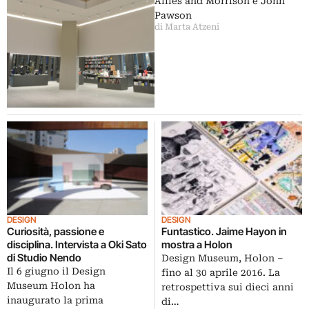
Allies and Morrison e John
Pawson
di Marta Atzeni
DESIGN
DESIGN
Curiosità, passione e
Funtastico. Jaime Hayon in
disciplina. Intervista a Oki Sato
mostra a Holon
di Studio Nendo
Design Museum, Holon –
Il 6 giugno il Design
fino al 30 aprile 2016. La
Museum Holon ha
retrospettiva sui dieci anni
inaugurato la prima
di…