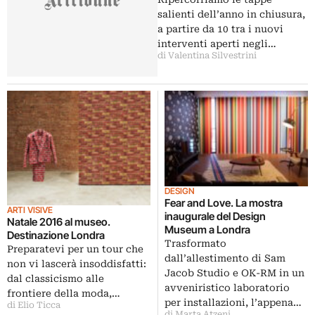
salienti dell’anno in chiusura,
a partire da 10 tra i nuovi
interventi aperti negli…
di Valentina Silvestrini
DESIGN
Fear and Love. La mostra
ARTI VISIVE
inaugurale del Design
Natale 2016 al museo.
Museum a Londra
Destinazione Londra
Trasformato
Preparatevi per un tour che
dall’allestimento di Sam
non vi lascerà insoddisfatti:
Jacob Studio e OK-RM in un
dal classicismo alle
avveniristico laboratorio
frontiere della moda,…
per installazioni, l’appena…
di Elio Ticca
di Marta Atzeni