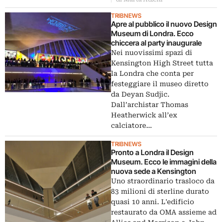
TRIBNEWS
Apre al pubblico il nuovo Design
Museum di Londra. Ecco
chiccera al party inaugurale
Nei nuovissimi spazi di
Kensington High Street tutta
la Londra che conta per
festeggiare il museo diretto
da Deyan Sudjic.
Dall’archistar Thomas
Heatherwick all’ex
calciatore…
TRIBNEWS
Pronto a Londra il Design
Museum. Ecco le immagini della
nuova sede a Kensington
Uno straordinario trasloco da
83 milioni di sterline durato
quasi 10 anni. L'edificio
restaurato da OMA assieme ad