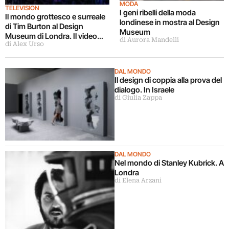
MODA
TELEVISION
I geni ribelli della moda
Il mondo grottesco e surreale
londinese in mostra al Design
di Tim Burton al Design
Museum
Museum di Londra. Il video
di Aurora Mandelli
di Alex Urso
sulla mostra
DAL MONDO
Il design di coppia alla prova del
dialogo. In Israele
di Giulia Zappa
DAL MONDO
Nel mondo di Stanley Kubrick. A
Londra
di Elena Arzani