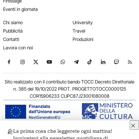
Finissage
Eventi in giornata
Chi siamo
University
Pubblicità
Travel
Contatti
Produzioni
Lavora con noi
Seguici su Facebook
Seguici su Instagram
Seguici su X
Seguici su YouTube
Seguici su WhatsApp
Seguici su Telegram
Seguici su TikTok
Seguici su Link
Seguici su
Segui
Sito realizzato con il contributo bando TOCC Decreto Direttoriale
n. 385 del 19/10/2022 PROT. PROGETTOTOCC0000125
COR15906233 CUPC87J23001080008
La prima cosa che leggerete ogni mattina!
© 2011-2026 ARTRIBUNE srl – Corso Vittorio Emanuele II, 287 –
Iscrivetevi alla newsletter quotidiana di