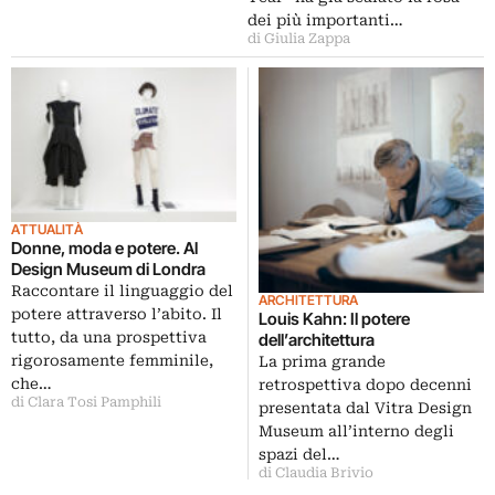
dei più importanti…
di Giulia Zappa
ATTUALITÀ
Donne, moda e potere. Al
Design Museum di Londra
Raccontare il linguaggio del
ARCHITETTURA
potere attraverso l’abito. Il
Louis Kahn: Il potere
tutto, da una prospettiva
dell’architettura
rigorosamente femminile,
La prima grande
che…
retrospettiva dopo decenni
di Clara Tosi Pamphili
presentata dal Vitra Design
Museum all’interno degli
spazi del…
di Claudia Brivio