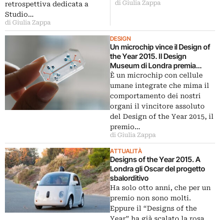
di Giulia Zappa
retrospettiva dedicata a
Studio…
di Giulia Zappa
DESIGN
Un microchip vince il Design of
the Year 2015. Il Design
Museum di Londra premia
Human Organ-on-Chips,
È un microchip con cellule
dispositivo che mima gli organi
umane integrate che mima il
umani
comportamento dei nostri
organi il vincitore assoluto
del Design of the Year 2015, il
premio…
di Giulia Zappa
ATTUALITÀ
Designs of the Year 2015. A
Londra gli Oscar del progetto
sbalorditivo
Ha solo otto anni, che per un
premio non sono molti.
Eppure il “Designs of the
Year” ha già scalato la rosa