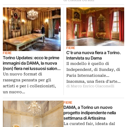
di Claudia Giraud
FIERE
C’è una nuova fiera a Torino.
FIERE
Torino Updates: ecco le prime
Intervista su Dama
immagini da DAMA, la nuova
Il modello è quello di
(non) fiera nei lussuosi saloni
Independent, di Sunday, di
di Palazzo Saluzzo Paesana
Un nuovo format di
Paris Internationale…
rassegna pensata per gli
Insomma, una fiera d’arte…
artisti e per i collezionisti,
di Marco Enrico Giacomelli
un nuovo…
FIERE
DAMA, a Torino un nuovo
progetto indipendente nella
settimana di Artissima
La curated fair, ideata dal