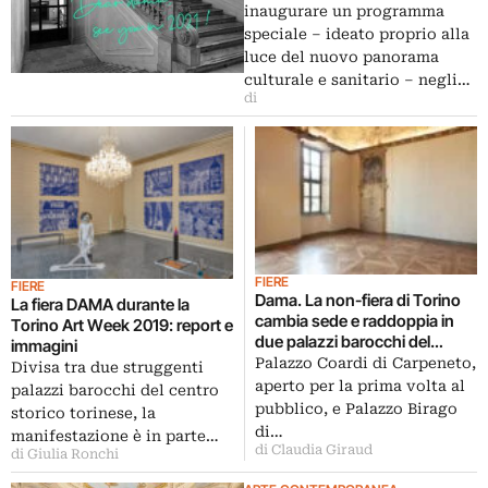
inaugurare un programma
speciale – ideato proprio alla
luce del nuovo panorama
culturale e sanitario – negli…
di
FIERE
FIERE
Dama. La non-fiera di Torino
La fiera DAMA durante la
cambia sede e raddoppia in
Torino Art Week 2019: report e
due palazzi barocchi del
immagini
centro
Palazzo Coardi di Carpeneto,
Divisa tra due struggenti
aperto per la prima volta al
palazzi barocchi del centro
pubblico, e Palazzo Birago
storico torinese, la
di…
manifestazione è in parte…
di Claudia Giraud
di Giulia Ronchi