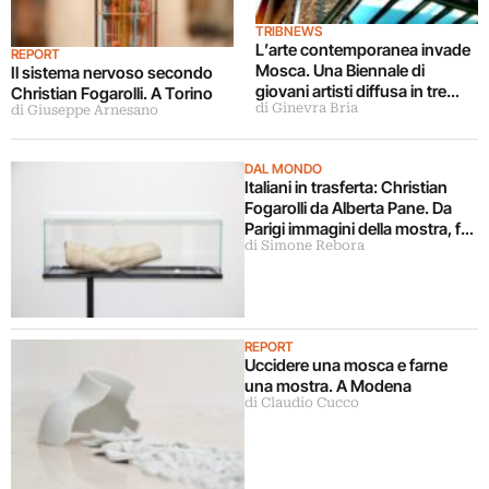
TRIBNEWS
L’arte contemporanea invade
REPORT
Mosca. Una Biennale di
Il sistema nervoso secondo
giovani artisti diffusa in tre
Christian Fogarolli. A Torino
di Ginevra Bria
sedi
di Giuseppe Arnesano
DAL MONDO
Italiani in trasferta: Christian
Fogarolli da Alberta Pane. Da
Parigi immagini della mostra, fra
di Simone Rebora
archeologia e chirurgia estetica
REPORT
Uccidere una mosca e farne
una mostra. A Modena
di Claudio Cucco