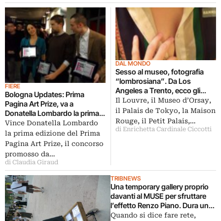
DAL MONDO
Sesso al museo, fotografia
“lombrosiana”. Da Los
FIERE
Angeles a Trento, ecco gli
Bologna Updates: Prima
stand più affollati della fiera
Il Louvre, il Museo d’Orsay,
Pagina Art Prize, va a
SWAB di Barcellona
il Palais de Tokyo, la Maison
Donatella Lombardo la prima
Rouge, il Petit Palais,…
edizione del concorso dove il
Vince Donatella Lombardo
di Enrichetta Cardinale Ciccotti
medium è il Resto del Carlino.
la prima edizione del Prima
Video e foto della serata nella
Pagina Art Prize, il concorso
vip lounge di Arte Fiera
promosso da…
di Claudia Giraud
TRIBNEWS
Una temporary gallery proprio
davanti al MUSE per sfruttare
l’effetto Renzo Piano. Dura un
mese la collettiva con cui i
Quando si dice fare rete,