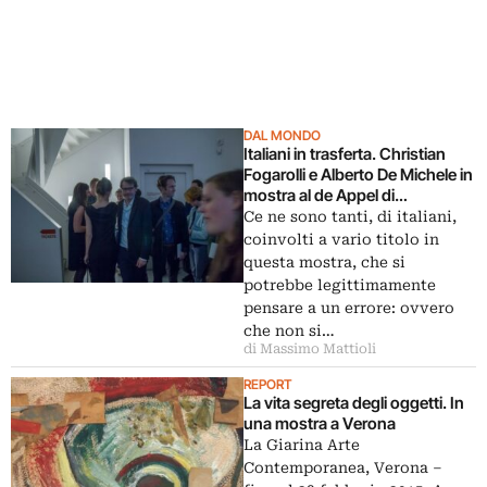
DAL MONDO
Italiani in trasferta. Christian
Fogarolli e Alberto De Michele in
mostra al de Appel di
Amsterdam, ecco le immagini
Ce ne sono tanti, di italiani,
coinvolti a vario titolo in
questa mostra, che si
potrebbe legittimamente
pensare a un errore: ovvero
che non si…
di Massimo Mattioli
REPORT
La vita segreta degli oggetti. In
una mostra a Verona
La Giarina Arte
Contemporanea, Verona –