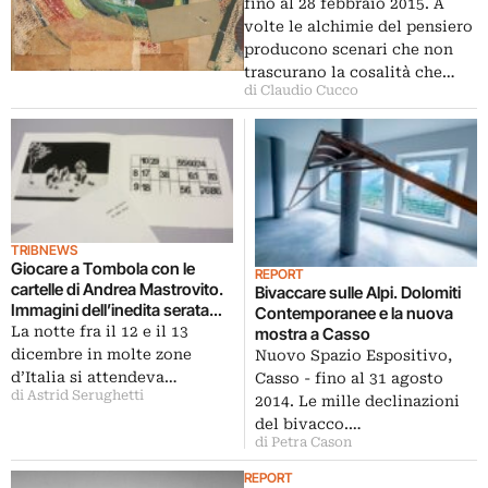
fino al 28 febbraio 2015. A
volte le alchimie del pensiero
producono scenari che non
trascurano la cosalità che…
di Claudio Cucco
TRIBNEWS
Giocare a Tombola con le
REPORT
cartelle di Andrea Mastrovito.
Bivaccare sulle Alpi. Dolomiti
Immagini dell’inedita serata
Contemporanee e la nuova
benefit bergamasca
La notte fra il 12 e il 13
mostra a Casso
dell’associazione The Blank:
dicembre in molte zone
Nuovo Spazio Espositivo,
tomboliere Giacinto di
d’Italia si attendeva…
Casso - fino al 31 agosto
Pietrantonio
di Astrid Serughetti
2014. Le mille declinazioni
del bivacco.…
di Petra Cason
REPORT