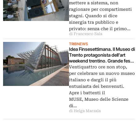
giovani artisti di Arte Boccanera
mettere a sistema, non
indagano il confine tra scienza e
ragionare per compartimenti
contemporaneo
stagni. Quando si dice
sinergia tra pubblico e
privato: senza che il primo…
di Francesco Sala
TRIBNEWS
Idea Finsesettimana. Il Museo di
Trento protagonista dell’art
weekend trentino. Grande festa
per la nuova creatura di Renzo
Ventiquattro ore non stop,
Piano, con 24 ore di musica,
per celebrare un nuovo museo
arte, incontri. E poi una
italiano e dargli il più
collettiva da Boccanera. Il tema?
entusiasta dei benvenuti.
Arte e scienza, naturalmente
Apre i battenti il
MUSE, Museo delle Scienze
di…
di Helga Marsala