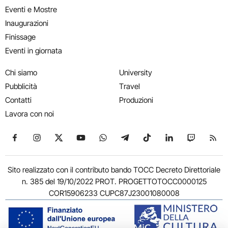
Eventi e Mostre
Inaugurazioni
Finissage
Eventi in giornata
Chi siamo
University
Pubblicità
Travel
Contatti
Produzioni
Lavora con noi
Seguici su Facebook
Seguici su Instagram
Seguici su X
Seguici su YouTube
Seguici su WhatsApp
Seguici su Telegram
Seguici su TikTok
Seguici su Link
Seguici su
Segui
Sito realizzato con il contributo bando TOCC Decreto Direttoriale
n. 385 del 19/10/2022 PROT. PROGETTOTOCC0000125
COR15906233 CUPC87J23001080008