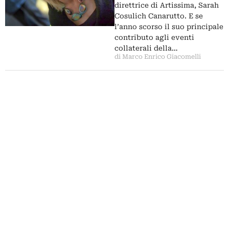
Prenderà il testimone della fu
direttrice di Artissima, Sarah
Triennale di Torino?
Cosulich Canarutto. E se
l’anno scorso il suo principale
contributo agli eventi
collaterali della…
di Marco Enrico Giacomelli