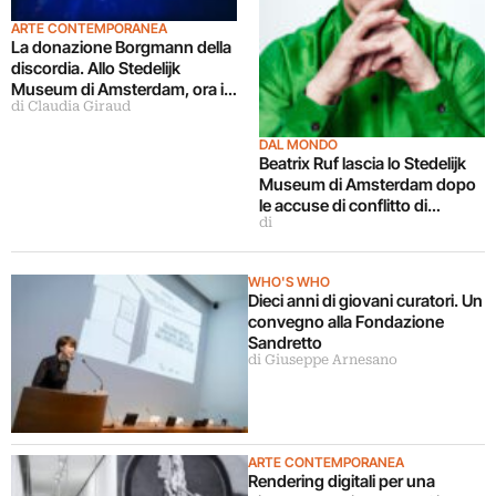
ARTE CONTEMPORANEA
La donazione Borgmann della
discordia. Allo Stedelijk
Museum di Amsterdam, ora in
di Claudia Giraud
una mostra
DAL MONDO
Beatrix Ruf lascia lo Stedelijk
Museum di Amsterdam dopo
le accuse di conflitto di
di
interesse
WHO'S WHO
Dieci anni di giovani curatori. Un
convegno alla Fondazione
Sandretto
di Giuseppe Arnesano
ARTE CONTEMPORANEA
Rendering digitali per una