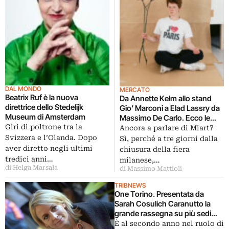
DAL MONDO
MERCATO
Beatrix Ruf è la nuova
Da Annette Kelm allo stand
direttrice dello Stedelijk
Gio’ Marconi a Elad Lassry da
Museum di Amsterdam
Massimo De Carlo. Ecco le
Giri di poltrone tra la
acquisizioni della Fondazione
Ancora a parlare di Miart?
Fiera Milano a Miart
Svizzera e l’Olanda. Dopo
Sì, perché a tre giorni dalla
aver diretto negli ultimi
chiusura della fiera
tredici anni…
milanese,…
di Helga Marsala
di Massimo Mattioli
TRIBNEWS
One Torino. Presentata da
Sarah Cosulich Caranutto la
grande rassegna su più sedi
che accompagnerà Artissima.
È al secondo anno nel ruolo di