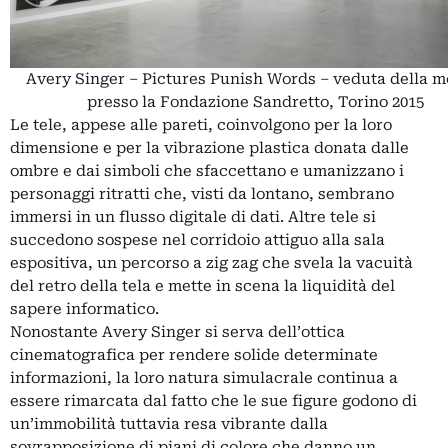
Avery Singer – Pictures Punish Words – veduta della m
presso la Fondazione Sandretto, Torino 2015
Le tele, appese alle pareti, coinvolgono per la loro
dimensione e per la vibrazione plastica donata dalle
ombre e dai simboli che sfaccettano e umanizzano i
personaggi ritratti che, visti da lontano, sembrano
immersi in un flusso digitale di dati. Altre tele si
succedono sospese nel corridoio attiguo alla sala
espositiva, un percorso a zig zag che svela la vacuità
del retro della tela e mette in scena la liquidità del
sapere informatico.
Nonostante Avery Singer si serva dell’ottica
cinematografica per rendere solide determinate
informazioni, la loro natura simulacrale continua a
essere rimarcata dal fatto che le sue figure godono di
un’immobilità tuttavia resa vibrante dalla
sovrapposizione di piani di colore che danno un