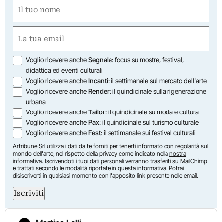
Nome
(Required)
First
Email
(Required)
Opzioni
Voglio ricevere anche
Segnala
: focus su mostre, festival,
didattica ed eventi culturali
Voglio ricevere anche
Incanti
: il settimanale sul mercato dell'arte
Voglio ricevere anche
Render
: il quindicinale sulla rigenerazione
urbana
Voglio ricevere anche
Tailor
: il quindicinale su moda e cultura
Voglio ricevere anche
Pax
: il quindicinale sul turismo culturale
Voglio ricevere anche
Fest
: il settimanale sui festival culturali
Artribune Srl utilizza i dati da te forniti per tenerti informato con regolarità sul
mondo dell'arte, nel rispetto della privacy come indicato nella
nostra
informativa
. Iscrivendoti i tuoi dati personali verranno trasferiti su MailChimp
e trattati secondo le modalità riportate in
questa informativa
. Potrai
disiscriverti in qualsiasi momento con l'apposito link presente nelle email.
Iscriviti