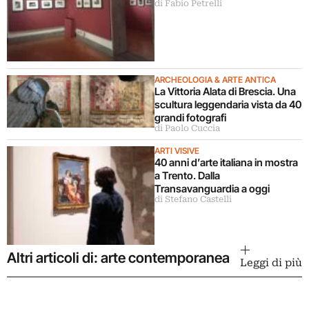
di Fabio Petrelli
mostra a Roma
ARCHEOLOGIA & ARTE ANTICA
La Vittoria Alata di Brescia. Una
scultura leggendaria vista da 40
grandi fotografi
di Paolo Cuccia
ARTI VISIVE
40 anni d’arte italiana in mostra
a Trento. Dalla
Transavanguardia a oggi
di Stefano Castelli
Altri articoli di: arte contemporanea
Leggi di più