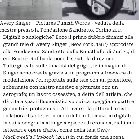
Avery Singer – Pictures Punish Words - veduta della
mostra presso la Fondazione Sandretto, Torino 2015
Digitali o analogiche? Ecco il primo dubbio dinanzi alle
grandi tele di
Avery Singer
(New York, 1987) approdate
alla Fondazione Sandretto dalla Kunsthalle di Zurigo, di
cui Beatrix Ruf ha da poco lasciato la direzione.
Tutte giocate sulle tonalità del grigio, le immagini di
Singer sono create grazie a un programma freeware di
modellazione 3d, riportate sulle tele con un proiettore,
schermate con nastro adesivo e pitturate con un
aerografo; un lavoro ossessivo, a detta dell’artista, che
dà vita a spazi illusionistici su cui campeggiano piatti e
geometrici protagonisti. Attraverso la pittura l’artista
rielabora il sintetico mondo delle informazioni digitali
la cui iconografia attinge a episodi di cronaca, richiami
letterari e opere d’arte, come nella tela
Gerty
MacDowell’s Playbook
(2014) in cui fonde una scena