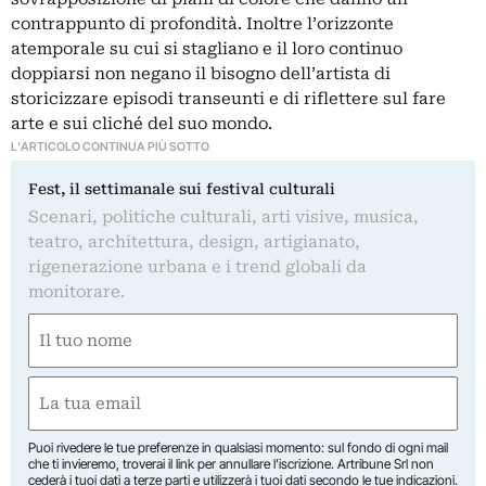
contrappunto di profondità. Inoltre l’orizzonte
atemporale su cui si stagliano e il loro continuo
doppiarsi non negano il bisogno dell’artista di
storicizzare episodi transeunti e di riflettere sul fare
arte e sui cliché del suo mondo.
L'ARTICOLO CONTINUA PIÙ SOTTO
Fest, il settimanale sui festival culturali
Scenari, politiche culturali, arti visive, musica,
teatro, architettura, design, artigianato,
rigenerazione urbana e i trend globali da
monitorare.
Nome
(Required)
First
Email
(Required)
Puoi rivedere le tue preferenze in qualsiasi momento: sul fondo di ogni mail
che ti invieremo, troverai il link per annullare l’iscrizione. Artribune Srl non
cederà i tuoi dati a terze parti e utilizzerà i tuoi dati secondo le tue indicazioni.