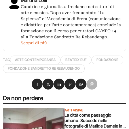
Martina Lolli
Curatrice e giornalista freelance nei settori di
arte e musica. Dopo aver frequentato “La
Sapienza” e l’Accademia di Brera (comunicazione
e didattica per l'arte contemporanea) conclude la
formazione con il corso per curatori CAMPO 14
alla Fondazione Sandretto Re Rebaudengo.…
Scopri di più
TAG
ARTE CONTEMPORANEA
BEATRIX RUF
FONDAZIONE
FONDAZIONE SANDRETTO RE REBAUDENGO
Condividi su Facebook
Condividi su X
Condividi su LinkedIn
Condividi su Pinterest
Condividi su WhatsApp
Condividi su Email
Da non perdere
ARTI VISIVE
La città come paesaggio
umano. Succede nelle
fotografie di Matilde Damele in