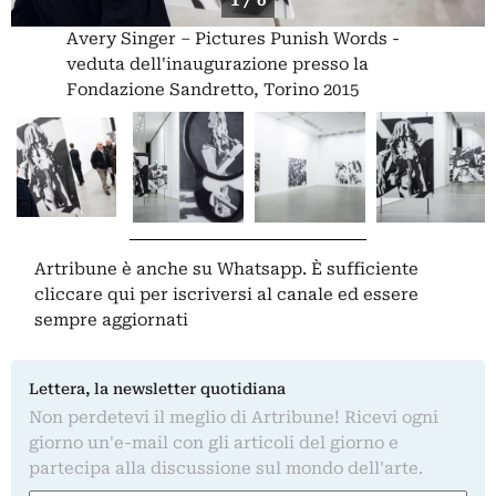
Avery Singer – Pictures Punish Words -
veduta dell'inaugurazione presso la
Fondazione Sandretto, Torino 2015
Artribune è anche su Whatsapp. È sufficiente
cliccare qui
per iscriversi al canale ed essere
sempre aggiornati
Lettera, la newsletter quotidiana
Non perdetevi il meglio di Artribune! Ricevi ogni
giorno un'e-mail con gli articoli del giorno e
partecipa alla discussione sul mondo dell'arte.