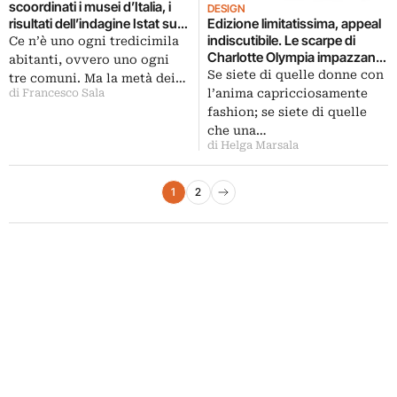
scoordinati i musei d’Italia, i
DESIGN
risultati dell’indagine Istat su
Edizione limitatissima, appeal
La Repubblica. E poi Luca
indiscutibile. Le scarpe di
Ce n’è uno ogni tredicimila
Beatrice sul “caso Vezzoli”,
Charlotte Olympia impazzano
abitanti, ovvero uno ogni
consigli per gli acquisti in
tra le signore trendy. E per la
Se siete di quelle donne con
tre comuni. Ma la metà dei…
ottica Art Basel Miami, i
serie che omaggia la pittura
l’anima capricciosamente
di Francesco Sala
disegni di David Lynch in
contemporanea è subito
fashion; se siete di quelle
mostra a Los Angeles…
boom
che una…
di Helga Marsala
Paginazione degli articoli
1
2
Pagina successiva