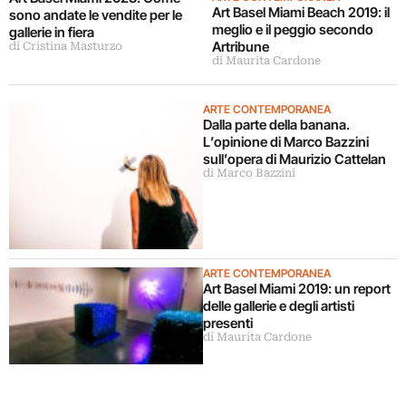
Art Basel Miami Beach 2019: il
sono andate le vendite per le
meglio e il peggio secondo
gallerie in fiera
Artribune
di Cristina Masturzo
di Maurita Cardone
ARTE CONTEMPORANEA
Dalla parte della banana.
L’opinione di Marco Bazzini
sull’opera di Maurizio Cattelan
di Marco Bazzini
ARTE CONTEMPORANEA
Art Basel Miami 2019: un report
delle gallerie e degli artisti
presenti
di Maurita Cardone