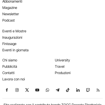
Abbonamenti
Magazine
Newsletter
Podcast
Eventi e Mostre
Inaugurazioni
Finissage
Eventi in giornata
Chi siamo
University
Pubblicità
Travel
Contatti
Produzioni
Lavora con noi
Seguici su Facebook
Seguici su Instagram
Seguici su X
Seguici su YouTube
Seguici su WhatsApp
Seguici su Telegram
Seguici su TikTok
Seguici su Link
Seguici su
Segui
Sito realizzato con il contributo bando TOCC Decreto Direttoriale