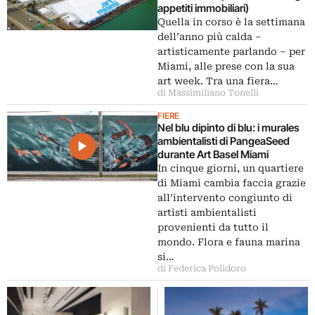
appetiti immobiliari)
Quella in corso è la settimana
dell’anno più calda –
artisticamente parlando – per
Miami, alle prese con la sua
art week. Tra una fiera…
di Massimiliano Tonelli
FIERE
Nel blu dipinto di blu: i murales
ambientalisti di PangeaSeed
durante Art Basel Miami
In cinque giorni, un quartiere
di Miami cambia faccia grazie
all’intervento congiunto di
artisti ambientalisti
provenienti da tutto il
mondo. Flora e fauna marina
si…
di Federica Polidoro