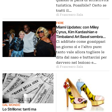
quando si parla di attrattività
turistica. Possibile? Certo se
tratti il…
di Francesco Sala
FIERE
Miami Updates: con Miley
Cyrus, Kim Kardashian e
Timbaland Art Basel sembra
MTV! Guida ai party hot, con
Ci additate come gossippari
foto da quello in onore di Baz
un giorno sì e l’altro pure:
Luhrmann
tanto vale allora togliere le
dita dal naso e buttarcisi per
davvero nel lezioso e…
di Francesco Sala
DAL MONDO
Lo Strillone: tanti ma