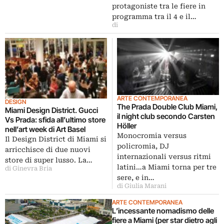
protagoniste tra le fiere in
programma tra il 4 e il…
di
ARTE CONTEMPORANEA
DESIGN
The Prada Double Club Miami,
Miami Design District. Gucci
il night club secondo Carsten
Vs Prada: sfida all’ultimo store
Höller
nell’art week di Art Basel
Monocromia versus
Il Design District di Miami si
policromia, DJ
arricchisce di due nuovi
internazionali versus ritmi
store di super lusso. La…
latini…a Miami torna per tre
di Ginevra Bria
sere, e in…
di Giulia Marani
ARTE CONTEMPORANEA
L’incessante nomadismo delle
fiere a Miami (per star dietro agli