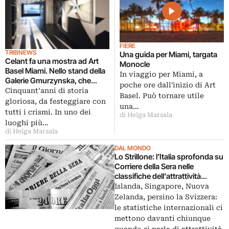
FIERE
TRIBNEWS
Una guida per Miami, targata
Celant fa una mostra ad Art
Monocle
Basel Miami. Nello stand della
In viaggio per Miami, a
Galerie Gmurzynska, che
poche ore dall'inizio di Art
compie 50 anni. In fiera, come
Cinquant’anni di storia
Basel. Può tornare utile
in un museo
gloriosa, da festeggiare con
una…
tutti i crismi. In uno dei
di Helga Marsala
luoghi più…
di Helga Marsala
DAL MONDO
Lo Strillone: l’Italia sprofonda su
Corriere della Sera nelle
classifiche dell’attrattività
turistica. E poi Maurizio
Islanda, Singapore, Nuova
Cattelan, Martino Gamper, Edi
Zelanda, persino la Svizzera:
Rama e ABO…
le statistiche internazionali ci
mettono davanti chiunque