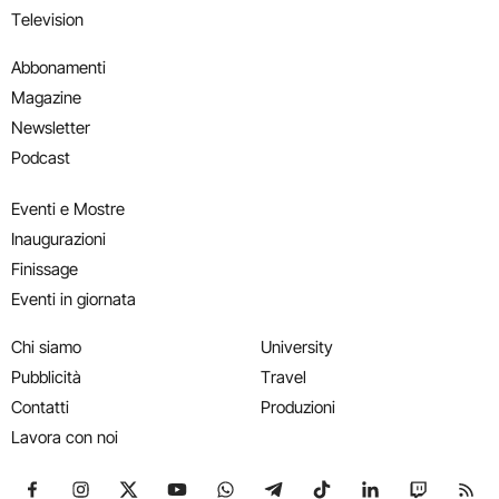
Television
Abbonamenti
Magazine
Newsletter
Podcast
Eventi e Mostre
Inaugurazioni
Finissage
Eventi in giornata
Chi siamo
University
Pubblicità
Travel
Contatti
Produzioni
Lavora con noi
Seguici su Facebook
Seguici su Instagram
Seguici su X
Seguici su YouTube
Seguici su WhatsApp
Seguici su Telegram
Seguici su TikTok
Seguici su Link
Seguici su
Segui