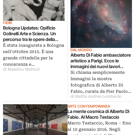
FIERE
Bologna Updates: Opificio
Golinelli Arte e Scienza. Un
percorso tra le opere della
Collezione Golinelli. E i video di
È stata inaugurata a Bologna
DAL MONDO
Camille Henrot per la prima
nell’ottobre 2015. È una
Alberto Di Fabio ambasciatore
volta in Italia
grande cittadella per la
artistico a Parigi. Ecco le
conoscenza e…
immagini dei nuovi lavori
di Massimo Mattioli
fotografici in mostra
Si chiama semplicemente
all’ambasciata italiana della
Immagini la mostra
capitale francese
fotografica di Alberto Di
Fabio, curata da Pier Paolo…
di Mattia Andres Lombardo
ARTE CONTEMPORANEA
La mente cosmica di Alberto Di
Fabio. Al Macro Testaccio
Macro Testaccio, Roma – fino
al 10 gennaio 2016. Negli