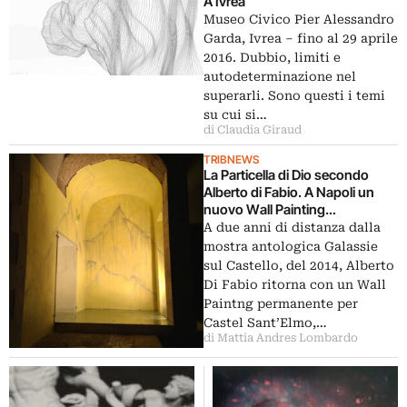
A Ivrea
Museo Civico Pier Alessandro
Garda, Ivrea – fino al 29 aprile
2016. Dubbio, limiti e
autodeterminazione nel
superarli. Sono questi i temi
su cui si…
di Claudia Giraud
TRIBNEWS
La Particella di Dio secondo
Alberto di Fabio. A Napoli un
nuovo Wall Painting
permanente dell’artista a Castel
A due anni di distanza dalla
Sant’Elmo: ecco le immagini
mostra antologica Galassie
sul Castello, del 2014, Alberto
Di Fabio ritorna con un Wall
Paintng permanente per
Castel Sant’Elmo,…
di Mattia Andres Lombardo