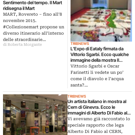
Sentimento del tempo. Il Mart
ridisegna il Mart
MART, Rovereto – fino all’8
novembre 2015.
#Collezionemart propone un
diverso itinerario all’interno
delle straordinarie…
TRIBNEWS
di Roberta Morgante
L’Expo di Eataly firmata da
Vittorio Sgarbi. Ecco qualche
immagine della mostra Il
tesoro d’Italia, allestita nel
Vittorio Sgarbi e Oscar
megapadiglione di Farinetti
Farinetti li vedete un po’
come il diavolo e l’acqua
santa?…
TRIBNEWS
Un artista italiano in mostra al
Cern di Ginevra. Ecco le
immagini di Alberto Di Fabio al
CERN: visioni parallele ispirate
Vi avevamo già raccontato lo
alle immagini catturate dal
speciale rapporto che lega
telescopio Hubble
Alberto Di Fabio al CERN,