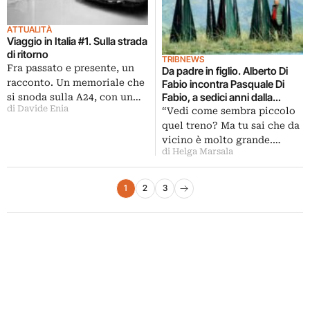
ATTUALITÀ
Viaggio in Italia #1. Sulla strada
di ritorno
TRIBNEWS
Fra passato e presente, un
Da padre in figlio. Alberto Di
racconto. Un memoriale che
Fabio incontra Pasquale Di
Fabio, a sedici anni dalla
si snoda sulla A24, con un…
di Davide Enia
scomparsa. Un dialogo
“Vedi come sembra piccolo
silenzioso, tra due artisti
quel treno? Ma tu sai che da
abruzzesi, ad Atri
vicino è molto grande.…
di Helga Marsala
Paginazione degli articoli
1
2
3
Pagina successiva