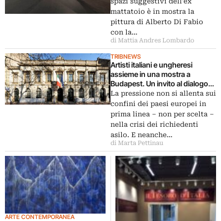
spazi suggestivi dell'ex
mattatoio è in mostra la
pittura di Alberto Di Fabio
con la…
di Mattia Andres Lombardo
TRIBNEWS
Artisti italiani e ungheresi
assieme in una mostra a
Budapest. Un invito al dialogo
tra due dei paesi in prima linea
La pressione non si allenta sui
nella crisi migranti. Oltre confini
confini dei paesi europei in
e malumori
prima linea – non per scelta –
nella crisi dei richiedenti
asilo. E neanche…
di Marta Pettinau
ARTE CONTEMPORANEA