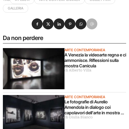
GALLERIA
Condividi su Facebook
Condividi su X
Condividi su LinkedIn
Condividi su Pinterest
Condividi su WhatsApp
Condividi su Email
Da non perdere
ARTE CONTEMPORANEA
A Venezia la videoarte regna e ci
ammonisce. Riflessioni sulla
mostra Canicula
di Alberto Villa
ARTE CONTEMPORANEA
Le fotografie di Aurelio
Amendola in dialogo coi
capolavori dell’arte in mostra a
di Giulia Bianco
Milano