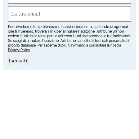
First
Email
(Required)
Puoi rivedere le tue preferenze in qualsiasi momento: sul fondo di ogni mail
che ti invieremo, troverai il link per annullare l’iscrizione. Artribune Srl non
cederà i tuoi dati a terze parti e utilizzerà i tuoi dati secondo le tue indicazioni.
Se scegli di annullare l’iscrizione, Artribune cancellerà i tuoi dati personali dal
proprio database. Per saperne di più, ti invitiamo a consultare la nostra
Privacy Policy
.
Iscriviti