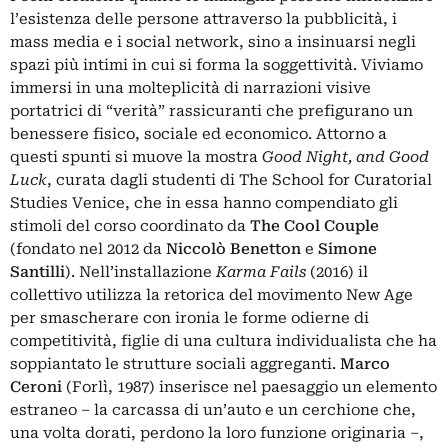
l’esistenza delle persone attraverso la pubblicità, i
mass media e i social network, sino a insinuarsi negli
spazi più intimi in cui si forma la soggettività. Viviamo
immersi in una molteplicità di narrazioni visive
portatrici di “verità” rassicuranti che prefigurano un
benessere fisico, sociale ed economico. Attorno a
questi spunti si muove la mostra
Good Night, and Good
Luck
, curata dagli studenti di The School for Curatorial
Studies Venice, che in essa hanno compendiato gli
stimoli del corso coordinato da
The Cool Couple
(fondato nel 2012 da
Niccolò Benetton
e
Simone
Santilli
). Nell’installazione
Karma Fails
(2016) il
collettivo utilizza la retorica del movimento New Age
per smascherare con ironia le forme odierne di
competitività, figlie di una cultura individualista che ha
soppiantato le strutture sociali aggreganti.
Marco
Ceroni
(Forlì, 1987) inserisce nel paesaggio un elemento
estraneo – la carcassa di un’auto e un cerchione che,
una volta dorati, perdono la loro funzione originaria –,