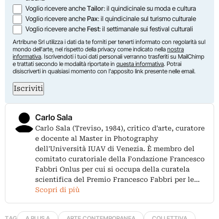
Voglio ricevere anche
Tailor
: il quindicinale su moda e cultura
Voglio ricevere anche
Pax
: il quindicinale sul turismo culturale
Voglio ricevere anche
Fest
: il settimanale sui festival culturali
Artribune Srl utilizza i dati da te forniti per tenerti informato con regolarità sul
mondo dell'arte, nel rispetto della privacy come indicato nella
nostra
informativa
. Iscrivendoti i tuoi dati personali verranno trasferiti su MailChimp
e trattati secondo le modalità riportate in
questa informativa
. Potrai
disiscriverti in qualsiasi momento con l'apposito link presente nelle email.
Iscriviti
Carlo Sala
Carlo Sala (Treviso, 1984), critico d'arte, curatore
e docente al Master in Photography
dell'Università IUAV di Venezia. È membro del
comitato curatoriale della Fondazione Francesco
Fabbri Onlus per cui si occupa della curatela
scientifica del Premio Francesco Fabbri per le…
Scopri di più
TAG
A PLUS A
ARTE CONTEMPORANEA
COLLETTIVA