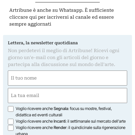
Artribune è anche su Whatsapp. È sufficiente
cliccare qui
per iscriversi al canale ed essere
sempre aggiornati
Lettera, la newsletter quotidiana
Non perdetevi il meglio di Artribune! Ricevi ogni
giorno un'e-mail con gli articoli del giorno e
partecipa alla discussione sul mondo dell'arte.
Nome
(Required)
First
Email
(Required)
Opzioni
Voglio ricevere anche
Segnala
: focus su mostre, festival,
didattica ed eventi culturali
Voglio ricevere anche
Incanti
: il settimanale sul mercato dell'arte
Voglio ricevere anche
Render
: il quindicinale sulla rigenerazione
urbana