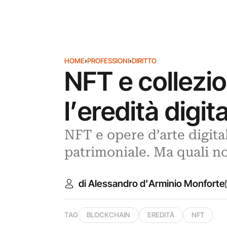
HOME
›
PROFESSIONI
›
DIRITTO
NFT e collezi
l’eredità digit
NFT e opere d’arte digital
patrimoniale. Ma quali n
di Alessandro d'Arminio Monforte
TAG
BLOCKCHAIN
EREDITÀ
NFT