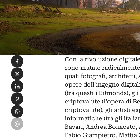
Condividi su Facebook
Con la rivoluzione digitale
sono mutate radicalmente e
Condividi su X
quali fotografi, architetti
Condividi su LinkedIn
opere dell’ingegno digitali
(tra questi i Bitmonds), gl
Condividi su Pinterest
criptovalute
(l’opera di
Be
Condividi su WhatsApp
criptovalute), gli artisti 
informatiche (tra gli italia
Condividi su Email
Bavari,
Andrea Bonaceto
,
Fabio Giampietro, Mattia