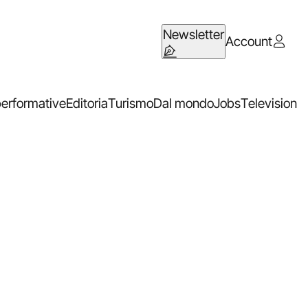
Newsletter
Account
performative
Editoria
Turismo
Dal mondo
Jobs
Television