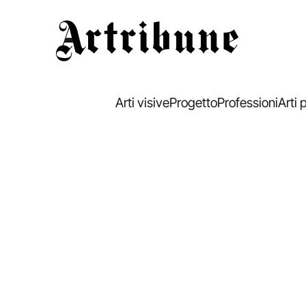
Artribune
Arti visive
Progetto
Professioni
Arti 