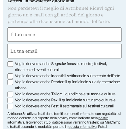
Lettera, la newsletter quotidiana
Non perdetevi il meglio di Artribune! Ricevi ogni
giorno un'e-mail con gli articoli del giorno e
partecipa alla discussione sul mondo dell'arte.
Nome
(Obbligatorio)
Nome
Email
(Obbligatorio)
Opzioni
Voglio ricevere anche
Segnala
: focus su mostre, festival,
didattica ed eventi culturali
Voglio ricevere anche
Incanti
: il settimanale sul mercato dell'arte
Voglio ricevere anche
Render
: il quindicinale sulla rigenerazione
urbana
Voglio ricevere anche
Tailor
: il quindicinale su moda e cultura
Voglio ricevere anche
Pax
: il quindicinale sul turismo culturale
Voglio ricevere anche
Fest
: il settimanale sui festival culturali
Artribune Srl utilizza i dati da te forniti per tenerti informato con regolarità sul
mondo dell'arte, nel rispetto della privacy come indicato nella
nostra
informativa
. Iscrivendoti i tuoi dati personali verranno trasferiti su MailChimp
e trattati secondo le modalità riportate in
questa informativa
. Potrai