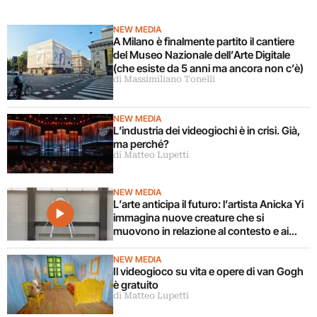
NEW MEDIA
A Milano è finalmente partito il cantiere
del Museo Nazionale dell’Arte Digitale
(che esiste da 5 anni ma ancora non c’è)
di Massimiliano Tonelli
NEW MEDIA
L’industria dei videogiochi è in crisi. Già,
ma perché?
di Matteo Lupetti
NEW MEDIA
L’arte anticipa il futuro: l’artista Anicka Yi
immagina nuove creature che si
muovono in relazione al contesto e ai
corpi circostanti
NEW MEDIA
Il videogioco su vita e opere di van Gogh
è gratuito
di Matteo Lupetti