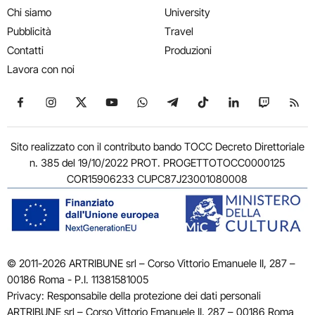
Chi siamo
University
Pubblicità
Travel
Contatti
Produzioni
Lavora con noi
Seguici su Facebook
Seguici su Instagram
Seguici su X
Seguici su YouTube
Seguici su WhatsApp
Seguici su Telegram
Seguici su TikTok
Seguici su Link
Seguici su
Segui
Sito realizzato con il contributo bando TOCC Decreto Direttoriale
n. 385 del 19/10/2022 PROT. PROGETTOTOCC0000125
COR15906233 CUPC87J23001080008
© 2011-2026 ARTRIBUNE srl – Corso Vittorio Emanuele II, 287 –
00186 Roma - P.I. 11381581005
Privacy: Responsabile della protezione dei dati personali
ARTRIBUNE srl – Corso Vittorio Emanuele II, 287 – 00186 Roma