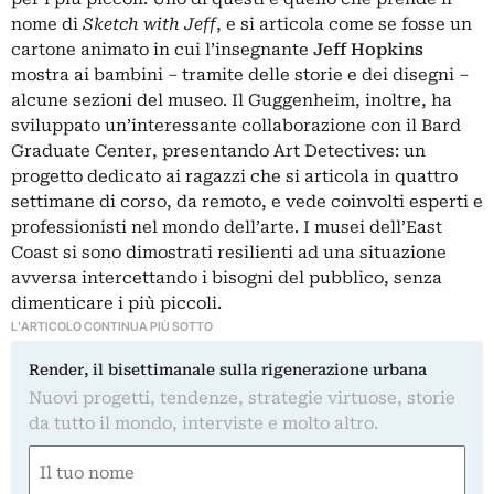
nome di
Sketch with Jeff
, e si articola come se fosse un
cartone animato in cui l’insegnante
Jeff Hopkins
mostra ai bambini – tramite delle storie e dei disegni –
alcune sezioni del museo. Il Guggenheim, inoltre, ha
sviluppato un’interessante collaborazione con il Bard
Graduate Center, presentando Art Detectives: un
progetto dedicato ai ragazzi che si articola in quattro
settimane di corso, da remoto, e vede coinvolti esperti e
professionisti nel mondo dell’arte. I musei dell’East
Coast si sono dimostrati resilienti ad una situazione
avversa intercettando i bisogni del pubblico, senza
dimenticare i più piccoli.
L'ARTICOLO CONTINUA PIÙ SOTTO
Render, il bisettimanale sulla rigenerazione urbana
Nuovi progetti, tendenze, strategie virtuose, storie
da tutto il mondo, interviste e molto altro.
Nome
(Obbligatorio)