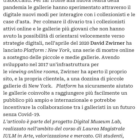
traboccanti. Per far fronte alla nuova realtà della
pandemia le gallerie hanno sperimentato attraverso il
digitale nuovi modi per interagire con i collezionisti e le
case d’asta. Per colmare il divario tra i collezionisti
attivi online e le gallerie più giovani che non hanno
avuto la possibilità di orientarsi velocemente verso
strategie digitali, nell’aprile del 2020
David Zwirner
ha
lanciato
Platform
: New York
, una serie di mostre online
a sostegno delle piccole e medie gallerie. Avendo
sviluppato nel 2017 un’infrastruttura per
le
viewing online rooms
, Zwirner ha aperto il proprio
sito, e la propria clientela, a una dozzina di piccole
gallerie di New York.
Platform
ha sicuramente aiutato
le gallerie coinvolte a raggiungere più facilmente un
pubblico più ampio e internazionale e potrebbe
incentivare la collaborazione tra i galleristi in un futuro
senza Covid-19.
L’articolo è parte del progetto
Digital Museum Lab,
realizzato nell’ambito del corso di
Laurea Magistrale
IULM in Arte, valorizzazione e mercato. Gli studenti,