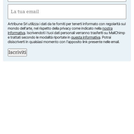
Nome
Email
(Obbligatorio)
Artribune Srl utilizza i dati da te forniti per tenerti informato con regolarità sul
mondo dell'arte, nel rispetto della privacy come indicato nella
nostra
informativa
. Iscrivendoti i tuoi dati personali verranno trasferiti su MailChimp
e trattati secondo le modalità riportate in
questa informativa
. Potrai
disiscriverti in qualsiasi momento con l'apposito link presente nelle email.
Iscriviti