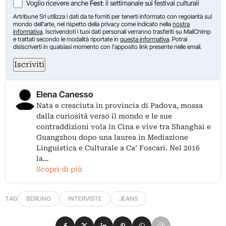
Voglio ricevere anche
Fest
: il settimanale sui festival culturali
Artribune Srl utilizza i dati da te forniti per tenerti informato con regolarità sul
mondo dell'arte, nel rispetto della privacy come indicato nella
nostra
informativa
. Iscrivendoti i tuoi dati personali verranno trasferiti su MailChimp
e trattati secondo le modalità riportate in
questa informativa
. Potrai
disiscriverti in qualsiasi momento con l'apposito link presente nelle email.
Iscriviti
Elena Canesso
Nata e cresciuta in provincia di Padova, mossa
dalla curiosità verso il mondo e le sue
contraddizioni vola in Cina e vive tra Shanghai e
Guangzhou dopo una laurea in Mediazione
Linguistica e Culturale a Ca’ Foscari. Nel 2016
la…
Scopri di più
TAG
BERLINO
INTERVISTE
JEANS
Condividi su Facebook
Condividi su X
Condividi su LinkedIn
Condividi su Pinterest
Condividi su WhatsApp
Condividi su Email