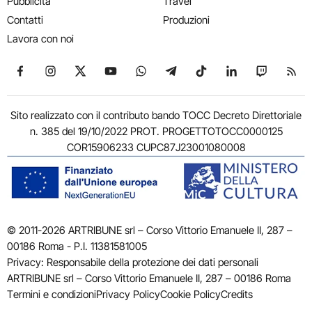
Pubblicità
Travel
Contatti
Produzioni
Lavora con noi
Seguici su Facebook
Seguici su Instagram
Seguici su X
Seguici su YouTube
Seguici su WhatsApp
Seguici su Telegram
Seguici su TikTok
Seguici su Link
Seguici su
Segui
Sito realizzato con il contributo bando TOCC Decreto Direttoriale
n. 385 del 19/10/2022 PROT. PROGETTOTOCC0000125
COR15906233 CUPC87J23001080008
© 2011-2026 ARTRIBUNE srl – Corso Vittorio Emanuele II, 287 –
00186 Roma - P.I. 11381581005
Privacy: Responsabile della protezione dei dati personali
ARTRIBUNE srl – Corso Vittorio Emanuele II, 287 – 00186 Roma
Termini e condizioni
Privacy Policy
Cookie Policy
Credits