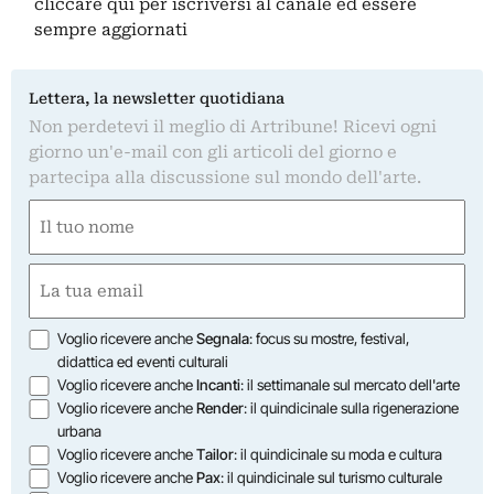
cliccare qui
per iscriversi al canale ed essere
sempre aggiornati
Lettera, la newsletter quotidiana
Non perdetevi il meglio di Artribune! Ricevi ogni
giorno un'e-mail con gli articoli del giorno e
partecipa alla discussione sul mondo dell'arte.
Nome
(Required)
First
Email
(Required)
Opzioni
Voglio ricevere anche
Segnala
: focus su mostre, festival,
didattica ed eventi culturali
Voglio ricevere anche
Incanti
: il settimanale sul mercato dell'arte
Voglio ricevere anche
Render
: il quindicinale sulla rigenerazione
urbana
Voglio ricevere anche
Tailor
: il quindicinale su moda e cultura
Voglio ricevere anche
Pax
: il quindicinale sul turismo culturale