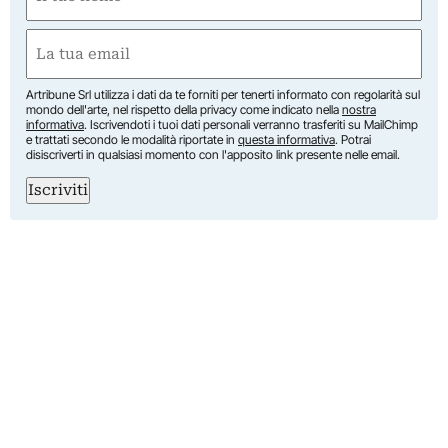
(Required)
First
Email
(Required)
Artribune Srl utilizza i dati da te forniti per tenerti informato con regolarità sul
mondo dell'arte, nel rispetto della privacy come indicato nella
nostra
informativa
. Iscrivendoti i tuoi dati personali verranno trasferiti su MailChimp
e trattati secondo le modalità riportate in
questa informativa
. Potrai
disiscriverti in qualsiasi momento con l'apposito link presente nelle email.
Iscriviti