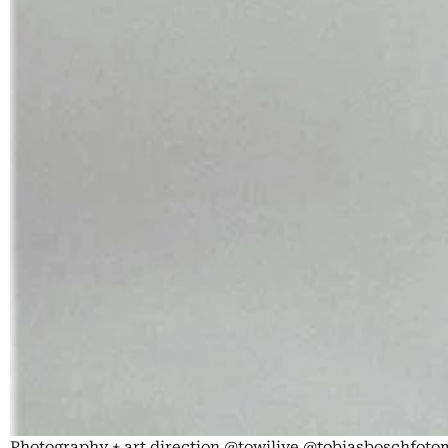
Photography + art direction @towilive @tobiasboschfo