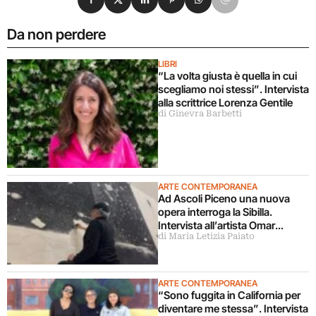
Da non perdere
LIBRI
“La volta giusta è quella in cui
scegliamo noi stessi”. Intervista
alla scrittrice Lorenza Gentile
di Ginevra Barbetti
ARTE CONTEMPORANEA
Ad Ascoli Piceno una nuova
opera interroga la Sibilla.
Intervista all’artista Omar
di Maria Letizia Paiato
Galliani
ARTE CONTEMPORANEA
“Sono fuggita in California per
diventare me stessa”. Intervista