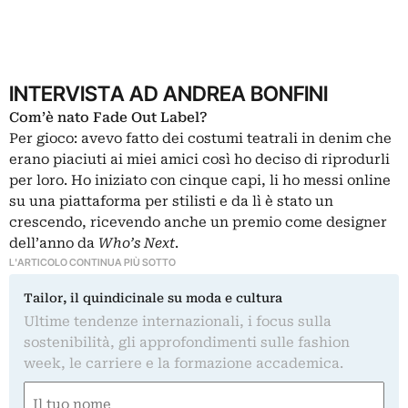
INTERVISTA AD ANDREA BONFINI
Com’è nato Fade Out Label?
Per gioco: avevo fatto dei costumi teatrali in denim che
erano piaciuti ai miei amici così ho deciso di riprodurli
per loro. Ho iniziato con cinque capi, li ho messi online
su una piattaforma per stilisti e da lì è stato un
crescendo, ricevendo anche un premio come designer
dell’anno da
Who’s Next
.
L'ARTICOLO CONTINUA PIÙ SOTTO
Tailor, il quindicinale su moda e cultura
Ultime tendenze internazionali, i focus sulla
sostenibilità, gli approfondimenti sulle fashion
week, le carriere e la formazione accademica.
Nome