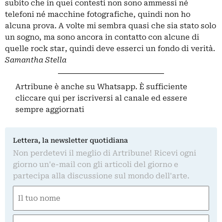
subito che in quei contesti non sono ammessi né
telefoni né macchine fotografiche, quindi non ho
alcuna prova. A volte mi sembra quasi che sia stato solo
un sogno, ma sono ancora in contatto con alcune di
quelle rock star, quindi deve esserci un fondo di verità.
Samantha Stella
Artribune è anche su Whatsapp. È sufficiente
cliccare qui
per iscriversi al canale ed essere
sempre aggiornati
Lettera, la newsletter quotidiana
Non perdetevi il meglio di Artribune! Ricevi ogni
giorno un'e-mail con gli articoli del giorno e
partecipa alla discussione sul mondo dell'arte.
Nome
(Obbligatorio)
Nome
Email