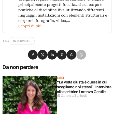
principalmente progetti focalizzati sul corpo e
pratiche di discipline live utilizzando differenti
linguaggi, installazioni con elementi strutturali e
corporei, fotografia, video,…
Scopri di più
TAG
INTERVISTE
Condividi su Facebook
Condividi su X
Condividi su LinkedIn
Condividi su Pinterest
Condividi su WhatsApp
Condividi su Email
Da non perdere
LIBRI
“La volta giusta è quella in cui
scegliamo noi stessi”. Intervista
alla scrittrice Lorenza Gentile
di Ginevra Barbetti