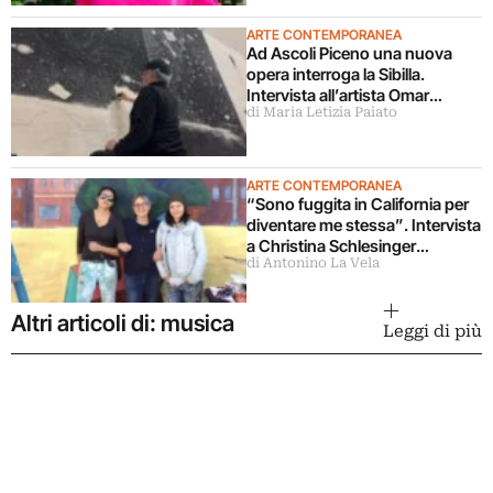
ARTE CONTEMPORANEA
Ad Ascoli Piceno una nuova
opera interroga la Sibilla.
Intervista all’artista Omar
di Maria Letizia Paiato
Galliani
ARTE CONTEMPORANEA
“Sono fuggita in California per
diventare me stessa”. Intervista
a Christina Schlesinger
di Antonino La Vela
delle Guerrilla Girls
Altri articoli di: musica
Leggi di più