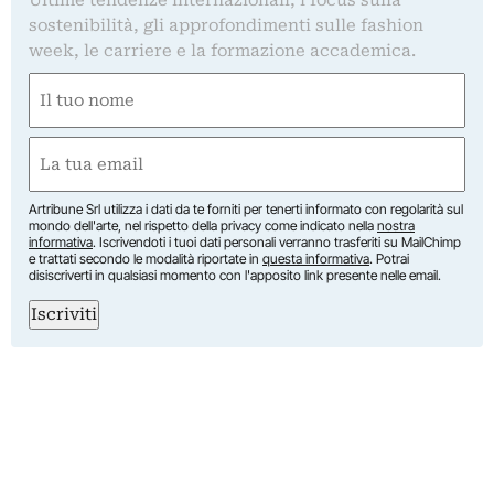
Ultime tendenze internazionali, i focus sulla
sostenibilità, gli approfondimenti sulle fashion
week, le carriere e la formazione accademica.
Nome
(Obbligatorio)
Nome
Email
(Obbligatorio)
Artribune Srl utilizza i dati da te forniti per tenerti informato con regolarità sul
mondo dell'arte, nel rispetto della privacy come indicato nella
nostra
informativa
. Iscrivendoti i tuoi dati personali verranno trasferiti su MailChimp
e trattati secondo le modalità riportate in
questa informativa
. Potrai
disiscriverti in qualsiasi momento con l'apposito link presente nelle email.
Iscriviti