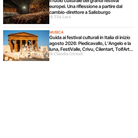
Il ruolo culturale dei grandi festival
europei. Una riflessione a partire dal
cambio-direttore a Salisburgo
di Tila Lara
MUSICA
Guida ai festival culturali in Italia di inizio
agosto 2026: Piedicavallo, L’Angelo e la
luna, FestiValle, Crivu, Cilentart, TolfArte,
di Claudia Giraud
Pietrasanta è Ceramica