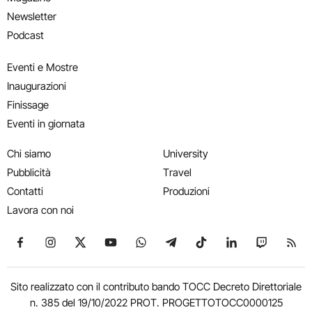
Newsletter
Podcast
Eventi e Mostre
Inaugurazioni
Finissage
Eventi in giornata
Chi siamo
University
Pubblicità
Travel
Contatti
Produzioni
Lavora con noi
Seguici su Facebook
Seguici su Instagram
Seguici su X
Seguici su YouTube
Seguici su WhatsApp
Seguici su Telegram
Seguici su TikTok
Seguici su Link
Seguici su
Segui
Sito realizzato con il contributo bando TOCC Decreto Direttoriale
n. 385 del 19/10/2022 PROT. PROGETTOTOCC0000125