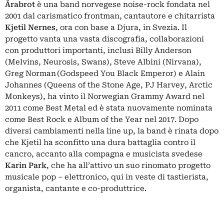
Årabrot
è una band norvegese noise-rock fondata nel
2001 dal carismatico frontman, cantautore e chitarrista
Kjetil Nernes
, ora con base a Djura, in Svezia. Il
progetto vanta una vasta discografia, collaborazioni
con produttori importanti, inclusi Billy Anderson
(Melvins, Neurosis, Swans), Steve Albini (Nirvana),
Greg Norman (Godspeed You Black Emperor) e Alain
Johannes (Queens of the Stone Age, PJ Harvey, Arctic
Monkeys), ha vinto il Norwegian Grammy Award nel
2011 come Best Metal ed è stata nuovamente nominata
come Best Rock e Album of the Year nel 2017. Dopo
diversi cambiamenti nella line up, la band è rinata dopo
che Kjetil ha sconfitto una dura battaglia contro il
cancro, accanto alla compagna e musicista svedese
Karin Park
, che ha all’attivo un suo rinomato progetto
musicale pop – elettronico, qui in veste di tastierista,
organista, cantante e co-produttrice.