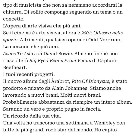
tipo di musicista che non sa nemmeno accordarsi la
chitarra. Di solito compongo seguendo un tema o un
concetto.
L’opera di arte visiva che più ami.
Se il cinema è arte visiva, allora è
2001: Odissea nello
spazio
. Altrimenti, qualsiasi opera di Odd Nerdrum.
La canzone che più ami.
Ashes To Ashes
di David Bowie. Almeno finché non
riascolterò
Big Eyed Beans From Venus
di Captain
Beefheart.
I tuoi recenti progetti.
Il nuovo album degli Årabrot,
Rite Of Dionysus
, è stato
prodotto e mixato da Alain Johannes. Stiamo anche
lavorando a nuovi brani. Molti nuovi brani.
Probabilmente abbastanza da riempire un intero album.
Saranno un vero e proprio pugno in faccia.
Un ricordo della tua vita.
Una volta ho trascorso una settimana a Wembley con
tutte le più grandi rock star del mondo. Ho capito