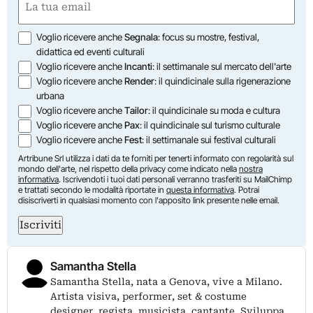
(Obbligatorio)
Opzioni
Voglio ricevere anche
Segnala
: focus su mostre, festival,
didattica ed eventi culturali
Voglio ricevere anche
Incanti
: il settimanale sul mercato dell'arte
Voglio ricevere anche
Render
: il quindicinale sulla rigenerazione
urbana
Voglio ricevere anche
Tailor
: il quindicinale su moda e cultura
Voglio ricevere anche
Pax
: il quindicinale sul turismo culturale
Voglio ricevere anche
Fest
: il settimanale sui festival culturali
Artribune Srl utilizza i dati da te forniti per tenerti informato con regolarità sul
mondo dell'arte, nel rispetto della privacy come indicato nella
nostra
informativa
. Iscrivendoti i tuoi dati personali verranno trasferiti su MailChimp
e trattati secondo le modalità riportate in
questa informativa
. Potrai
disiscriverti in qualsiasi momento con l'apposito link presente nelle email.
Iscriviti
Samantha Stella
Samantha Stella, nata a Genova, vive a Milano.
Artista visiva, performer, set & costume
designer, regista, musicista, cantante. Sviluppa