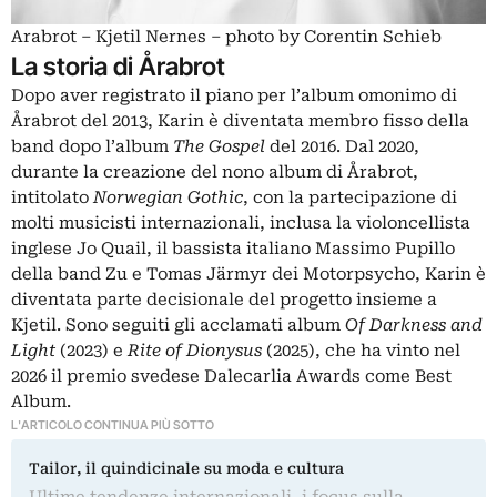
Arabrot – Kjetil Nernes – photo by Corentin Schieb
La storia di Årabrot
Dopo aver registrato il piano per l’album omonimo di
Årabrot del 2013, Karin è diventata membro fisso della
band dopo l’album
The Gospel
del 2016. Dal 2020,
durante la creazione del nono album di Årabrot,
intitolato
Norwegian Gothic
, con la partecipazione di
molti musicisti internazionali, inclusa la violoncellista
inglese Jo Quail, il bassista italiano Massimo Pupillo
della band Zu e Tomas Järmyr dei Motorpsycho, Karin è
diventata parte decisionale del progetto insieme a
Kjetil. Sono seguiti gli acclamati album
Of Darkness and
Light
(2023) e
Rite of Dionysus
(2025), che ha vinto nel
2026 il premio svedese Dalecarlia Awards come Best
Album.
L'ARTICOLO CONTINUA PIÙ SOTTO
Tailor, il quindicinale su moda e cultura