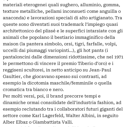
materiali eterogenei quali sughero, alluminio, gomma,
texture metalliche, pellami inconsueti come anguilla o
anaconda) e lavorazioni speciali di alto artigianato. Tra
queste sono diventati suoi trademark l’impiego quasi
architettonico del plissé e le superfici intarsiate con gli
animali che popolano il bestiario immaginifico della
maison (la pantera simbolo, orsi, tigri, farfalle, volpi,
uccelli dai piumaggi variopinti…), gli hot pants (i
pantaloncini dalle dimensioni ridottissime, che nel 1971
le permettono di vincere il premio Tiberio d’oro) e i
reggiseni scultorei, in netto anticipo su
Jean-Paul
Gaultier,
che giocavano spesso sui contrasti, ad
esempio la dicotomia maschile/femminile o quella
cromatica tra bianco e nero.
Per molti versi, poi, il brand precorre tempi e
dinamiche ormai consolidate dell’industria fashion, ad
esempio reclutando tra i collaboratori futuri giganti del
settore come
Karl Lagerfeld
, Walter Albini, in seguito
Alber Elbaz o Giambattista Valli.