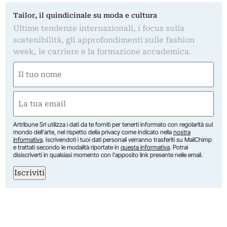
Tailor, il quindicinale su moda e cultura
Ultime tendenze internazionali, i focus sulla
sostenibilità, gli approfondimenti sulle fashion
week, le carriere e la formazione accademica.
Nome
(Required)
First
Email
(Required)
Artribune Srl utilizza i dati da te forniti per tenerti informato con regolarità sul
mondo dell'arte, nel rispetto della privacy come indicato nella
nostra
informativa
. Iscrivendoti i tuoi dati personali verranno trasferiti su MailChimp
e trattati secondo le modalità riportate in
questa informativa
. Potrai
disiscriverti in qualsiasi momento con l'apposito link presente nelle email.
Iscriviti