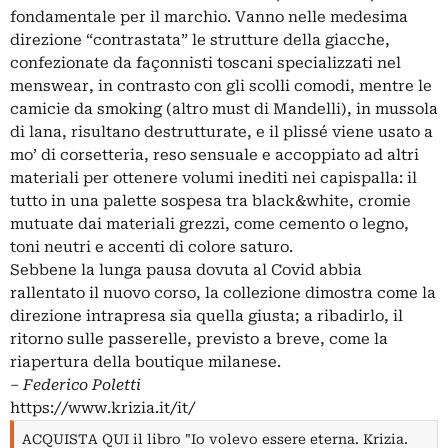
fondamentale per il marchio. Vanno nelle medesima
direzione “contrastata” le strutture della giacche,
confezionate da façonnisti toscani specializzati nel
menswear, in contrasto con gli scolli comodi, mentre le
camicie da smoking (altro must di Mandelli), in mussola
di lana, risultano destrutturate, e il plissé viene usato a
mo’ di corsetteria, reso sensuale e accoppiato ad altri
materiali per ottenere volumi inediti nei capispalla: il
tutto in una palette sospesa tra black&white, cromie
mutuate dai materiali grezzi, come cemento o legno,
toni neutri e accenti di colore saturo.
Sebbene la lunga pausa dovuta al Covid abbia
rallentato il nuovo corso, la collezione dimostra come la
direzione intrapresa sia quella giusta; a ribadirlo, il
ritorno sulle passerelle, previsto a breve, come la
riapertura della boutique milanese.
‒
Federico Poletti
https://www.krizia.it/it/
ACQUISTA QUI il libro "Io volevo essere eterna. Krizia.