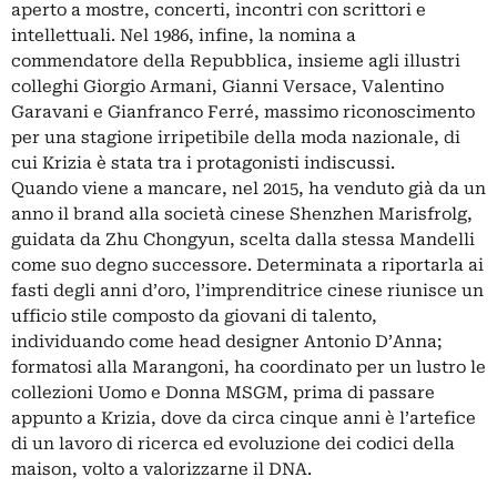
aperto a mostre, concerti, incontri con scrittori e
intellettuali. Nel 1986, infine, la nomina a
commendatore della Repubblica, insieme agli illustri
colleghi
Giorgio Armani
,
Gianni Versace
, Valentino
Garavani e Gianfranco Ferré, massimo riconoscimento
per una stagione irripetibile della moda nazionale, di
cui Krizia è stata tra i protagonisti indiscussi.
Quando viene a mancare, nel 2015, ha venduto già da un
anno il brand alla società cinese Shenzhen Marisfrolg,
guidata da
Zhu Chongyun
, scelta dalla stessa Mandelli
come suo degno successore. Determinata a riportarla ai
fasti degli anni d’oro, l’imprenditrice cinese riunisce un
ufficio stile composto da giovani di talento,
individuando come head designer Antonio D’Anna;
formatosi alla Marangoni, ha coordinato per un lustro le
collezioni Uomo e Donna MSGM, prima di passare
appunto a Krizia, dove da circa cinque anni è l’artefice
di un lavoro di ricerca ed evoluzione dei codici della
maison, volto a valorizzarne il DNA.