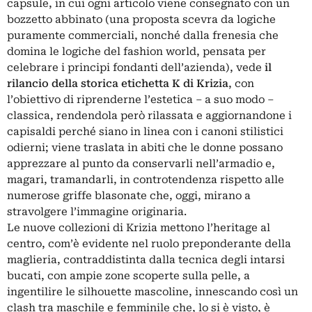
capsule, in cui ogni articolo viene consegnato con un
bozzetto abbinato (una proposta scevra da logiche
puramente commerciali, nonché dalla frenesia che
domina le logiche del fashion world, pensata per
celebrare i principi fondanti dell’azienda), vede
il
rilancio della storica etichetta K di Krizia
, con
l’obiettivo di riprenderne l’estetica ‒ a suo modo ‒
classica, rendendola però rilassata e aggiornandone i
capisaldi perché siano in linea con i canoni stilistici
odierni; viene traslata in abiti che le donne possano
apprezzare al punto da conservarli nell’armadio e,
magari, tramandarli, in controtendenza rispetto alle
numerose griffe blasonate che, oggi, mirano a
stravolgere l’immagine originaria.
Le nuove collezioni di Krizia mettono l’heritage al
centro, com’è evidente nel ruolo preponderante della
maglieria, contraddistinta dalla tecnica degli intarsi
bucati, con ampie zone scoperte sulla pelle, a
ingentilire le silhouette mascoline, innescando così un
clash tra maschile e femminile che, lo si è visto, è