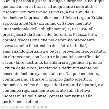
È lei in persona a girare in lungo e largo tra le boutique
per convincere i titolari ad acquistare i suoi abiti. I
riscontri non tardano ad arrivare, a tre anni dalla
fondazione la prima collezione ufficiale targata Krizia
approda al SAMIA (acronimo di Salone mercato
internazionale dell’abbigliamento) e, nel 1964, alla
prestigiosa Sala Bianca del fiorentino Palazzo Pitti,
cornice d’eccezione che nel decennio precedente
aveva sancito il battesimo del “fatto in Italia”,
ammaliando giornalisti e buyer, provenienti soprattutto
da oltreoceano, con l’estro e la qualità sopraffina del
savoir-faire nostrano. La sfilata si aggiudica il premio
Critica della Moda, lanciandola definitivamente nel
nascente fashion system italiano. Da quel momento,
continuerà ad affinare il proprio gusto eclettico,
fantasioso, colmo di suggestioni e spunti disparati, e al
contempo rigorosamente centrato sull’effettiva
indossabilità delle mise, pensate per vestire alla
perfezione le clienti.
L'ARTICOLO CONTINUA PIÙ SOTTO