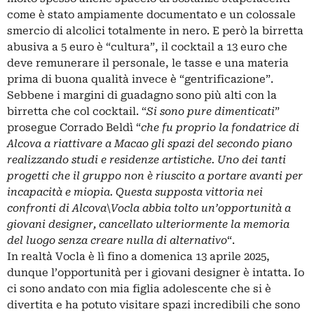
come è stato
ampiamente documentato
e un colossale
smercio di alcolici totalmente in nero. E però la birretta
abusiva a 5 euro è “cultura”, il cocktail a 13 euro che
deve remunerare il personale, le tasse e una materia
prima di buona qualità invece è “gentrificazione”.
Sebbene i margini di guadagno sono più alti con la
birretta che col cocktail. “
Si sono pure dimenticati
”
prosegue Corrado Beldì “
che fu proprio la fondatrice di
Alcova a riattivare a Macao gli spazi del secondo piano
realizzando studi e residenze artistiche. Uno dei tanti
progetti che il gruppo non è riuscito a portare avanti per
incapacità e miopia. Questa supposta vittoria nei
confronti di Alcova\Vocla abbia tolto un’opportunità a
giovani designer, cancellato ulteriormente la memoria
del luogo senza creare nulla di alternativo
“.
In realtà Vocla è lì fino a domenica 13 aprile 2025,
dunque l’opportunità per i giovani designer è intatta. Io
ci sono andato con mia figlia adolescente che si è
divertita e ha potuto visitare spazi incredibili che sono