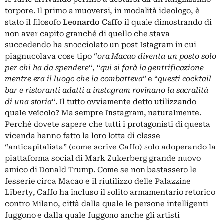
torpore. Il primo a muoversi, in modalità ideologo, è
stato il filosofo
Leonardo Caffo
il quale dimostrando di
non aver capito granché di quello che stava
succedendo ha snocciolato
un post Istagram
in cui
piagnucolava cose tipo “
ora Macao diventa un posto solo
per chi ha da spendere
“, “
qui si farà la gentrificazione
mentre era il luogo che la combatteva
” e “
questi cocktail
bar e ristoranti adatti a instagram rovinano la sacralità
di una storia
“. Il tutto ovviamente detto utilizzando
quale veicolo? Ma sempre Instagram, naturalmente.
Perché dovete sapere che tutti i protagonisti di questa
vicenda hanno fatto la loro lotta di classe
“anticapitalista” (come scrive Caffo) solo adoperando la
piattaforma social di Mark Zukerberg grande nuovo
amico di Donald Trump. Come se non bastassero le
fesserie circa Macao e il riutilizzo delle Palazzine
Liberty, Caffo ha incluso il solito armamentario retorico
contro Milano, città dalla quale le persone intelligenti
fuggono e dalla quale fuggono anche gli artisti