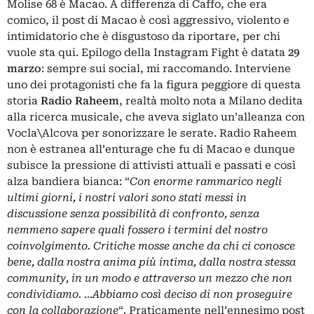
Molise 68 è Macao. A differenza di Caffo, che era
comico, il post di Macao è così aggressivo, violento e
intimidatorio che è disgustoso da riportare,
per chi
vuole sta qui
. Epilogo della Instagram Fight è datata
29
marzo
: sempre sui social, mi raccomando. Interviene
uno dei protagonisti che fa la figura peggiore di questa
storia
Radio Raheem
, realtà molto nota a Milano dedita
alla ricerca musicale, che aveva siglato un’alleanza con
Vocla\Alcova per sonorizzare le serate.
Radio Raheem
non è estranea all’enturage che fu di Macao e dunque
subisce la pressione di attivisti attuali e passati e così
alza bandiera bianca: “
Con enorme rammarico negli
ultimi giorni, i nostri valori sono stati messi in
discussione senza possibilità di confronto, senza
nemmeno sapere quali fossero i termini del nostro
coinvolgimento. Critiche mosse anche da chi ci conosce
bene, dalla nostra anima più intima, dalla nostra stessa
community, in un modo e attraverso un mezzo che non
condividiamo. …Abbiamo così deciso di non proseguire
con la collaborazione
“. Praticamente nell’ennesimo
post