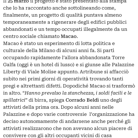
Il
25 marzo
il progetto è stato presentato alla stampa
che lo ha raccontato anche sottolineando
come,
finalmente, un progetto di qualità puntava almeno
temporaneamente a rigenerare degli edifici pubblici
abbandonati e un tempo occupati illegalmente da un
centro sociale chiamato
Macao
.
Macao è stato un esperimento di lotta politica e
culturale della Milano di alcuni anni fa. Si partì
occupando rapidamente l’allora abbandonata Torre
Galfa (oggi è un hotel di lusso) e si giunse alle Palazzine
Liberty di Viale Molise appunto.
Artribune si affacciò
subito nei primi giorni di operatività trovando tanti
pregi e altrettanti difetti.
Dopodiché Macao si trasformò
in altro. “
Hanno prevalso la stanchezza, i soldi facili e le
spillatrici
” di birra, spiega
Corrado Beldì
uno degli
attivisti della prima ora. Dopo alcuni anni nelle
Palazzine e dopo varie controversie l’organizzazione ha
deciso autonomamente di andarsene anche perché gli
attivisti realizzarono che non avevano alcun piacere di
convivere con gli altri occupanti vicini di casa