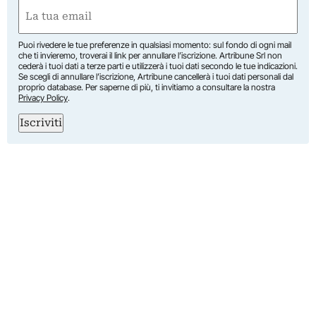
Nome
Email
(Obbligatorio)
Puoi rivedere le tue preferenze in qualsiasi momento: sul fondo di ogni mail
che ti invieremo, troverai il link per annullare l’iscrizione. Artribune Srl non
cederà i tuoi dati a terze parti e utilizzerà i tuoi dati secondo le tue indicazioni.
Se scegli di annullare l’iscrizione, Artribune cancellerà i tuoi dati personali dal
proprio database. Per saperne di più, ti invitiamo a consultare la nostra
Privacy Policy
.
Iscriviti