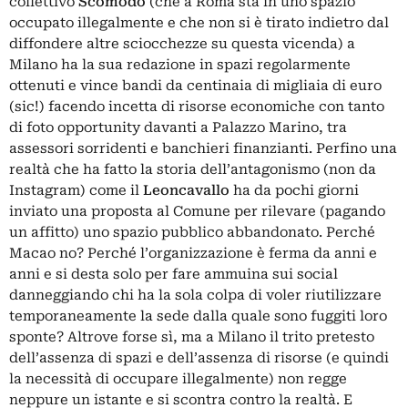
collettivo
Scomodo
(che a Roma sta in uno spazio
occupato illegalmente e che non si è tirato indietro dal
diffondere
altre sciocchezze
su questa vicenda) a
Milano ha la sua redazione in spazi regolarmente
ottenuti e vince bandi
da centinaia di migliaia di euro
(sic!) facendo incetta di risorse economiche con tanto
di
foto opportunity
davanti a Palazzo Marino, tra
assessori sorridenti e banchieri finanzianti. Perfino una
realtà che ha fatto la storia dell’antagonismo (non da
Instagram) come il
Leoncavallo
ha da pochi giorni
inviato
una proposta al Comune
per rilevare (pagando
un affitto) uno spazio pubblico abbandonato. Perché
Macao no? Perché l’organizzazione è ferma da anni e
anni e si desta solo per fare ammuina sui social
danneggiando chi ha la sola colpa di voler riutilizzare
temporaneamente la sede dalla quale sono fuggiti loro
sponte? Altrove forse sì, ma a Milano il trito pretesto
dell’assenza di spazi e dell’assenza di risorse (e quindi
la necessità di occupare illegalmente) non regge
neppure un istante e si scontra contro la realtà. E