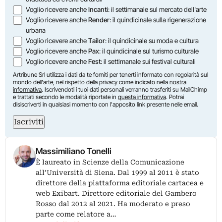
Voglio ricevere anche
Incanti
: il settimanale sul mercato dell'arte
Voglio ricevere anche
Render
: il quindicinale sulla rigenerazione
urbana
Voglio ricevere anche
Tailor
: il quindicinale su moda e cultura
Voglio ricevere anche
Pax
: il quindicinale sul turismo culturale
Voglio ricevere anche
Fest
: il settimanale sui festival culturali
Artribune Srl utilizza i dati da te forniti per tenerti informato con regolarità sul
mondo dell'arte, nel rispetto della privacy come indicato nella
nostra
informativa
. Iscrivendoti i tuoi dati personali verranno trasferiti su MailChimp
e trattati secondo le modalità riportate in
questa informativa
. Potrai
disiscriverti in qualsiasi momento con l'apposito link presente nelle email.
Iscriviti
Massimiliano Tonelli
È laureato in Scienze della Comunicazione
all’Università di Siena. Dal 1999 al 2011 è stato
direttore della piattaforma editoriale cartacea e
web Exibart. Direttore editoriale del Gambero
Rosso dal 2012 al 2021. Ha moderato e preso
parte come relatore a…