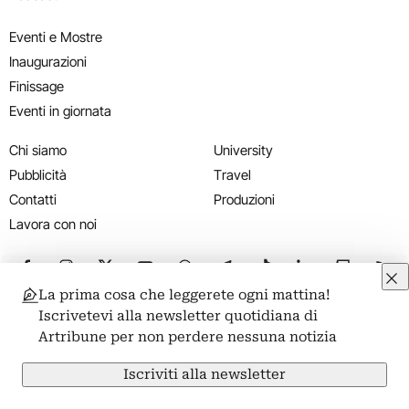
Eventi e Mostre
Inaugurazioni
Finissage
Eventi in giornata
Chi siamo
University
Pubblicità
Travel
Contatti
Produzioni
Lavora con noi
Seguici su Facebook
Seguici su Instagram
Seguici su X
Seguici su YouTube
Seguici su WhatsApp
Seguici su Telegram
Seguici su TikTok
Seguici su Link
Seguici su
Segui
La prima cosa che leggerete ogni mattina!
Iscrivetevi alla newsletter quotidiana di
Sito realizzato con il contributo bando TOCC Decreto Direttoriale
Artribune per non perdere nessuna notizia
n. 385 del 19/10/2022 PROT. PROGETTOTOCC0000125
COR15906233 CUPC87J23001080008
Iscriviti alla newsletter