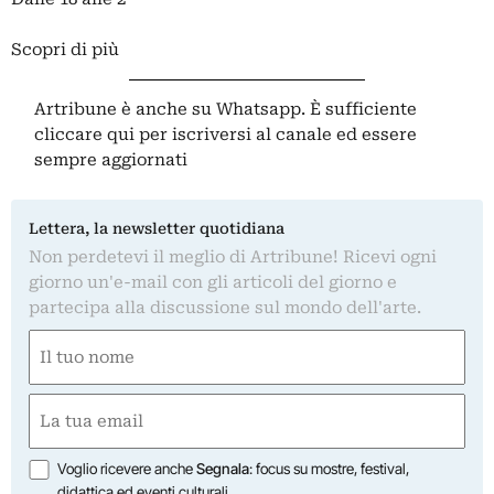
Scopri di più
Artribune è anche su Whatsapp. È sufficiente
cliccare qui
per iscriversi al canale ed essere
sempre aggiornati
Lettera, la newsletter quotidiana
Non perdetevi il meglio di Artribune! Ricevi ogni
giorno un'e-mail con gli articoli del giorno e
partecipa alla discussione sul mondo dell'arte.
Nome
(Obbligatorio)
Nome
Email
(Obbligatorio)
Opzioni
Voglio ricevere anche
Segnala
: focus su mostre, festival,
didattica ed eventi culturali