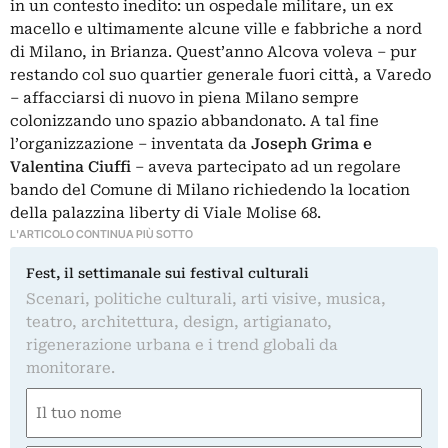
in un contesto inedito: un ospedale militare, un ex
macello e ultimamente alcune ville e fabbriche a nord
di Milano, in Brianza. Quest’anno Alcova voleva – pur
restando col suo quartier generale fuori città, a Varedo
– affacciarsi di nuovo in piena Milano sempre
colonizzando uno spazio abbandonato. A tal fine
l’organizzazione – inventata da
Joseph Grima e
Valentina Ciuffi
– aveva partecipato ad un regolare
bando del Comune di Milano richiedendo la location
della palazzina liberty di Viale Molise 68.
L'ARTICOLO CONTINUA PIÙ SOTTO
Fest, il settimanale sui festival culturali
Scenari, politiche culturali, arti visive, musica,
teatro, architettura, design, artigianato,
rigenerazione urbana e i trend globali da
monitorare.
Nome
(Obbligatorio)