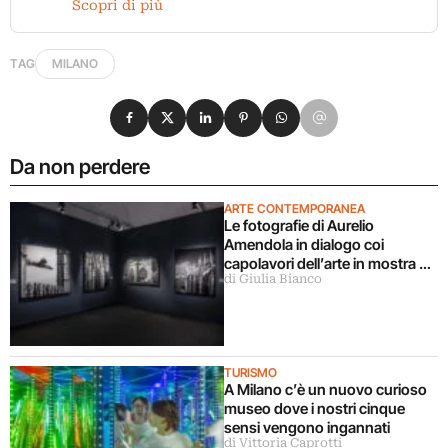
Scopri di più
TAG
MILANO
Condividi su Facebook
Condividi su X
Condividi su LinkedIn
Condividi su Pinterest
Condividi su WhatsApp
Condividi su Email
Da non perdere
ARTE CONTEMPORANEA
Le fotografie di Aurelio
Amendola in dialogo coi
capolavori dell’arte in mostra a
di Giulia Bianco
Milano
TURISMO
A Milano c’è un nuovo curioso
museo dove i nostri cinque
sensi vengono ingannati
di Vittoria Caprotti