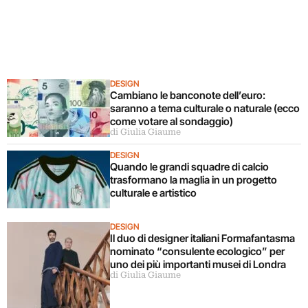
DESIGN
Cambiano le banconote dell’euro:
saranno a tema culturale o naturale (ecco
come votare al sondaggio)
di Giulia Giaume
DESIGN
Quando le grandi squadre di calcio
trasformano la maglia in un progetto
culturale e artistico
DESIGN
Il duo di designer italiani Formafantasma
nominato “consulente ecologico” per
uno dei più importanti musei di Londra
di Giulia Giaume