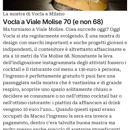
La mostra di Vocla a Milano
Vocla a Viale Molise 70 (e non 68)
Ma torniamo a Viale Molise. Cosa succede oggi? Oggi
Vocla
si sta regolarmente svolgendo. È una mostra di
design con marchi importanti e anche progetti giovani e
indipendenti, il contenitore è altrettanto affascinante e
sta a 10 metri da Via Molise 68. Nonostante la leva
dell’indignazione instagrammata degli attivisti fossero i
cocktail e il ristorante col menu a 130 euro a persona,
l’ingresso è perfettamente gratuito ti puoi fare una
passeggiata nella mostra che è vastissima e di grande
respiro, scoprire uno spazio solitamente chiuso e
decidere se consumare o no nell’ottimo cocktail bar o
nell’ottimo ristorante: i piattini da affiancare ai drink
vengono 10 euro l’uno… Quando questi spazi erano
occupati da Macao l’ingresso la sera era invece a
pagamento, dentro c’era talvolta buona musica ma
molto spesso anche spaccio di sostanze stupefacenti