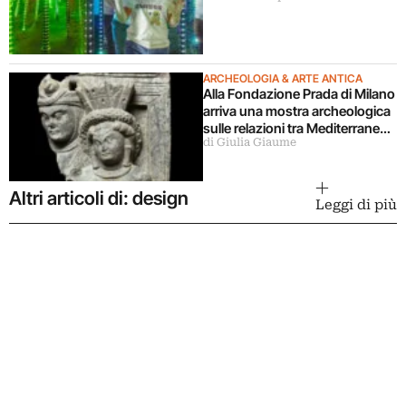
ARCHEOLOGIA & ARTE ANTICA
Alla Fondazione Prada di Milano
arriva una mostra archeologica
sulle relazioni tra Mediterraneo
di Giulia Giaume
e Asia
Altri articoli di: design
Leggi di più