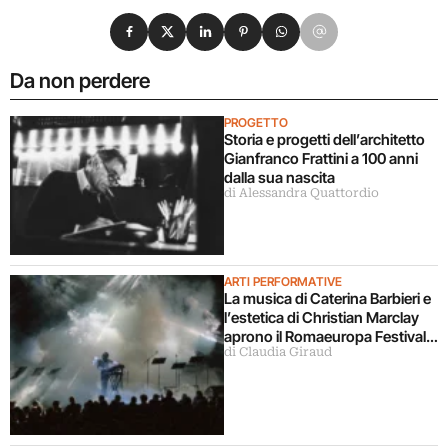
Condividi su Facebook
Condividi su X
Condividi su LinkedIn
Condividi su Pinterest
Condividi su WhatsApp
Condividi su Email
Da non perdere
PROGETTO
Storia e progetti dell’architetto
Gianfranco Frattini a 100 anni
dalla sua nascita
di Alessandra Quattordio
ARTI PERFORMATIVE
La musica di Caterina Barbieri e
l’estetica di Christian Marclay
aprono il Romaeuropa Festival
di Claudia Giraud
2026