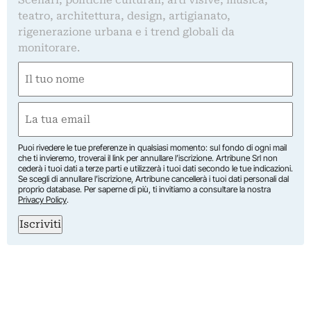
Scenari, politiche culturali, arti visive, musica,
teatro, architettura, design, artigianato,
rigenerazione urbana e i trend globali da
monitorare.
Nome
(Required)
First
Email
(Required)
Puoi rivedere le tue preferenze in qualsiasi momento: sul fondo di ogni mail
che ti invieremo, troverai il link per annullare l’iscrizione. Artribune Srl non
cederà i tuoi dati a terze parti e utilizzerà i tuoi dati secondo le tue indicazioni.
Se scegli di annullare l’iscrizione, Artribune cancellerà i tuoi dati personali dal
proprio database. Per saperne di più, ti invitiamo a consultare la nostra
Privacy Policy
.
Iscriviti