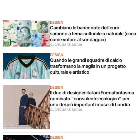
DESIGN
Cambiano le banconote dell’euro:
saranno a tema culturale o naturale (ecco
come votare al sondaggio)
di Giulia Giaume
DESIGN
Quando le grandi squadre di calcio
trasformano la maglia in un progetto
culturale e artistico
DESIGN
Il duo di designer italiani Formafantasma
nominato “consulente ecologico” per
uno dei più importanti musei di Londra
di Giulia Giaume
DESIGN