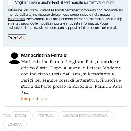
Voglio ricevere anche
Fest
: il settimanale sui festival culturali
Artribune Srl utilizza i dati da te forniti per tenerti informato con regolarità sul
mondo dell'arte, nel rispetto della privacy come indicato nella
nostra
informativa
. Iscrivendoti i tuoi dati personali verranno trasferiti su MailChimp
e trattati secondo le modalità riportate in
questa informativa
. Potrai
disiscriverti in qualsiasi momento con l'apposito link presente nelle email.
Iscriviti
Mariacristina Ferraioli
Mariacristina Ferraioli è giornalista, curatrice e
critico d’arte. Dopo la laurea in Lettere Moderne
con indirizzo Storia dell’Arte, si è trasferita a
Parigi per seguire corsi di letteratura, filosofia e
storia dell’arte presso la Sorbonne (Paris I e Paris
3).…
Scopri di più
TAG
DESIGN
FESTIVAL
LONDON DESIGN FESTIVAL
LONDRA