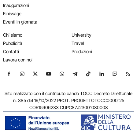
Inaugurazioni
Finissage
Eventi in giornata
Chi siamo
University
Pubblicità
Travel
Contatti
Produzioni
Lavora con noi
Seguici su Facebook
Seguici su Instagram
Seguici su X
Seguici su YouTube
Seguici su WhatsApp
Seguici su Telegram
Seguici su TikTok
Seguici su Link
Seguici su
Segui
Sito realizzato con il contributo bando TOCC Decreto Direttoriale
n. 385 del 19/10/2022 PROT. PROGETTOTOCC0000125
COR15906233 CUPC87J23001080008