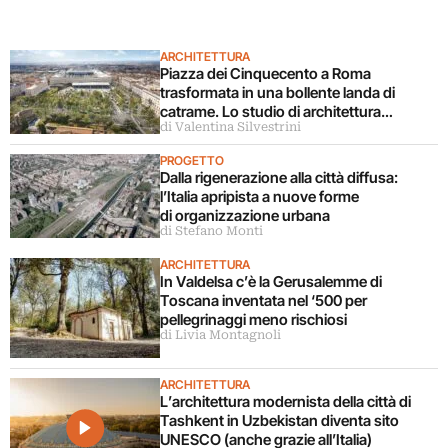
ARCHITETTURA
Piazza dei Cinquecento a Roma
trasformata in una bollente landa di
catrame. Lo studio di architettura
di Valentina Silvestrini
disconosce il progetto
PROGETTO
Dalla rigenerazione alla città diffusa:
l’Italia apripista a nuove forme
di organizzazione urbana
di Stefano Monti
ARCHITETTURA
In Valdelsa c’è la Gerusalemme di
Toscana inventata nel ‘500 per
pellegrinaggi meno rischiosi
di Livia Montagnoli
ARCHITETTURA
L’architettura modernista della città di
Tashkent in Uzbekistan diventa sito
UNESCO (anche grazie all’Italia)