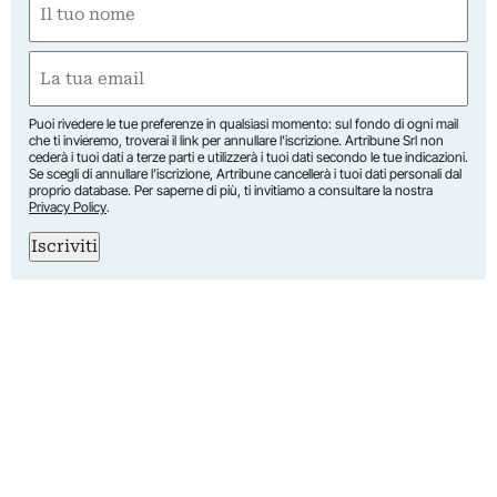
(Obbligatorio)
Nome
Email
(Obbligatorio)
Puoi rivedere le tue preferenze in qualsiasi momento: sul fondo di ogni mail
che ti invieremo, troverai il link per annullare l’iscrizione. Artribune Srl non
cederà i tuoi dati a terze parti e utilizzerà i tuoi dati secondo le tue indicazioni.
Se scegli di annullare l’iscrizione, Artribune cancellerà i tuoi dati personali dal
proprio database. Per saperne di più, ti invitiamo a consultare la nostra
Privacy Policy
.
Iscriviti