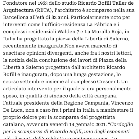
Fondatore nel 1963 dello studio
Ricardo Bofill Taller de
Arquitectura
(RBTA), l’architetto è scomparso nella sua
Barcellona all’età di 82 anni. Particolarmente noto per
interventi come l’ufficio-residenza La Fábrica e i
complessi residenziali Walden 7 e La Muralla Roja, in
Italia ha progettato la piazza della Libertà di Salerno,
recentemente inaugurata.Non aveva mancato di
suscitare opinioni divergenti, anche fra i nostri lettori,
la notizia della conclusione dei lavori di
Piazza della
Libertà a Salerno
progettata dall’architetto
Ricardo
Bofill
e inaugurata, dopo una lunga gestazione, lo
scorso settembre insieme al complesso Crescent. Un
articolato intervento per il quale si era personalmente
speso, in qualità di sindaco della città campana,
l’attuale presidente della Regione Campania, Vincenzo
De Luca, non a caso fra i primi in Italia a manifestare il
proprio dolore per la scomparsa del progettista
catalano, avvenuta venerdì 14 gennaio 2021. “
Cordoglio
per la scomparsa di Ricardo Bofill, uno degli esponenti
più rilevanti dell’architettura contemporanea. Lo