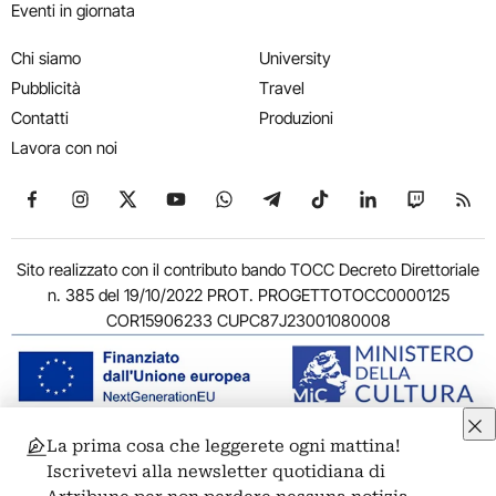
Eventi in giornata
Chi siamo
University
Pubblicità
Travel
Contatti
Produzioni
Lavora con noi
Seguici su Facebook
Seguici su Instagram
Seguici su X
Seguici su YouTube
Seguici su WhatsApp
Seguici su Telegram
Seguici su TikTok
Seguici su Link
Seguici su
Segui
Sito realizzato con il contributo bando TOCC Decreto Direttoriale
n. 385 del 19/10/2022 PROT. PROGETTOTOCC0000125
COR15906233 CUPC87J23001080008
La prima cosa che leggerete ogni mattina!
© 2011-2026 ARTRIBUNE srl – Corso Vittorio Emanuele II, 287 –
Iscrivetevi alla newsletter quotidiana di
00186 Roma - P.I. 11381581005