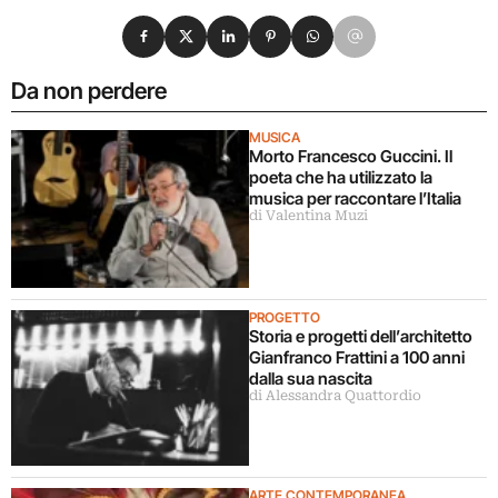
Condividi su Facebook
Condividi su X
Condividi su LinkedIn
Condividi su Pinterest
Condividi su WhatsApp
Condividi su Email
Da non perdere
MUSICA
Morto Francesco Guccini. Il
poeta che ha utilizzato la
musica per raccontare l’Italia
di Valentina Muzi
PROGETTO
Storia e progetti dell’architetto
Gianfranco Frattini a 100 anni
dalla sua nascita
di Alessandra Quattordio
ARTE CONTEMPORANEA