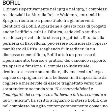
BOFILL
Ultimati rispettivamente nel 1973 e nel 1975, i complessi
residenziali La Muralla Roja e Walden 7, entrambi in
Spagna, rientrano a pieno titolo fra gli interventi
identitari di Bofill. Appartiene a questa rosa di progetti
anche l’edificio-cult La Fábrica, sede dello studio e
residenza privata dello stesso progettista. Situata alla
periferia di Barcellona, può essere considerata l’opera-
manifesto di RBTA: scegliendo di insediarsi in un
dismesso cementificio, Bofill attuò un processo di
ripensamento, teorico e pratico, del canonico rapporto
tra spazio e funzione. Il complesso industriale,
destinato a essere smantellato, diviene così un luogo
capace di sprigionare una bellezza fin lì impossibile da
cogliere e meritevole di essere traghettato verso una
sorprendente seconda vita. “
Le contraddizioni e
l’ambiguità del complesso alludevano intrinsecamente a
una rinascita
”, ha scritto a riguardo lo stesso Bofill, che
nel complesso ha agito contemporaneamente come uno