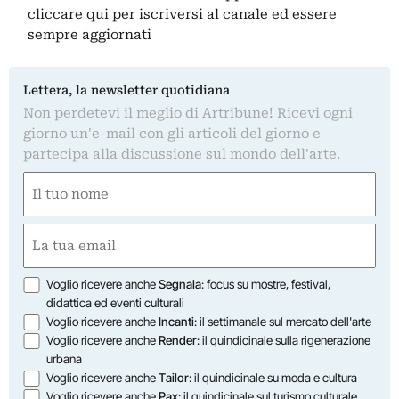
cliccare qui
per iscriversi al canale ed essere
sempre aggiornati
Lettera, la newsletter quotidiana
Non perdetevi il meglio di Artribune! Ricevi ogni
giorno un'e-mail con gli articoli del giorno e
partecipa alla discussione sul mondo dell'arte.
Nome
(Obbligatorio)
Nome
Email
(Obbligatorio)
Opzioni
Voglio ricevere anche
Segnala
: focus su mostre, festival,
didattica ed eventi culturali
Voglio ricevere anche
Incanti
: il settimanale sul mercato dell'arte
Voglio ricevere anche
Render
: il quindicinale sulla rigenerazione
urbana
Voglio ricevere anche
Tailor
: il quindicinale su moda e cultura
Voglio ricevere anche
Pax
: il quindicinale sul turismo culturale