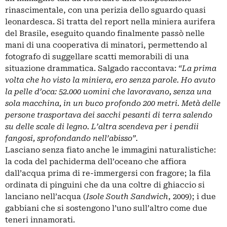
rinascimentale, con una perizia dello sguardo quasi
leonardesca. Si tratta del report nella miniera aurifera
del Brasile, eseguito quando finalmente passò nelle
mani di una cooperativa di minatori, permettendo al
fotografo di suggellare scatti memorabili di una
situazione drammatica. Salgado raccontava:
“La prima
volta che ho visto la miniera, ero senza parole. Ho avuto
la pelle d’oca: 52.000 uomini che lavoravano, senza una
sola macchina, in un buco profondo 200 metri. Metà delle
persone trasportava dei sacchi pesanti di terra salendo
su delle scale di legno. L’altra scendeva per i pendii
fangosi, sprofondando nell’abisso”.
Lasciano senza fiato anche le immagini naturalistiche:
la coda del pachiderma dell’oceano che affiora
dall’acqua prima di re-immergersi con fragore; la fila
ordinata di pinguini che da una coltre di ghiaccio si
lanciano nell’acqua (
Isole South Sandwich
, 2009); i due
gabbiani che si sostengono l’uno sull’altro come due
teneri innamorati.