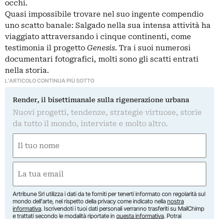
occhi.
Quasi impossibile trovare nel suo ingente compendio
uno scatto banale: Salgado nella sua intensa attività ha
viaggiato attraversando i cinque continenti, come
testimonia il progetto
Genesis
. Tra i suoi numerosi
documentari fotografici, molti sono gli scatti entrati
nella storia.
L'ARTICOLO CONTINUA PIÙ SOTTO
Render, il bisettimanale sulla rigenerazione urbana
Nuovi progetti, tendenze, strategie virtuose, storie
da tutto il mondo, interviste e molto altro.
Nome
(Required)
First
Email
(Required)
Artribune Srl utilizza i dati da te forniti per tenerti informato con regolarità sul
mondo dell'arte, nel rispetto della privacy come indicato nella
nostra
informativa
. Iscrivendoti i tuoi dati personali verranno trasferiti su MailChimp
e trattati secondo le modalità riportate in
questa informativa
. Potrai