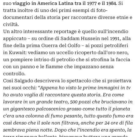
suo
viaggio in America Latina tra il 1977 e il 1984
. Si
tratta inoltre di uno dei primi esempi di foto-
documentari della storia per raccontare diverse etnie e
civiltà.
Un altro interessante reportage è quello sull’incendio
appiccato – su ordine di Saddam Hussein nel 1991, alla
fine della prima Guerra del Golfo – ai pozzi petroliferi
in Kuwait: vediamo un uccello ricoperto dall’oro nero,
un pompiere intriso di petrolio che si strofina la faccia
con un panno e le fiamme che impazzano senza
controllo.
Così Salgado descriveva lo spettacolo che si proiettava
nei suoi occhi:
“Appena ho visto le prime immagini in tv
ho avuto voglia di raccontare questa storia. Era come
lavorare in un grande teatro, 500 pozzi che bruciavano in
un gigantesco palcoscenico grosso come tutto il pianeta
c’era una colonna di fumo pesante, tutto questo fumo era
così denso che il sole non filtrava, anche per 24 ore di fila
sembrava piena notte. Dopo che l’incendio era spento, la