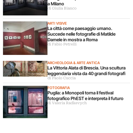
a Milano
di Giulia Bianco
ARTI VISIVE
La città come paesaggio umano.
Succede nelle fotografie di Matilde
Damele in mostra a Roma
di Fabio Petrelli
ARCHEOLOGIA & ARTE ANTICA
La Vittoria Alata di Brescia. Una scultura
leggendaria vista da 40 grandi fotografi
di Paolo Cuccia
FOTOGRAFIA
Puglia: a Monopoli torna il festival
fotografico PhEST e interpreta il futuro
di Valeria Radkevych