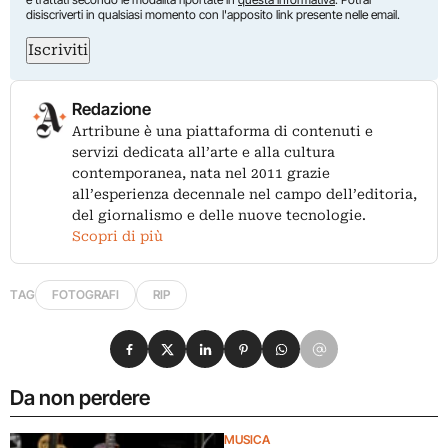
disiscriverti in qualsiasi momento con l'apposito link presente nelle email.
Iscriviti
Redazione
Artribune è una piattaforma di contenuti e
servizi dedicata all’arte e alla cultura
contemporanea, nata nel 2011 grazie
all’esperienza decennale nel campo dell’editoria,
del giornalismo e delle nuove tecnologie.
Scopri di più
TAG
FOTOGRAFI
RIP
Condividi su Facebook
Condividi su X
Condividi su LinkedIn
Condividi su Pinterest
Condividi su WhatsApp
Condividi su Email
Da non perdere
MUSICA