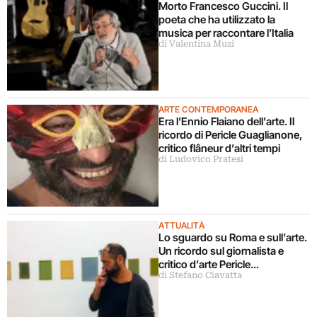
Morto Francesco Guccini. Il
poeta che ha utilizzato la
musica per raccontare l’Italia
di Valentina Muzi
ARTE CONTEMPORANEA
Era l’Ennio Flaiano dell’arte. Il
ricordo di Pericle Guaglianone,
critico flâneur d’altri tempi
di Ludovico Pratesi
ATTUALITÀ
Lo sguardo su Roma e sull’arte.
Un ricordo sul giornalista e
critico d’arte Pericle
di Stefano Ciavatta
Guaglianone