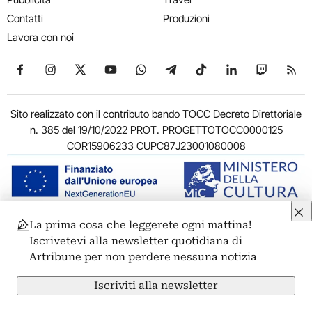
Contatti
Produzioni
Lavora con noi
Seguici su Facebook
Seguici su Instagram
Seguici su X
Seguici su YouTube
Seguici su WhatsApp
Seguici su Telegram
Seguici su TikTok
Seguici su Link
Seguici su
Segui
Sito realizzato con il contributo bando TOCC Decreto Direttoriale
n. 385 del 19/10/2022 PROT. PROGETTOTOCC0000125
COR15906233 CUPC87J23001080008
La prima cosa che leggerete ogni mattina!
© 2011-2026 ARTRIBUNE srl – Corso Vittorio Emanuele II, 287 –
Iscrivetevi alla newsletter quotidiana di
00186 Roma - P.I. 11381581005
Artribune per non perdere nessuna notizia
Privacy: Responsabile della protezione dei dati personali
ARTRIBUNE srl – Corso Vittorio Emanuele II, 287 – 00186 Roma
Iscriviti alla newsletter
Termini e condizioni
Privacy Policy
Cookie Policy
Credits