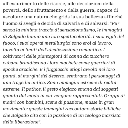
all’esaurimento delle risorse, alle desolazioni della
povertà, dello sfruttamento e della guerra, capace di
ascoltare una natura che grida la sua bellezza affinché
l’uomo si svegli e decida di salvarla e di salvarsi: “
Pur
senza la minima traccia di sensazionalismo, le immagini
di Salgado hanno una loro spettacolarità. I suoi vigili del
fuoco, i suoi operai metallurgici sono eroi al lavoro,
talvolta ai limiti dell’idealizzazione romantica. I
coltivatori delle piantagioni di canna da zucchero
cubane brandiscono i loro machete come guerrieri di
epoche arcaiche. E i fuggiaschi etiopi avvolti nei loro
panni, ai margini del deserto, sembrano i personaggi di
una tragedia antica. Sono immagini estreme di realtà
estreme. Il pathos, il gesto elegiaco emana dai soggetti
quanto dal modo in cui vengono rappresentati. Gruppi di
madri con bambini, scene di passione, masse in gran
movimento: queste immagini raccontano storie bibliche
che Salgado cita con la passione di un teologo marxista
della liberazione”.