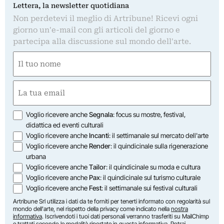
Lettera, la newsletter quotidiana
Non perdetevi il meglio di Artribune! Ricevi ogni
giorno un'e-mail con gli articoli del giorno e
partecipa alla discussione sul mondo dell'arte.
Nome
(Required)
First
Email
(Required)
Opzioni
Voglio ricevere anche
Segnala
: focus su mostre, festival,
didattica ed eventi culturali
Voglio ricevere anche
Incanti
: il settimanale sul mercato dell'arte
Voglio ricevere anche
Render
: il quindicinale sulla rigenerazione
urbana
Voglio ricevere anche
Tailor
: il quindicinale su moda e cultura
Voglio ricevere anche
Pax
: il quindicinale sul turismo culturale
Voglio ricevere anche
Fest
: il settimanale sui festival culturali
Artribune Srl utilizza i dati da te forniti per tenerti informato con regolarità sul
mondo dell'arte, nel rispetto della privacy come indicato nella
nostra
informativa
. Iscrivendoti i tuoi dati personali verranno trasferiti su MailChimp
e trattati secondo le modalità riportate in
questa informativa
. Potrai