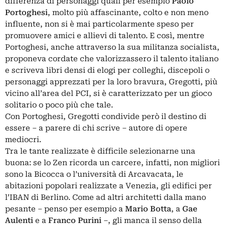
differenza di personaggi quali per esempio
Paolo
Portoghesi
, molto più affascinante, colto e non meno
influente, non si è mai particolarmente speso per
promuovere amici e allievi di talento. E così, mentre
Portoghesi, anche attraverso la sua militanza socialista,
proponeva cordate che valorizzassero il talento italiano
e scriveva libri densi di elogi per colleghi, discepoli o
personaggi apprezzati per la loro bravura, Gregotti, più
vicino all’area del PCI, si è caratterizzato per un gioco
solitario o poco più che tale.
Con Portoghesi, Gregotti condivide però il destino di
essere – a parere di chi scrive – autore di opere
mediocri.
Tra le tante realizzate è difficile selezionarne una
buona: se lo Zen ricorda un carcere, infatti, non migliori
sono la Bicocca o l’università di Arcavacata, le
abitazioni popolari realizzate a Venezia, gli edifici per
l’IBAN di Berlino. Come ad altri architetti dalla mano
pesante – penso per esempio a
Mario Botta
, a
Gae
Aulenti
e a
Franco Purini
–, gli manca il senso della