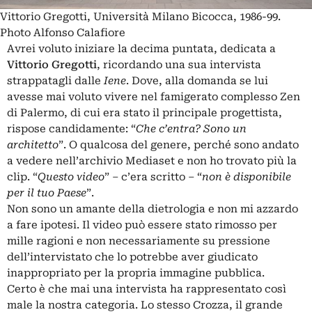
Vittorio Gregotti, Università Milano Bicocca, 1986-99.
Photo Alfonso Calafiore
Avrei voluto iniziare la decima puntata, dedicata a
Vittorio Gregotti
, ricordando una sua intervista
strappatagli dalle
Iene
. Dove, alla domanda se lui
avesse mai voluto vivere nel famigerato complesso Zen
di Palermo, di cui era stato il principale progettista,
rispose candidamente: “
Che c’entra? Sono un
architetto
”. O qualcosa del genere, perché sono andato
a vedere nell’archivio Mediaset e non ho trovato più la
clip. “
Questo video
” – c’era scritto – “
non è disponibile
per il tuo Paese
”.
Non sono un amante della dietrologia e non mi azzardo
a fare ipotesi. Il video può essere stato rimosso per
mille ragioni e non necessariamente su pressione
dell’intervistato che lo potrebbe aver giudicato
inappropriato per la propria immagine pubblica.
Certo è che mai una intervista ha rappresentato così
male la nostra categoria. Lo stesso Crozza, il grande