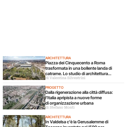
ARCHITETTURA
Piazza dei Cinquecento a Roma
trasformata in una bollente landa di
catrame. Lo studio di architettura
di Valentina Silvestrini
disconosce il progetto
PROGETTO
Dalla rigenerazione alla città diffusa:
l’Italia apripista a nuove forme
di organizzazione urbana
di Stefano Monti
ARCHITETTURA
In Valdelsa c’è la Gerusalemme di