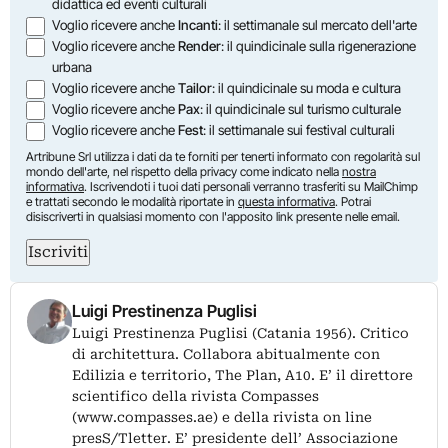
didattica ed eventi culturali
Voglio ricevere anche
Incanti
: il settimanale sul mercato dell'arte
Voglio ricevere anche
Render
: il quindicinale sulla rigenerazione
urbana
Voglio ricevere anche
Tailor
: il quindicinale su moda e cultura
Voglio ricevere anche
Pax
: il quindicinale sul turismo culturale
Voglio ricevere anche
Fest
: il settimanale sui festival culturali
Artribune Srl utilizza i dati da te forniti per tenerti informato con regolarità sul
mondo dell'arte, nel rispetto della privacy come indicato nella
nostra
informativa
. Iscrivendoti i tuoi dati personali verranno trasferiti su MailChimp
e trattati secondo le modalità riportate in
questa informativa
. Potrai
disiscriverti in qualsiasi momento con l'apposito link presente nelle email.
Iscriviti
Luigi Prestinenza Puglisi
Luigi Prestinenza Puglisi (Catania 1956). Critico
di architettura. Collabora abitualmente con
Edilizia e territorio, The Plan, A10. E’ il direttore
scientifico della rivista Compasses
(www.compasses.ae) e della rivista on line
presS/Tletter. E’ presidente dell’ Associazione