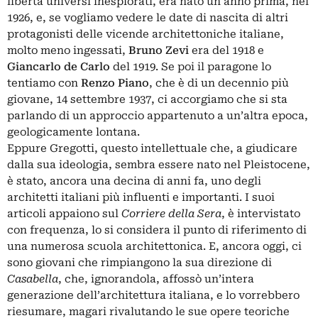
libertà universi inesplorati, era nato un anno prima, nel
1926, e, se vogliamo vedere le date di nascita di altri
protagonisti delle vicende architettoniche italiane,
molto meno ingessati,
Bruno Zevi
era del 1918 e
Giancarlo de Carlo
del 1919. Se poi il paragone lo
tentiamo con
Renzo Piano
, che è di un decennio più
giovane, 14 settembre 1937, ci accorgiamo che si sta
parlando di un approccio appartenuto a un’altra epoca,
geologicamente lontana.
Eppure Gregotti, questo intellettuale che, a giudicare
dalla sua ideologia, sembra essere nato nel Pleistocene,
è stato, ancora una decina di anni fa, uno degli
architetti italiani più influenti e importanti. I suoi
articoli appaiono sul
Corriere della Sera
, è intervistato
con frequenza, lo si considera il punto di riferimento di
una numerosa scuola architettonica. E, ancora oggi, ci
sono giovani che rimpiangono la sua direzione di
Casabella
, che, ignorandola, affossò un’intera
generazione dell’architettura italiana, e lo vorrebbero
riesumare, magari rivalutando le sue opere teoriche