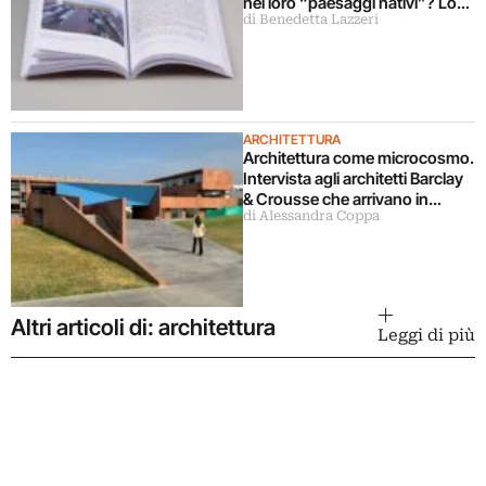
nei loro “paesaggi nativi”? Lo
di Benedetta Lazzeri
svela un libro
ARCHITETTURA
Architettura come microcosmo.
Intervista agli architetti Barclay
& Crousse che arrivano in
di Alessandra Coppa
mostra a Milano
Altri articoli di: architettura
Leggi di più