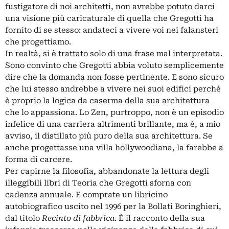
fustigatore di noi architetti, non avrebbe potuto darci
una visione più caricaturale di quella che Gregotti ha
fornito di se stesso: andateci a vivere voi nei falansteri
che progettiamo.
In realtà, si è trattato solo di una frase mal interpretata.
Sono convinto che Gregotti abbia voluto semplicemente
dire che la domanda non fosse pertinente. E sono sicuro
che lui stesso andrebbe a vivere nei suoi edifici perché
è proprio la logica da caserma della sua architettura
che lo appassiona. Lo Zen, purtroppo, non è un episodio
infelice di una carriera altrimenti brillante, ma è, a mio
avviso, il distillato più puro della sua architettura. Se
anche progettasse una villa hollywoodiana, la farebbe a
forma di carcere.
Per capirne la filosofia, abbandonate la lettura degli
illeggibili libri di Teoria che Gregotti sforna con
cadenza annuale. E comprate un libricino
autobiografico uscito nel 1996 per la Bollati Boringhieri,
dal titolo
Recinto di fabbrica
. È il racconto della sua