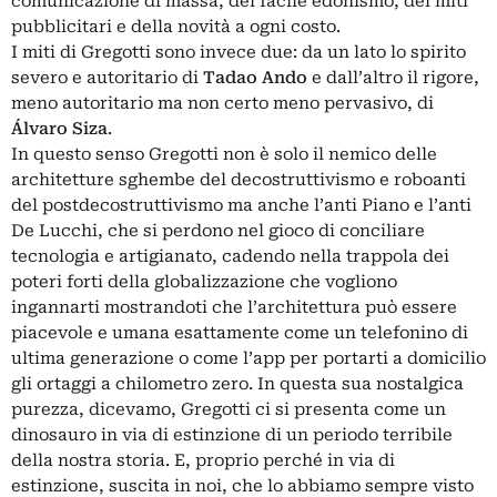
comunicazione di massa, del facile edonismo, dei miti
pubblicitari e della novità a ogni costo.
I miti di Gregotti sono invece due: da un lato lo spirito
severo e autoritario di
Tadao Ando
e dall’altro il rigore,
meno autoritario ma non certo meno pervasivo, di
Álvaro Siza
.
In questo senso Gregotti non è solo il nemico delle
architetture sghembe del decostruttivismo e roboanti
del postdecostruttivismo ma anche l’anti Piano e l’anti
De Lucchi, che si perdono nel gioco di conciliare
tecnologia e artigianato, cadendo nella trappola dei
poteri forti della globalizzazione che vogliono
ingannarti mostrandoti che l’architettura può essere
piacevole e umana esattamente come un telefonino di
ultima generazione o come l’app per portarti a domicilio
gli ortaggi a chilometro zero. In questa sua nostalgica
purezza, dicevamo, Gregotti ci si presenta come un
dinosauro in via di estinzione di un periodo terribile
della nostra storia. E, proprio perché in via di
estinzione, suscita in noi, che lo abbiamo sempre visto