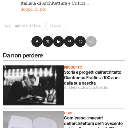
Italiana di Architettura e Critica…
Scopri di più
TAG
ARCHITETTURA
ITALIA
Condividi su Facebook
Condividi su X
Condividi su LinkedIn
Condividi su Pinterest
Condividi su WhatsApp
Condividi su Email
Da non perdere
PROGETTO
Storia e progetti dell’architetto
Gianfranco Frattini a 100 anni
dalla sua nascita
di Alessandra Quattordio
LIBRI
Com’erano i maestri
dell’architettura del Novecento