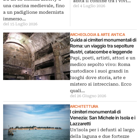
abita il confine tra i vivi…
una cascina medievale, fino
del 4 Luglio 2026
a un padiglione modernista
immerso…
del 15 Luglio 2026
ARCHEOLOGIA & ARTE ANTICA
Guida ai cimiteri monumentali di
Roma: un viaggio tra sepolture
illustri, catacombe e leggende
Papi, poeti, artisti, attori e un
medico sepolto vivo: Roma
custodisce i suoi grandi in
luoghi dove storia, arte e
mistero si intrecciano. Ecco
quali…
del 26 Giugno 2026
ARCHITETTURA
I cimiteri monumentali di
Venezia: San Michele in Isola e i
Lazzaretti
Un'isola per i defunti al largo
della laguna e due fortezze