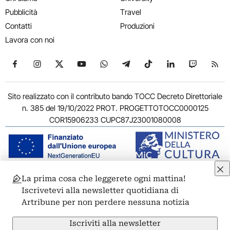
Pubblicità
Travel
Contatti
Produzioni
Lavora con noi
Seguici su Facebook
Seguici su Instagram
Seguici su X
Seguici su YouTube
Seguici su WhatsApp
Seguici su Telegram
Seguici su TikTok
Seguici su Link
Seguici su
Segui
Sito realizzato con il contributo bando TOCC Decreto Direttoriale
n. 385 del 19/10/2022 PROT. PROGETTOTOCC0000125
COR15906233 CUPC87J23001080008
La prima cosa che leggerete ogni mattina!
© 2011-2026 ARTRIBUNE srl – Corso Vittorio Emanuele II, 287 –
Iscrivetevi alla newsletter quotidiana di
00186 Roma - P.I. 11381581005
Artribune per non perdere nessuna notizia
Privacy: Responsabile della protezione dei dati personali
ARTRIBUNE srl – Corso Vittorio Emanuele II, 287 – 00186 Roma
Iscriviti alla newsletter
Termini e condizioni
Privacy Policy
Cookie Policy
Credits