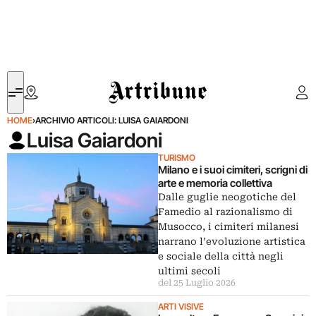
Artribune
HOME
›
ARCHIVIO ARTICOLI: LUISA GAIARDONI
Luisa Gaiardoni
TURISMO
Milano e i suoi cimiteri, scrigni di
arte e memoria collettiva
Dalle guglie neogotiche del
Famedio al razionalismo di
Musocco, i cimiteri milanesi
narrano l’evoluzione artistica
e sociale della città negli
ultimi secoli
del 25 Luglio 2026
ARTI VISIVE