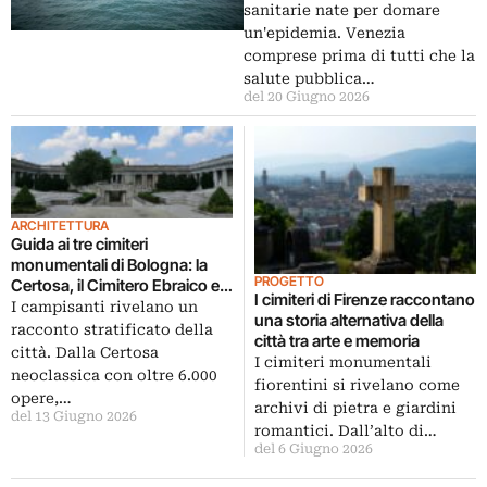
sanitarie nate per domare
un'epidemia. Venezia
comprese prima di tutti che la
salute pubblica…
del 20 Giugno 2026
ARCHITETTURA
Guida ai tre cimiteri
monumentali di Bologna: la
PROGETTO
Certosa, il Cimitero Ebraico e il
I cimiteri di Firenze raccontano
Polacco
I campisanti rivelano un
una storia alternativa della
racconto stratificato della
città tra arte e memoria
città. Dalla Certosa
I cimiteri monumentali
neoclassica con oltre 6.000
fiorentini si rivelano come
opere,…
archivi di pietra e giardini
del 13 Giugno 2026
romantici. Dall’alto di…
del 6 Giugno 2026