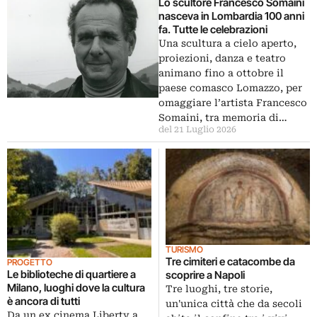
Lo scultore Francesco Somaini
nasceva in Lombardia 100 anni
fa. Tutte le celebrazioni
Una scultura a cielo aperto,
proiezioni, danza e teatro
animano fino a ottobre il
paese comasco Lomazzo, per
omaggiare l’artista Francesco
Somaini, tra memoria di…
del 21 Luglio 2026
TURISMO
Tre cimiteri e catacombe da
PROGETTO
Le biblioteche di quartiere a
scoprire a Napoli
Milano, luoghi dove la cultura
Tre luoghi, tre storie,
è ancora di tutti
un'unica città che da secoli
Da un ex cinema Liberty a