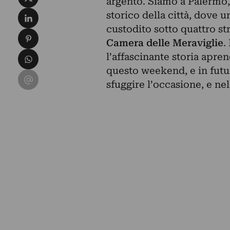
argento. Siamo a Palermo, 
Condividi su LinkedIn
storico della città, dove
custodito sotto quattro st
Condividi su Pinterest
Camera delle Meraviglie
.
Condividi su WhatsApp
l’affascinante storia apre
questo weekend, e in futu
Condividi su Email
sfuggire l’occasione, e nel