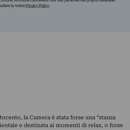
scrizione, Artribune cancellerà i tuoi dati personali dal proprio database.
sultare la nostra
Privacy Policy
.
ttocento, la Camera è stata forse una “stanza
rientale e destinata ai momenti di relax, o forse