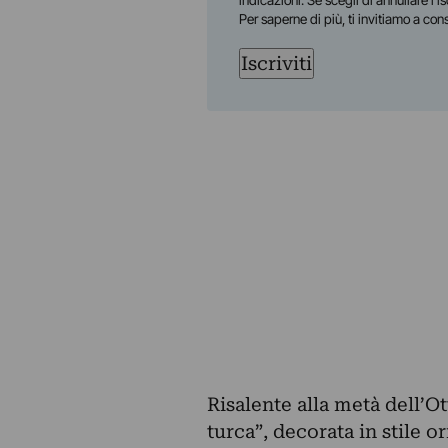
indicazioni. Se scegli di annullare l’i
Per saperne di più, ti invitiamo a con
Iscriviti
Risalente alla metà dell’O
turca”, decorata in stile o