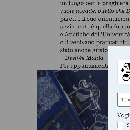
un luogo per la preghiera,
vuole accade, quello che 
pareti e il suo orientamen
avvincente è quella formula
e Asiatiche dell’Universit
cui venivano praticati riti
stato anche girato un do
–
Desirée Maida
Per appuntamenti:
https:
Nom
(Requ
First
Vogl
S