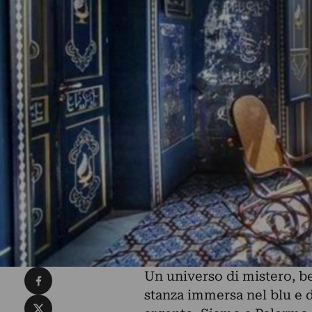
Condividi su Facebook
Un universo di mistero, be
stanza immersa nel blu e d
Condividi su X