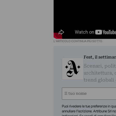
L'ARTICOLO CONTINUA PIÙ SOTTO
Fest, il settima
Scenari, polit
architettura, 
trend globali
Nome
(Required)
First
Puoi rivedere le tue preferenze in qua
annullare l’iscrizione. Artribune Srl no