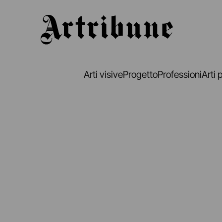
Artribune
Arti visive
Progetto
Professioni
Arti 