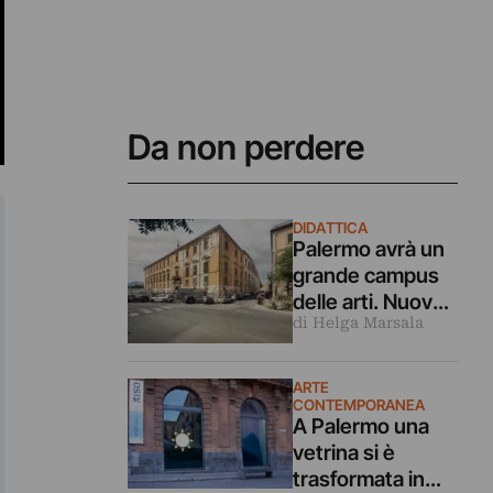
Da non perdere
DIDATTICA
Palermo avrà un
grande campus
delle arti. Nuova
di Helga Marsala
sede
dell’Accademia in
un complesso
ARTE
monumentale
CONTEMPORANEA
A Palermo una
recuperato
vetrina si è
trasformata in