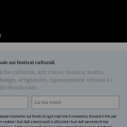
nale sui festival culturali
iche culturali, arti visive, musica, teatro,
design, artigianato, rigenerazione urbana e i
 da monitorare.
Email
(Required)
lsiasi momento: sul fondo di ogni mail che ti invieremo, troverai il link per
n cederà i tuoi dati a terze parti e utilizzerà i tuoi dati secondo le tue