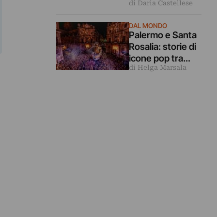
di Daria Castellese
spazio espositivo
per giovani artisti
DAL MONDO
siciliani
Palermo e Santa
Rosalia: storie di
icone pop tra
di Helga Marsala
sacro e profano.
Dai carri trionfali
ai murales