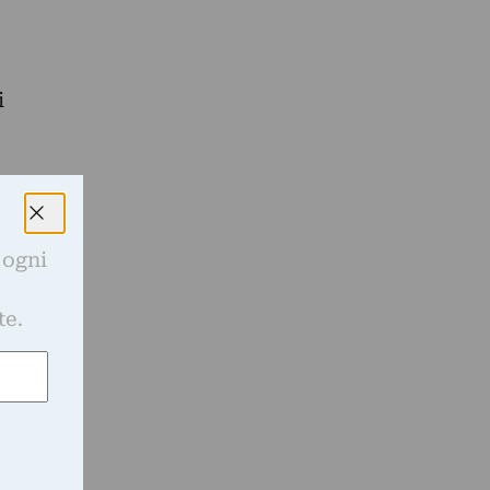
i
 ogni
e
te.