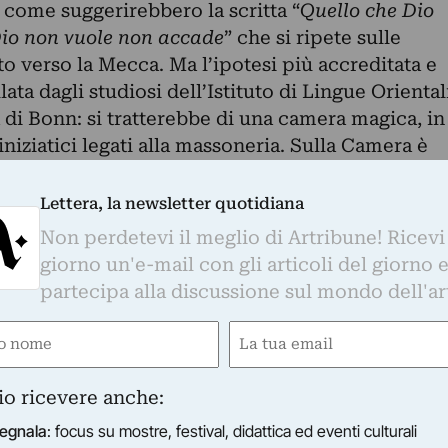
 come suggerirebbero la scritta “
Quello che Dio
Dio non vuole non accade
” che si ripete sulle
to verso la Mecca. Ma l’ipotesi più accreditata e
ta dagli studiosi dell’Istituto di Lingue Oriental
à di Bonn: si tratterebbe di una camera magica, in
 iniziatici legati alla massoneria. Sulla Camera è
cumentario, che vedete sopra…
Lettera, la newsletter quotidiana
//www.facebook.com/lacameradellemeraviglie/
Non perdetevi il meglio di Artribune! Ricevi
giorno un'e-mail con gli articoli del giorno 
partecipa alla discussione sul mondo dell'ar
e
Email
ired)
(Required)
io ricevere anche:
egnala
: focus su mostre, festival, didattica ed eventi culturali