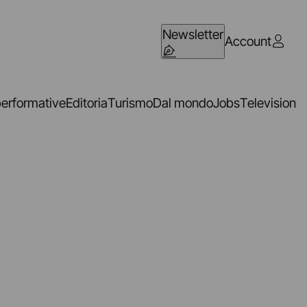
Newsletter
Account
performative
Editoria
Turismo
Dal mondo
Jobs
Television