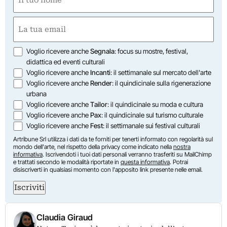
(Obbligatorio)
Nome
Email
(Obbligatorio)
Opzioni
Voglio ricevere anche
Segnala
: focus su mostre, festival,
didattica ed eventi culturali
Voglio ricevere anche
Incanti
: il settimanale sul mercato dell'arte
Voglio ricevere anche
Render
: il quindicinale sulla rigenerazione
urbana
Voglio ricevere anche
Tailor
: il quindicinale su moda e cultura
Voglio ricevere anche
Pax
: il quindicinale sul turismo culturale
Voglio ricevere anche
Fest
: il settimanale sui festival culturali
Artribune Srl utilizza i dati da te forniti per tenerti informato con regolarità sul
mondo dell'arte, nel rispetto della privacy come indicato nella
nostra
informativa
. Iscrivendoti i tuoi dati personali verranno trasferiti su MailChimp
e trattati secondo le modalità riportate in
questa informativa
. Potrai
disiscriverti in qualsiasi momento con l'apposito link presente nelle email.
Iscriviti
Claudia Giraud