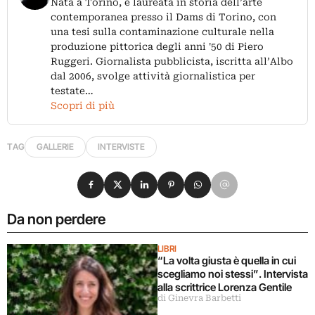
Nata a Torino, è laureata in storia dell’arte
contemporanea presso il Dams di Torino, con
una tesi sulla contaminazione culturale nella
produzione pittorica degli anni '50 di Piero
Ruggeri. Giornalista pubblicista, iscritta all’Albo
dal 2006, svolge attività giornalistica per
testate…
Scopri di più
TAG
GALLERIE
INTERVISTE
Condividi su Facebook
Condividi su X
Condividi su LinkedIn
Condividi su Pinterest
Condividi su WhatsApp
Condividi su Email
Da non perdere
LIBRI
“La volta giusta è quella in cui
scegliamo noi stessi”. Intervista
alla scrittrice Lorenza Gentile
di Ginevra Barbetti