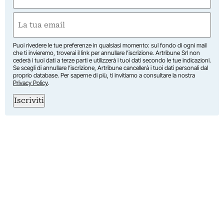
(Obbligatorio)
Nome
Email
(Obbligatorio)
Puoi rivedere le tue preferenze in qualsiasi momento: sul fondo di ogni mail
che ti invieremo, troverai il link per annullare l’iscrizione. Artribune Srl non
cederà i tuoi dati a terze parti e utilizzerà i tuoi dati secondo le tue indicazioni.
Se scegli di annullare l’iscrizione, Artribune cancellerà i tuoi dati personali dal
proprio database. Per saperne di più, ti invitiamo a consultare la nostra
Privacy Policy
.
Iscriviti