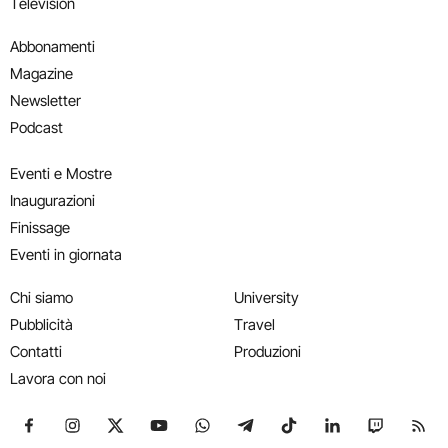
Television
Abbonamenti
Magazine
Newsletter
Podcast
Eventi e Mostre
Inaugurazioni
Finissage
Eventi in giornata
Chi siamo
University
Pubblicità
Travel
Contatti
Produzioni
Lavora con noi
Seguici su Facebook
Seguici su Instagram
Seguici su X
Seguici su YouTube
Seguici su WhatsApp
Seguici su Telegram
Seguici su TikTok
Seguici su Link
Seguici su
Segui