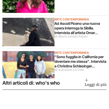
ARTE CONTEMPORANEA
Ad Ascoli Piceno una nuova
opera interroga la Sibilla.
Intervista all’artista Omar
di Maria Letizia Paiato
Galliani
ARTE CONTEMPORANEA
“Sono fuggita in California per
diventare me stessa”. Intervista
a Christina Schlesinger
di Antonino La Vela
delle Guerrilla Girls
Altri articoli di: who's who
Leggi di più